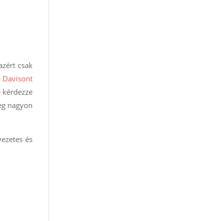
azért csak
e Davisont
e kérdezze
meg nagyon
vezetes és