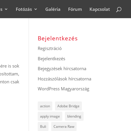
ás
Fotózás
Galéria
Fórum
Kapcsolat
Bejelentkezés
Regisztráció
Bejelentkezés
ére is sok
Bejegyzések hírcsatorna
osítottam,
Hozzászólások hírcsatorna
onton csak
WordPress Magyarország
action
Adobe Bridge
apply image
blending
Buli
Camera Raw