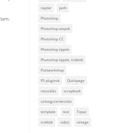
naptár
path
ttam.
Photoshop
Photoshop alapok
Photoshop CC
Photoshop tippek
Photoshop tippek, trükkök
Postworkshop
PS pluginok
Quickpage
retusálás
scrapbook
szövegszerkesztés
template
text
Topaz
trükkök
videó
vintage