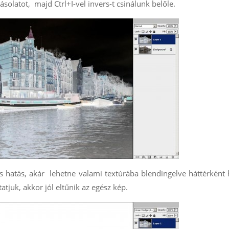
ásolatot, majd Ctrl+I-vel invers-t csinálunk belőle.
hatás, akár lehetne valami textúrába blendingelve háttérként 
atjuk, akkor jól eltűnik az egész kép.