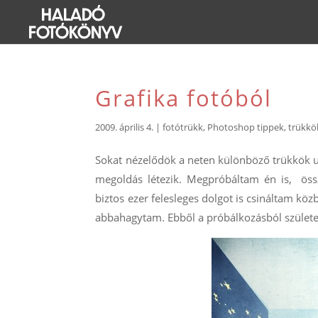
Grafika fotóból
2009. április 4.
|
fotótrükk
,
Photoshop tippek, trükkö
Sokat nézelődök a neten különböző trükkök ut
megoldás létezik. Megpróbáltam én is, össz
biztos ezer felesleges dolgot is csináltam k
abbahagytam. Ebből a próbálkozásból születet