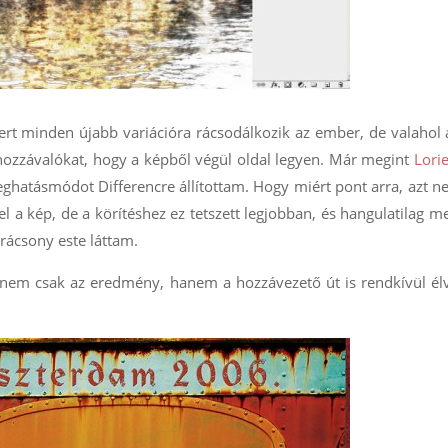
mert minden újabb variációra rácsodálkozik az ember, de valahol 
 hozzávalókat, hogy a képből végül oldal legyen. Már megint
Lori
teghatásmódot Differencre állítottam. Hogy miért pont arra, azt n
l a kép, de a körítéshez ez tetszett legjobban, és hangulatilag 
arácsony este láttam.
 nem csak az eredmény, hanem a hozzávezető út is rendkívül él