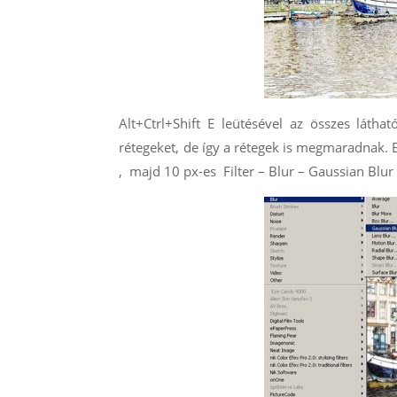
Alt+Ctrl+Shift E leütésével az összes láth
rétegeket, de így a rétegek is megmaradnak. 
, majd 10 px-es Filter – Blur – Gaussian Blur é