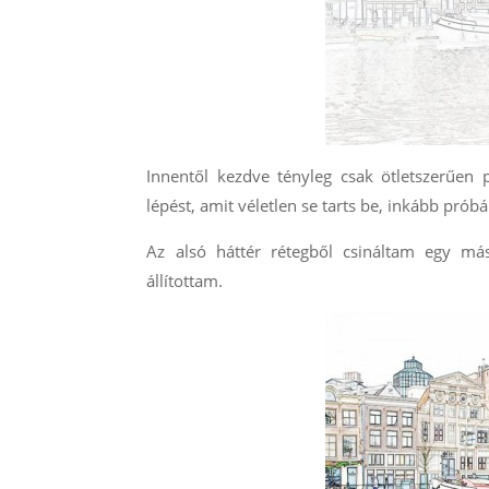
Innentől kezdve tényleg csak ötletszerűen 
lépést, amit véletlen se tarts be, inkább prób
Az alsó háttér rétegből csináltam egy máso
állítottam.