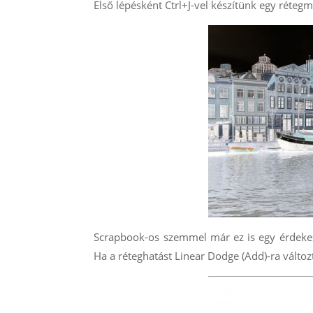
Első lépésként Ctrl+J-vel készítünk egy rétegm
Scrapbook-os szemmel már ez is egy érdekes 
Ha a réteghatást Linear Dodge (Add)-ra változt