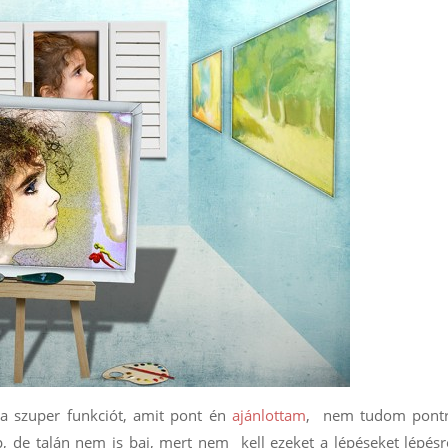
a szuper funkciót, amit pont én
ajánlottam
, nem tudom pontr
p, de talán nem is baj, mert nem kell ezeket a lépéseket lépésr