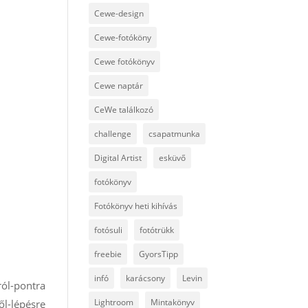
Cewe-design
Cewe-fotóköny
Cewe fotókönyv
Cewe naptár
CeWe találkozó
challenge
csapatmunka
Digital Artist
esküvő
fotókönyv
Fotókönyv heti kihívás
fotósuli
fotótrükk
freebie
GyorsTipp
infó
karácsony
Levin
ól-pontra
Lightroom
Mintakönyv
ől-lépésre