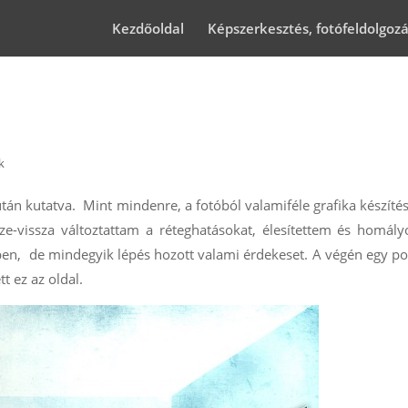
Kezdőoldal
Képszerkesztés, fotófeldolgoz
k
án kutatva. Mint mindenre, a fotóból valamiféle grafika készítés
e-vissza változtattam a réteghatásokat, élesítettem és homály
özben, de mindegyik lépés hozott valami érdekeset. A végén egy p
t ez az oldal.