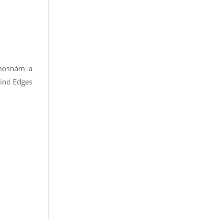
emosnám a
Find Edges