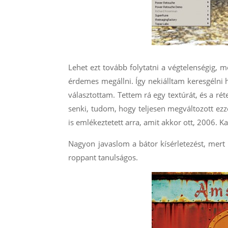
Lehet ezt tovább folytatni a végtelenségig, 
érdemes megállni. Így nekiálltam keresgélni
választottam. Tettem rá egy textúrát, és a ré
senki, tudom, hogy teljesen megváltozott ezze
is emlékeztetett arra, amit akkor ott, 2006. K
Nagyon javaslom a bátor kísérletezést, mert
roppant tanulságos.