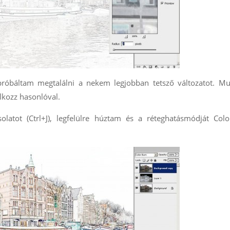
próbáltam megtalálni a nekem legjobban tetsző változatot. Mu
álkozz hasonlóval.
latot (Ctrl+J), legfelülre húztam és a réteghatásmódját Colo