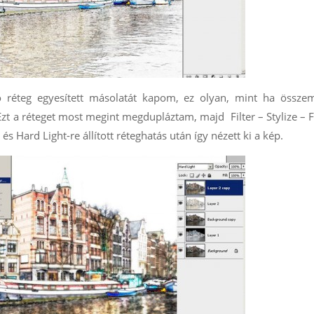
ató réteg egyesített másolatát kapom, ez olyan, mint ha össz
Ezt a réteget most megint megdupláztam, majd Filter – Stylize – 
s Hard Light-re állított réteghatás után így nézett ki a kép.