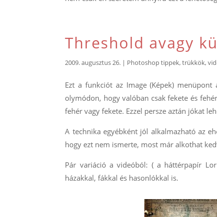
Threshold avagy k
2009. augusztus 26.
|
Photoshop tippek, trükkök
,
vi
Ezt a funkciót az Image (Képek) menüpont al
olymódon, hogy valóban csak fekete és fehér
fehér vagy fekete. Ezzel persze aztán jókat l
A technika egyébként jól alkalmazható az ehet
hogy ezt nem ismerte, most már alkothat kedv
Pár variáció a videóból: ( a háttérpapír L
házakkal, fákkal és hasonlókkal is.