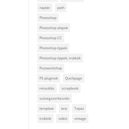
naptár
path
Photoshop
Photoshop alapok
Photoshop CC
Photoshop tippek
Photoshop tippek, trükkök
Postworkshop
PS pluginok
Quickpage
retusálás
scrapbook
szövegszerkesztés
template
text
Topaz
trükkök
videó
vintage