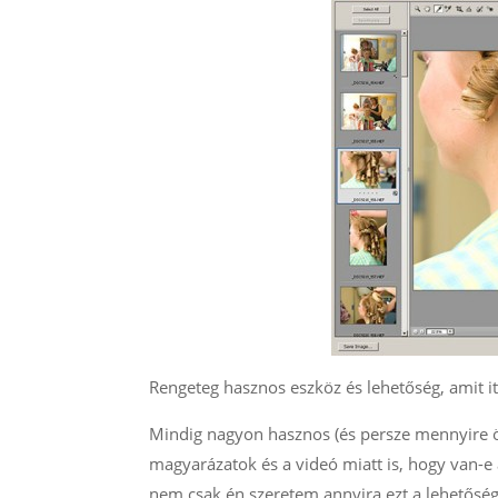
Rengeteg hasznos eszköz és lehetőség, amit it
Mindig nagyon hasznos (és persze mennyire örü
magyarázatok és a videó miatt is, hogy van-e
nem csak én szeretem annyira ezt a lehetősége