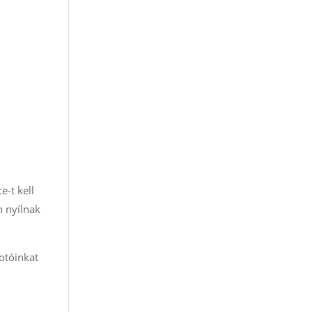
e-t kell
n nyílnak
otóinkat