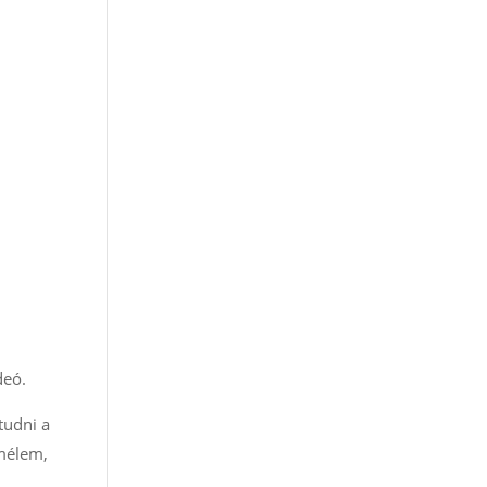
deó.
tudni a
emélem,