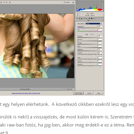
t egy helyen elérhetünk. A következő cikkben ezekről lesz egy vi
lök is neki!) a visszajelzés, de most külön kérem is. Szeretném 
 aki raw-ban fotóz, ha jpg-ben, akkor meg érdekli-e ez a téma. R
t:))