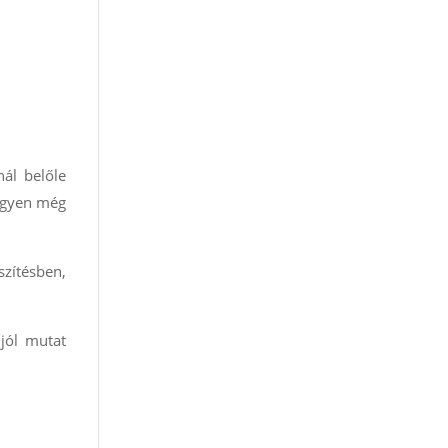
nál belőle
legyen még
szítésben,
 jól mutat