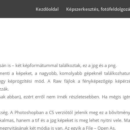
Kezdőoldal
Képszerkesztés, fotófeldolgoz
án is – két képformátummal találkoztak, ez a jpg és a png.
 menti a képeket, a nagyobb, komolyabb gépeknél találkozhat
gy képrögzítési mód. A Raw fájlok a fényképezőgép képérzé
zzák.
k abban), ezért erről nem írnék részletesebben. Ha mégis igén
ég. A Photoshopban a CS verziótól jelenik meg ez a bővítmény.
almas, hanem a tif és a jpg képeket is meg lehet nyitni vele. M
 megnyitásának két módja is van. Az egyik a File – Open As.