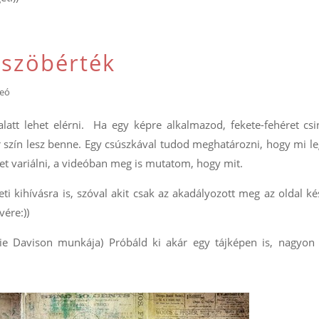
üszöbérték
deó
att lehet elérni. Ha egy képre alkalmazod, fekete-fehéret csi
 szín lesz benne. Egy csúszkával tudod meghatározni, hogy mi 
ehet variálni, a videóban meg is mutatom, hogy mit.
i kihívásra is, szóval akit csak az akadályozott meg az oldal ké
ére:))
orie Davison munkája) Próbáld ki akár egy tájképen is, nagyon