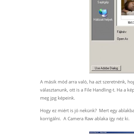
A másik mód arra való, ha azt szeretnénk, hog
választanunk, ott is a File Handling-t. Ha a k
meg jpg képeink.
Hogy ez miért is jó nekünk? Mert egy ablakb
korrigálni. A Camera Raw ablaka így néz ki.