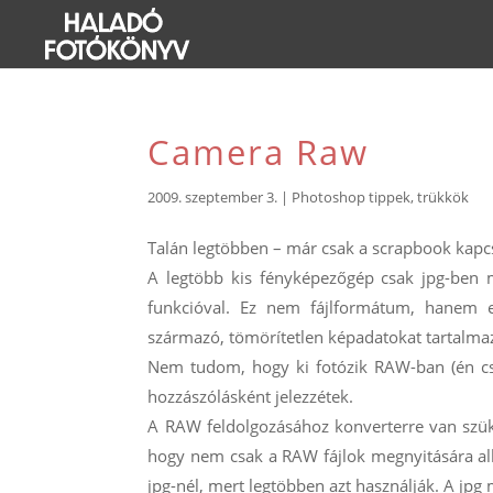
Camera Raw
2009. szeptember 3.
|
Photoshop tippek, trükkök
Talán legtöbben – már csak a scrapbook kapcs
A legtöbb kis fényképezőgép csak jpg-ben
funkcióval. Ez nem fájlformátum, hanem e
származó, tömörítetlen képadatokat tartalma
Nem tudom, hogy ki fotózik RAW-ban (én csa
hozzászólásként jelezzétek.
A RAW feldolgozásához konverterre van szüks
hogy nem csak a RAW fájlok megnyitására alk
jpg-nél, mert legtöbben azt használják. A jpg