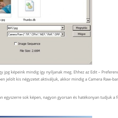
y jpg képeink mindig így nyíljanak meg. Ehhez az Edit – Preferenc
épen jelölt kis négyzetet aktiváljuk, akkor mindig a Camera Raw-ba
an egyszerre sok képen, nagyon gyorsan és hatékonyan tudjuk a f