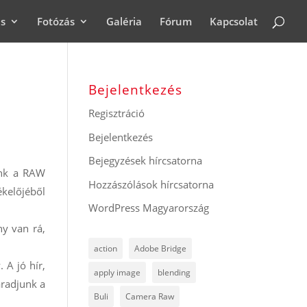
ás
Fotózás
Galéria
Fórum
Kapcsolat
Bejelentkezés
Regisztráció
Bejelentkezés
Bejegyzések hírcsatorna
unk a RAW
Hozzászólások hírcsatorna
kelőjéből
WordPress Magyarország
y van rá,
action
Adobe Bridge
 A jó hír,
apply image
blending
aradjunk a
Buli
Camera Raw