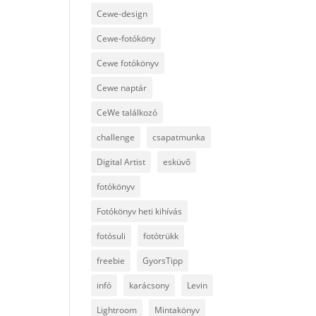
Cewe-design
Cewe-fotóköny
Cewe fotókönyv
Cewe naptár
CeWe találkozó
challenge
csapatmunka
Digital Artist
esküvő
fotókönyv
Fotókönyv heti kihívás
fotósuli
fotótrükk
freebie
GyorsTipp
infó
karácsony
Levin
Lightroom
Mintakönyv