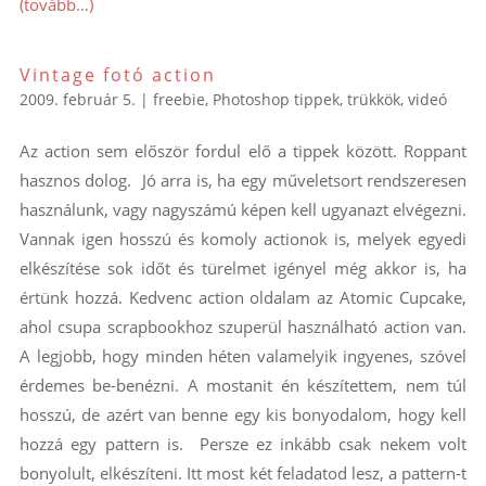
(tovább…)
Vintage fotó action
2009. február 5.
|
freebie
,
Photoshop tippek, trükkök
,
videó
Az action sem először fordul elő a tippek között. Roppant
hasznos dolog. Jó arra is, ha egy műveletsort rendszeresen
használunk, vagy nagyszámú képen kell ugyanazt elvégezni.
Vannak igen hosszú és komoly actionok is, melyek egyedi
elkészítése sok időt és türelmet igényel még akkor is, ha
értünk hozzá. Kedvenc action oldalam az Atomic Cupcake,
ahol csupa scrapbookhoz szuperül használható action van.
A legjobb, hogy minden héten valamelyik ingyenes, szóvel
érdemes be-benézni. A mostanit én készítettem, nem túl
hosszú, de azért van benne egy kis bonyodalom, hogy kell
hozzá egy pattern is. Persze ez inkább csak nekem volt
bonyolult, elkészíteni. Itt most két feladatod lesz, a pattern-t