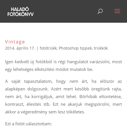
Vintage
2014. április 17.
|
fotótrükk
,
Photoshop tippek, trükkök
Igen kedvelt új fotókból is régi hangulatot varázsolni, most
egy lehetséges elkészítési módot mutatok be.
A saját tapasztalatom, hogy nem árt, ha először az
alapképen dolgozunk. Azért mert később öregítünk rajta,
nem árt, ha korrigáljuk, amit lehet. Bőrhibák eltüntetése,
kontraszt, élesítés stb. Ezt ne akarjuk megspórolni, mert
akkor a végeredmény sem lesz tökéletes.
Ezt a fotót választottam: