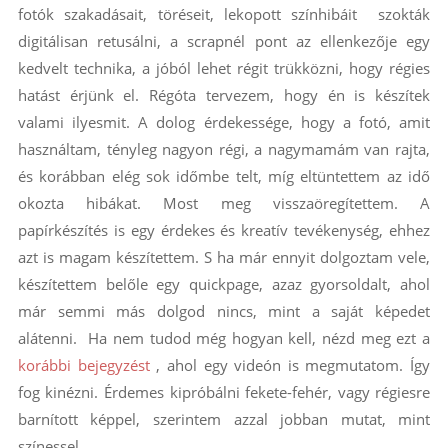
fotók szakadásait, töréseit, lekopott színhibáit szokták
digitálisan retusálni, a scrapnél pont az ellenkezője egy
kedvelt technika, a jóból lehet régit trükközni, hogy régies
hatást érjünk el. Régóta tervezem, hogy én is készítek
valami ilyesmit. A dolog érdekessége, hogy a fotó, amit
használtam, tényleg nagyon régi, a nagymamám van rajta,
és korábban elég sok időmbe telt, míg eltüntettem az idő
okozta hibákat. Most meg visszaöregítettem. A
papírkészítés is egy érdekes és kreatív tevékenység, ehhez
azt is magam készítettem. S ha már ennyit dolgoztam vele,
készítettem belőle egy quickpage, azaz gyorsoldalt, ahol
már semmi más dolgod nincs, mint a saját képedet
alátenni. Ha nem tudod még hogyan kell, nézd meg ezt a
korábbi bejegyzést
, ahol egy videón is megmutatom. Így
fog kinézni. Érdemes kipróbálni fekete-fehér, vagy régiesre
barnított képpel, szerintem azzal jobban mutat, mint
színessel.