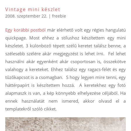
Vintage mini készlet
2008. szeptember 22.
|
freebie
Egy korábbi postból
már elérhető volt egy régies hangulatú
quickpage. Most ehhez a stílushoz készítettem egy mini
készletet. 3 különböző tépett szélű keretet találsz benne, a
szélesebb szélére akár megjegyzést is lehet írni. Fel lehet
használni akár egyenként akár csoportosan is, összekötve
valahogy a kereteket. Ehhez találsz egy ragacs-félét és egy
tűzőkapcsot is a csomagban. S hogy legyen mire tenni, egy
háttérpapírt is készítettem hozzá. A keretekhez egy fotó
alapmaszk is van, a kép könnyebb elhelyezése céljából. Ha
ennek használatát nem ismered, akkor olvasd el a
templatekről szóló cikket.