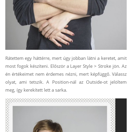
Rátettem egy háttérre, mert úgy jobban látni a keretet, amit
most fogok készíteni. Először a Layer Style > Stroke jön. Az
én értékeimet nem érdemes nézni, mert képfüggő. Válassz
olyat, ami tetszik. A Position-nál az Outside-ot jelöltem
meg, így kerekített lett a sarka.