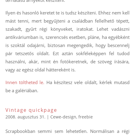
Ilyen és hasonló keretet te is tudsz készíteni. Ehhez nem kell
mást tenni, mert begyűjteni a családban fellelhető tépett,
szakadt, gyűrt régi könyveket, iratokat. Lehet vadászni
antikváriumban is, szerencsés esetben, pláne, ha egyébként
is szoktál odajárni, biztosan megengedik, hogy bescennelj
pár tetszetős oldalt. Ezt aztán sokféleképpen fel tudod
használni, akár, mint én fotókeretnek, de szöveg írására,
vagy az egész oldal háttereként is.
Innen töltheted le.
Ha készítesz vele oldalt, kérlek mutasd
be a galériában.
Vintage quickpage
2008. augusztus 31.
|
Cewe-design
,
freebie
Scrapbookban semmi sem lehetetlen. Normálisan a régi