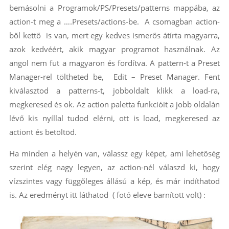
bemásolni a Programok/PS/Presets/patterns mappába, az
action-t meg a ….Presets/actions-be. A csomagban action-
ből kettő is van, mert egy kedves ismerős átírta magyarra,
azok kedvéért, akik magyar programot használnak. Az
angol nem fut a magyaron és fordítva. A pattern-t a Preset
Manager-rel töltheted be, Edit – Preset Manager. Fent
kiválasztod a patterns-t, jobboldalt klikk a load-ra,
megkeresed és ok. Az action paletta funkcióit a jobb oldalán
lévő kis nyíllal tudod elérni, ott is load, megkeresed az
actiont és betöltöd.
Ha minden a helyén van, válassz egy képet, ami lehetőség
szerint elég nagy legyen, az action-nél válaszd ki, hogy
vízszintes vagy függőleges állású a kép, és már indíthatod
is. Az eredményt itt láthatod ( fotó eleve barnított volt) :