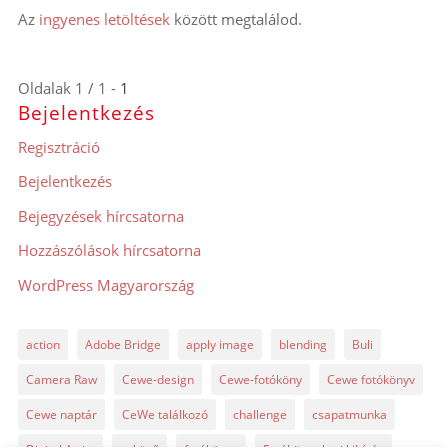
Az
ingyenes letöltések
között megtalálod.
Oldalak 1 / 1 -
1
Bejelentkezés
Regisztráció
Bejelentkezés
Bejegyzések hírcsatorna
Hozzászólások hírcsatorna
WordPress Magyarország
action
Adobe Bridge
apply image
blending
Buli
Camera Raw
Cewe-design
Cewe-fotóköny
Cewe fotókönyv
Cewe naptár
CeWe találkozó
challenge
csapatmunka