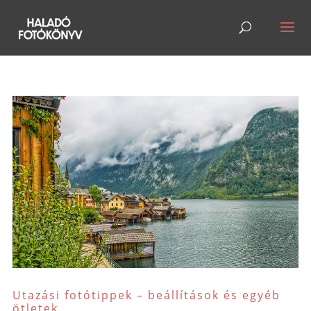
Utazási fotótippek – beállítások és egyéb
ötletek