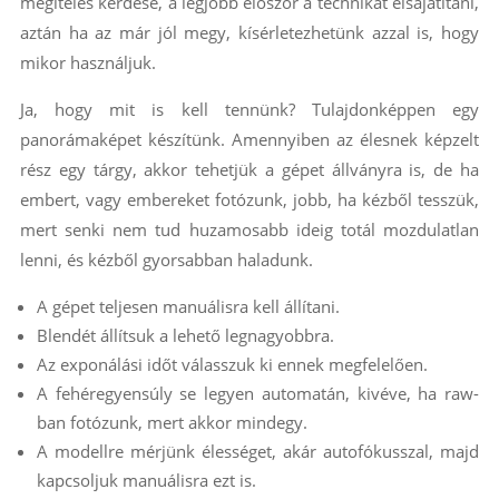
megítélés kérdése, a legjobb először a technikát elsajátítani,
aztán ha az már jól megy, kísérletezhetünk azzal is, hogy
mikor használjuk.
Ja, hogy mit is kell tennünk? Tulajdonképpen egy
panorámaképet készítünk. Amennyiben az élesnek képzelt
rész egy tárgy, akkor tehetjük a gépet állványra is, de ha
embert, vagy embereket fotózunk, jobb, ha kézből tesszük,
mert senki nem tud huzamosabb ideig totál mozdulatlan
lenni, és kézből gyorsabban haladunk.
A gépet teljesen manuálisra kell állítani.
Blendét állítsuk a lehető legnagyobbra.
Az exponálási időt válasszuk ki ennek megfelelően.
A fehéregyensúly se legyen automatán, kivéve, ha raw-
ban fotózunk, mert akkor mindegy.
A modellre mérjünk élességet, akár autofókusszal, majd
kapcsoljuk manuálisra ezt is.