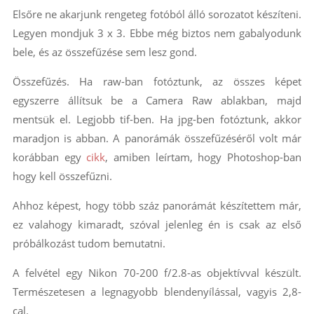
Elsőre ne akarjunk rengeteg fotóból álló sorozatot készíteni.
Legyen mondjuk 3 x 3. Ebbe még biztos nem gabalyodunk
bele, és az összefűzése sem lesz gond.
Összefűzés. Ha raw-ban fotóztunk, az összes képet
egyszerre állítsuk be a Camera Raw ablakban, majd
mentsük el. Legjobb tif-ben. Ha jpg-ben fotóztunk, akkor
maradjon is abban. A panorámák összefűzéséről volt már
korábban egy
cikk
, amiben leírtam, hogy Photoshop-ban
hogy kell összefűzni.
Ahhoz képest, hogy több száz panorámát készítettem már,
ez valahogy kimaradt, szóval jelenleg én is csak az első
próbálkozást tudom bemutatni.
A felvétel egy Nikon 70-200 f/2.8-as objektívval készült.
Természetesen a legnagyobb blendenyílással, vagyis 2,8-
cal.