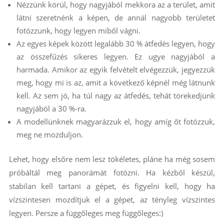
Nézzünk körül, hogy nagyjából mekkora az a terület, amit
látni szeretnénk a képen, de annál nagyobb területet
fotózzunk, hogy legyen miből vágni.
Az egyes képek között legalább 30 % átfedés legyen, hogy
az összefűzés sikeres legyen. Ez ugye nagyjából a
harmada. Amikor az egyik felvételt elvégezzük, jegyezzük
meg, hogy mi is az, amit a következő képnél még látnunk
kell. Az sem jó, ha túl nagy az átfedés, tehát törekedjünk
nagyjából a 30 %-ra.
A modellünknek magyarázzuk el, hogy amíg őt fotózzuk,
meg ne mozduljon.
Lehet, hogy elsőre nem lesz tökéletes, pláne ha még sosem
próbáltál meg panorámát fotózni. Ha kézből készül,
stabilan kell tartani a gépet, és figyelni kell, hogy ha
vízszintesen mozdítjuk el a gépet, az tényleg vízszintes
legyen. Persze a függőleges meg függőleges:)