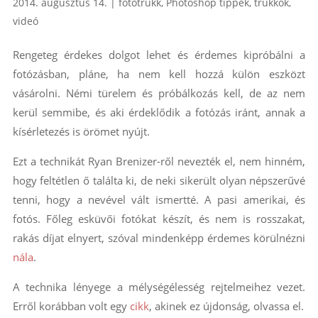
2014. augusztus 14.
|
fotótrükk
,
Photoshop tippek, trükkök
,
videó
Rengeteg érdekes dolgot lehet és érdemes kipróbálni a
fotózásban, pláne, ha nem kell hozzá külön eszközt
vásárolni. Némi türelem és próbálkozás kell, de az nem
kerül semmibe, és aki érdeklődik a fotózás iránt, annak a
kísérletezés is örömet nyújt.
Ezt a technikát Ryan Brenizer-ről nevezték el, nem hinném,
hogy feltétlen ő találta ki, de neki sikerült olyan népszerűvé
tenni, hogy a nevével vált ismertté. A pasi amerikai, és
fotós. Főleg esküvői fotókat készít, és nem is rosszakat,
rakás díjat elnyert, szóval mindenképp érdemes körülnézni
nála
.
A technika lényege a mélységélesség rejtelmeihez vezet.
Erről korábban volt egy
cikk
, akinek ez újdonság, olvassa el.