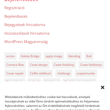
Regisztráció
Bejelentkezés
Bejegyzések hírcsatorna
Hozzászólások hírcsatorna
WordPress Magyarország
action
Adobe Bridge
apply image
blending
Buli
Camera Raw
Cewe-design
Cewe-fotóköny
Cewe fotókönyv
Cewe naptár
CeWe találkozó
challenge
csapatmunka
Digital Artist
esküvő
fotókönyv
Fotókönyv heti kihívás
fotósuli
fotótrükk
freebie
GyorsTipp
infó
karácsony
Weboldalunk működtetéséhez cookie-kat használunk, amelyek
Levin
Lightroom
Mintakönyv
naptár
path
hozzájárulnak az oldal Önre történő optimalizálásához és folyamatos
fejlesztéséhez, valamint az Önt érdeklődésének megfelelő hirdetések
Photoshop
Photoshop alapok
Photoshop CC