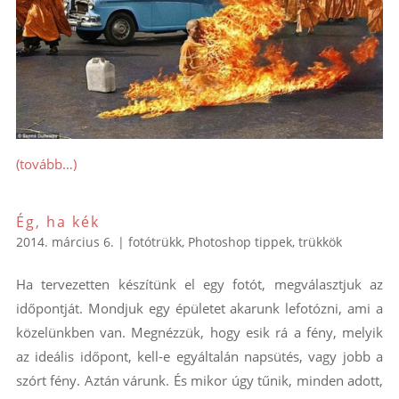
(tovább…)
Ég, ha kék
2014. március 6.
|
fotótrükk
,
Photoshop tippek, trükkök
Ha tervezetten készítünk el egy fotót, megválasztjuk az
időpontját. Mondjuk egy épületet akarunk lefotózni, ami a
közelünkben van. Megnézzük, hogy esik rá a fény, melyik
az ideális időpont, kell-e egyáltalán napsütés, vagy jobb a
szórt fény. Aztán várunk. És mikor úgy tűnik, minden adott,