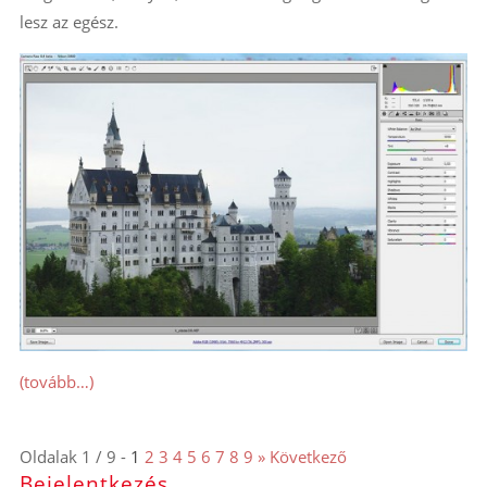
lesz az egész.
(tovább…)
Oldalak 1 / 9 -
1
2
3
4
5
6
7
8
9
» Következő
Bejelentkezés