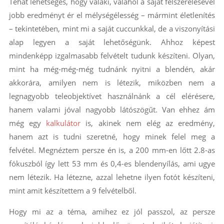
Tehát lehetséges, hogy valaki, valahol a saját felszerelésével
jobb eredményt ér el mélységélesség – mármint életlenítés
– tekintetében, mint mi a saját cuccunkkal, de a viszonyítási
alap legyen a saját lehetőségünk. Ahhoz képest
mindenképp izgalmasabb felvételt tudunk készíteni. Olyan,
mint ha még-még-még tudnánk nyitni a blendén, akár
akkorára, amilyen nem is létezik, miközben nem a
legnagyobb teleobjektívet használnánk a cél elérésere,
hanem valami jóval nagyobb látószögűt. Van ehhez ám
még egy
kalkulátor
is, akinek nem elég az eredmény,
hanem azt is tudni szeretné, hogy minek felel meg a
felvétel. Megnéztem persze én is, a 200 mm-en lőtt 2.8-as
fókuszból így lett 53 mm és 0,4-es blendenyílás, ami ugye
nem létezik. Ha létezne, azzal lehetne ilyen fotót készíteni,
mint amit készítettem a 9 felvételből.
Hogy mi az a téma, amihez ez jól passzol, az persze