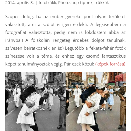
2014. április 3.
|
fotótrükk
,
Photoshop tippek, trükkök
Szuper dolog, ha az ember gyereke pont olyan területet
választott, ami a szülőt is igen érdekli. A legkisebbem a
fotográfiát választotta, pedig nem is lökdöstem abba az
irányba:) A főiskolán rengeteg érdekes dolgot tanulnak,
szívesen beiratkoznék én is:) Legutóbb a fekete-fehér fotók
színezése volt a téma, és ehhez egy csomó fantasztikus
képet tanulmányoztak végig. Pár ezek közül:
(képek forrása)