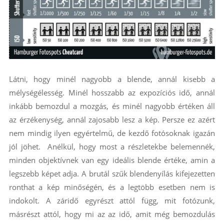
Látni, hogy minél nagyobb a blende, annál kisebb a
mélységélesség. Minél hosszabb az expozíciós idő, annál
inkább bemozdul a mozgás, és minél nagyobb értéken áll
az érzékenység, annál zajosabb lesz a kép. Persze ez azért
nem mindig ilyen egyértelmű, de kezdő fotósoknak igazán
jól jöhet. Anélkül, hogy most a részletekbe belemennék,
minden objektívnek van egy ideális blende értéke, amin a
legszebb képet adja. A brutál szűk blendenyílás kifejezetten
ronthat a kép minőségén, és a legtöbb esetben nem is
indokolt. A záridő egyrészt attól függ, mit fotózunk,
másrészt attól, hogy mi az az idő, amit még bemozdulás