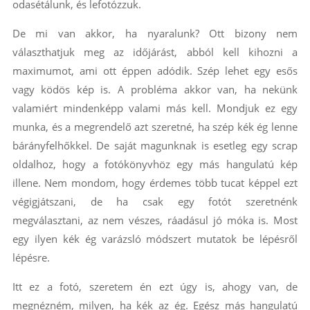
odasétálunk, és lefotózzuk.
De mi van akkor, ha nyaralunk? Ott bizony nem
választhatjuk meg az időjárást, abból kell kihozni a
maximumot, ami ott éppen adódik. Szép lehet egy esős
vagy ködös kép is. A probléma akkor van, ha nekünk
valamiért mindenképp valami más kell. Mondjuk ez egy
munka, és a megrendelő azt szeretné, ha szép kék ég lenne
bárányfelhőkkel. De saját magunknak is esetleg egy scrap
oldalhoz, hogy a fotókönyvhöz egy más hangulatú kép
illene. Nem mondom, hogy érdemes több tucat képpel ezt
végigjátszani, de ha csak egy fotót szeretnénk
megválasztani, az nem vészes, ráadásul jó móka is. Most
egy ilyen kék ég varázsló módszert mutatok be lépésről
lépésre.
Itt ez a fotó, szeretem én ezt úgy is, ahogy van, de
megnézném, milyen, ha kék az ég. Egész más hangulatú