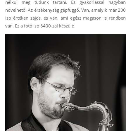
nélkül meg tudunk tartani. Ez gyakorlással nagyban
növelhető. Az érzékenység gépfüggő. Van, amelyik már 200
iso értéken zajos, és van, ami egész magason is rendben
van. Ez a fotó iso 6400-zal készült: