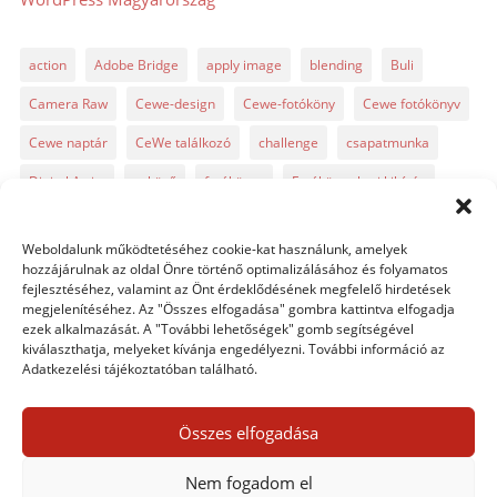
action
Adobe Bridge
apply image
blending
Buli
Camera Raw
Cewe-design
Cewe-fotóköny
Cewe fotókönyv
Cewe naptár
CeWe találkozó
challenge
csapatmunka
Digital Artist
esküvő
fotókönyv
Fotókönyv heti kihívás
fotósuli
fotótrükk
freebie
GyorsTipp
infó
karácsony
Weboldalunk működtetéséhez cookie-kat használunk, amelyek
Levin
Lightroom
Mintakönyv
naptár
path
hozzájárulnak az oldal Önre történő optimalizálásához és folyamatos
fejlesztéséhez, valamint az Önt érdeklődésének megfelelő hirdetések
Photoshop
Photoshop alapok
Photoshop CC
megjelenítéséhez. Az "Összes elfogadása" gombra kattintva elfogadja
ezek alkalmazását. A "További lehetőségek" gomb segítségével
Photoshop tippek
Photoshop tippek, trükkök
Postworkshop
kiválaszthatja, melyeket kívánja engedélyezni. További információ az
Adatkezelési tájékoztatóban található.
PS pluginok
Quickpage
retusálás
scrapbook
szövegszerkesztés
template
text
Topaz
trükkök
Összes elfogadása
videó
vintage
Nem fogadom el