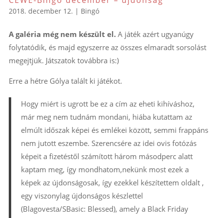
CEWE-Bingó december – újdonság
2018. december 12.
|
Bingó
A galéria még nem készült el.
A játék azért ugyanúgy
folytatódik, és majd egyszerre az összes elmaradt sorsolást
megejtjük. Játszatok továbbra is:)
Erre a hétre Gólya talált ki játékot.
Hogy miért is ugrott be ez a cím az eheti kihíváshoz,
már meg nem tudnám mondani, hiába kutattam az
elmúlt időszak képei és emlékei között, semmi frappáns
nem jutott eszembe. Szerencsére az idei ovis fotózás
képeit a fizetéstől számított három másodperc alatt
kaptam meg, így mondhatom,nekünk most ezek a
képek az újdonságosak, így ezekkel készítettem oldalt ,
egy viszonylag újdonságos készlettel
(Blagovesta/SBasic: Blessed), amely a Black Friday