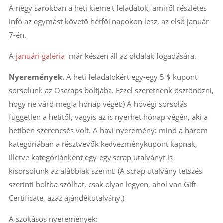
A négy sarokban a heti kiemelt feladatok, amiről részletes
infó az egymást követő hétfői napokon lesz, az első január
7-én.
A
januári galéria
már készen áll az oldalak fogadására.
Nyeremények.
A heti feladatokért egy-egy 5 $ kupont
sorsolunk az Oscraps boltjába. Ezzel szeretnénk ösztönözni,
hogy ne várd meg a hónap végét:) A hóvégi sorsolás
független a hetitől, vagyis az is nyerhet hónap végén, aki a
hetiben szerencsés volt. A havi nyeremény: mind a három
kategóriában a résztvevők kedvezménykupont kapnak,
illetve kategóriánként egy-egy scrap utalványt is
kisorsolunk az alábbiak szerint. (A scrap utalvány tetszés
szerinti boltba szólhat, csak olyan legyen, ahol van Gift
Certificate, azaz ajándékutalvány.)
A szokásos nyeremények: