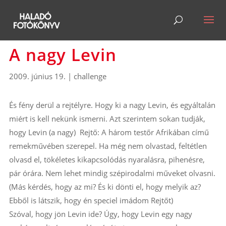
A nagy Levin
2009. június 19.
|
challenge
És fény derül a rejtélyre. Hogy ki a nagy Levin, és egyáltalán
miért is kell nekünk ismerni. Azt szerintem sokan tudják,
hogy Levin (a nagy) Rejtő: A három testőr Afrikában című
remekművében szerepel. Ha még nem olvastad, feltétlen
olvasd el, tökéletes kikapcsolódás nyaralásra, pihenésre,
pár órára. Nem lehet mindig szépirodalmi műveket olvasni.
(Más kérdés, hogy az mi? És ki dönti el, hogy melyik az?
Ebből is látszik, hogy én speciel imádom Rejtőt)
Szóval, hogy jön Levin ide? Úgy, hogy Levin egy nagy