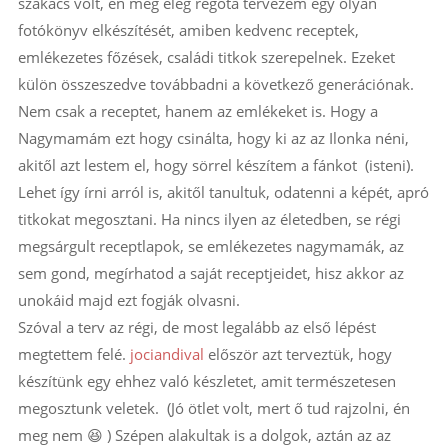
szakács volt, én meg elég régóta tervezem egy olyan
fotókönyv elkészítését, amiben kedvenc receptek,
emlékezetes főzések, családi titkok szerepelnek. Ezeket
külön összeszedve továbbadni a következő generációnak.
Nem csak a receptet, hanem az emlékeket is. Hogy a
Nagymamám ezt hogy csinálta, hogy ki az az Ilonka néni,
akitől azt lestem el, hogy sörrel készítem a fánkot (isteni).
Lehet így írni arról is, akitől tanultuk, odatenni a képét, apró
titkokat megosztani. Ha nincs ilyen az életedben, se régi
megsárgult receptlapok, se emlékezetes nagymamák, az
sem gond, megírhatod a saját receptjeidet, hisz akkor az
unokáid majd ezt fogják olvasni.
Szóval a terv az régi, de most legalább az első lépést
megtettem felé.
jociandival
először azt terveztük, hogy
készítünk egy ehhez való készletet, amit természetesen
megosztunk veletek. (Jó ötlet volt, mert ő tud rajzolni, én
meg nem 😆 ) Szépen alakultak is a dolgok, aztán az az