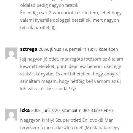
oldalad pedig nagyon tetszik.
Én eddig csak 2 wordartot készítettem, lehet hogy
valami ilyesféle dologgal beszállok, mert nagyon
tetszik az ötlet.:)))
sztrega
2009. június 19. péntek-n 18:15 közelében
Jajj nagyon jó ötlet, már régóta fotózom az általam
készített ételeket, pont ideje lesz betenni őket egy
szakácskönyvbe. És ami hihetetlen, hogy annyira
sajnáltam magam, hogy hétfőig kell várnom az új
kihívásra, és láss csodát! 🙂
icka
2009. június 20. szombat-n 08:53 közelében
Nagggyon király! Szuper ötlet! Én jövök!!! Már
tervezem fejben a készletemet! (Mostanában egy