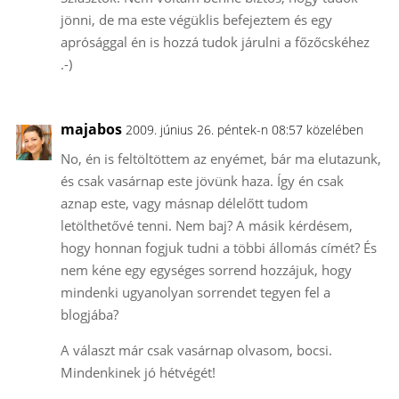
jönni, de ma este végüklis befejeztem és egy
aprósággal én is hozzá tudok járulni a főzőcskéhez
.-)
majabos
2009. június 26. péntek-n 08:57 közelében
No, én is feltöltöttem az enyémet, bár ma elutazunk,
és csak vasárnap este jövünk haza. Így én csak
aznap este, vagy másnap délelőtt tudom
letölthetővé tenni. Nem baj? A másik kérdésem,
hogy honnan fogjuk tudni a többi állomás címét? És
nem kéne egy egységes sorrend hozzájuk, hogy
mindenki ugyanolyan sorrendet tegyen fel a
blogjába?
A választ már csak vasárnap olvasom, bocsi.
Mindenkinek jó hétvégét!