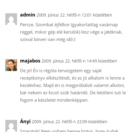
admin
2009. június 22. hétfő-n 12:01 közelében
Persze. Szombat éjfélkor (gyakorlatilag vasárnap
reggel, mikor gép elé kerülök) lesz vége a játéknak,
szóval bőven van még idő:)
majabos
2009. június 22. hétfő-n 14:49 közelében
De jó! Én is régóta tervezgetem egy saját
receptkönyv elkészítését, és ez jó alkalom is lenne a
kezdéshez. Majd én is megpróbálok valamit alkotni,
bár nekem ez kicsit szűk határidő. De letölteni tuti le
fogom a készletet mindenképpen.
Ányi
2009. június 22. hétfő-n 22:09 közelében
Sziasztok! Nem voltam benne biztos, hogy tudok