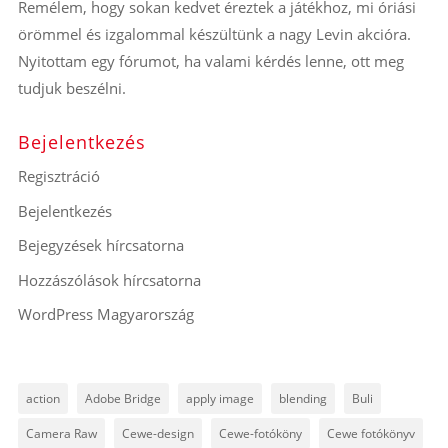
Remélem, hogy sokan kedvet éreztek a játékhoz, mi óriási
örömmel és izgalommal készültünk a nagy Levin akcióra.
Nyitottam egy fórumot, ha valami kérdés lenne, ott meg
tudjuk beszélni.
Bejelentkezés
Regisztráció
Bejelentkezés
Bejegyzések hírcsatorna
Hozzászólások hírcsatorna
WordPress Magyarország
action
Adobe Bridge
apply image
blending
Buli
Camera Raw
Cewe-design
Cewe-fotóköny
Cewe fotókönyv