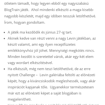
ötletem támadt, hogy legyen ebből egy nagyszabású
BlogTrain játék. Ahol mindenki elkészíti a maga kisebb-
nagyobb készletét, majd egy időben tesszük letölthetővé.
Írom, hogyan gondoltam.
A játék ma kezdődik és június 27-ig tart.
Akinek kedve van részt venni a nagy Levin játékban, az
készít valamit, ami egy ilyen receptfüzetes
emlékkönyvhöz jól jöhet. Mennyiségi megkötés nincs.
Minden kezdőt is szeretettel várok, akár egy-két elem
vagy wordart elkészítésével.
Ha elkészült, még nem teszi letölthetővé, de az erre
nyitott Challenge – Levin galériába feltölti az előnézeti
képét, hogy a kíváncsiskodók megleshessék, vagy akár
inspirációt kapjanak tőle. Ugyanekkor természetesen
már ezt az előnézeti képet a saját blogjában is
megjelenítheti.