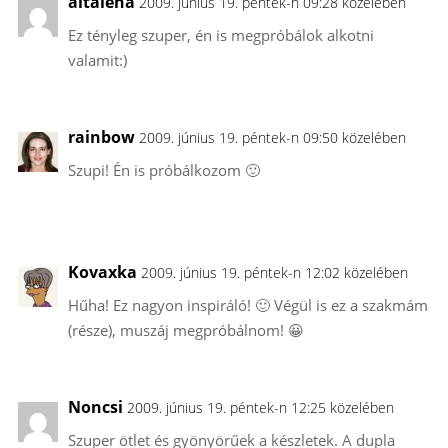
altalena
2009. június 19. péntek-n 09:28 közelében
Ez tényleg szuper, én is megpróbálok alkotni
valamit:)
rainbow
2009. június 19. péntek-n 09:50 közelében
Szupi! Én is próbálkozom 🙂
Kovaxka
2009. június 19. péntek-n 12:02 közelében
Hűha! Ez nagyon inspiráló! 🙂 Végül is ez a szakmám
(része), muszáj megpróbálnom! 😀
Noncsi
2009. június 19. péntek-n 12:25 közelében
Szuper ötlet és gyönyörűek a készletek. A dupla