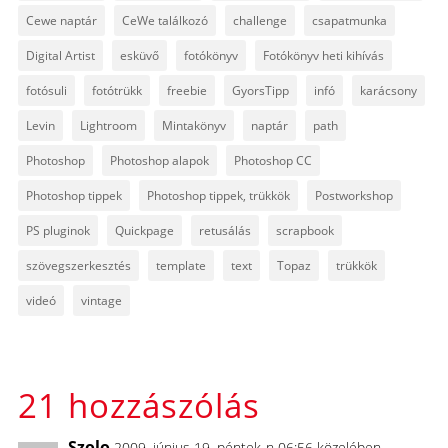
Cewe naptár
CeWe találkozó
challenge
csapatmunka
Digital Artist
esküvő
fotókönyv
Fotókönyv heti kihívás
fotósuli
fotótrükk
freebie
GyorsTipp
infó
karácsony
Levin
Lightroom
Mintakönyv
naptár
path
Photoshop
Photoshop alapok
Photoshop CC
Photoshop tippek
Photoshop tippek, trükkök
Postworkshop
PS pluginok
Quickpage
retusálás
scrapbook
szövegszerkesztés
template
text
Topaz
trükkök
videó
vintage
21 hozzászólás
Szolo
2009. június 19. péntek-n 06:56 közelében