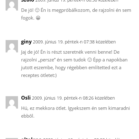
De jó! 🙂 Én is megpróbálkozom, de rajzolni én sem
fogok. 😀
giny
2009. június 19. péntek-n 07:38 közelében
Jaj de jó! Én is részt szeretnék venni benne! De
rajzolni „persze” én sem tudok 🙂 Épp a napokban
jutott eszembe, hogy régebben említetted ezt a
receptes ötletet:)
Osli
2009. június 19. péntek-n 08:26 közelében
Hú, ez mekkora ötlet. Igyekszem én sem kimaradni
ebből.