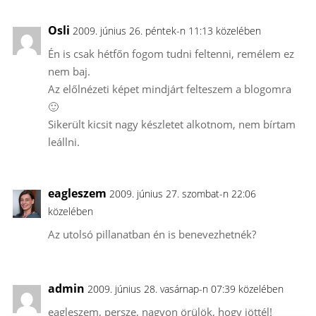
Osli
2009. június 26. péntek-n 11:13 közelében
Én is csak hétfőn fogom tudni feltenni, remélem ez
nem baj.
Az előlnézeti képet mindjárt felteszem a blogomra
🙂
Sikerült kicsit nagy készletet alkotnom, nem bírtam
leállni.
eagleszem
2009. június 27. szombat-n 22:06
közelében
Az utolsó pillanatban én is benevezhetnék?
admin
2009. június 28. vasárnap-n 07:39 közelében
eagleszem, persze, nagyon örülök, hogy jöttél!