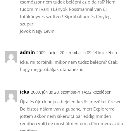
csomószor nem tudok belépni az oldalra!? Nem
tudom mi van!!) Lányok Rossmannál van új
fotókönyves szoftver! Kipróbáltam és tényleg
szuper!
Jövök Nagy Levin!
admin
2009. június 20. szombat-n 09:44 közelében
Icka, mi történik, mikor nem tudsz belépni? Csak,
hogy megpróbáljak utánanézni.
icka
2009. június 20. szombat-n 14:32 közelében
Újra és újra kiadja a bejelentkezős mezőket üresen.
De biztos nálam van a gubanc, mert Explorerrel
jöttem akkor nem sikerült,( bár eddig minden
rendben volt) de most átmentem a Chromera azóta
rendben.