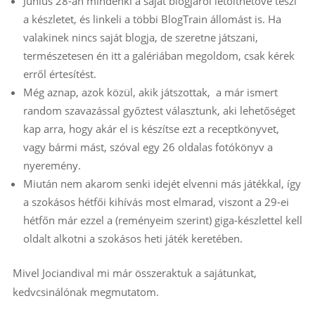
Június 28-án mindenki a saját blogjáról letölthetővé teszi
a készletet, és linkeli a többi BlogTrain állomást is. Ha
valakinek nincs saját blogja, de szeretne játszani,
természetesen én itt a galériában megoldom, csak kérek
erről értesítést.
Még aznap, azok közül, akik játszottak, a már ismert
random szavazással győztest választunk, aki lehetőséget
kap arra, hogy akár el is készítse ezt a receptkönyvet,
vagy bármi mást, szóval egy 26 oldalas fotókönyv a
nyeremény.
Miután nem akarom senki idejét elvenni más játékkal, így
a szokásos hétfői kihívás most elmarad, viszont a 29-ei
hétfőn már ezzel a (reményeim szerint) giga-készlettel kell
oldalt alkotni a szokásos heti játék keretében.
Mivel Jociandival mi már összeraktuk a sajátunkat,
kedvcsinálónak megmutatom.