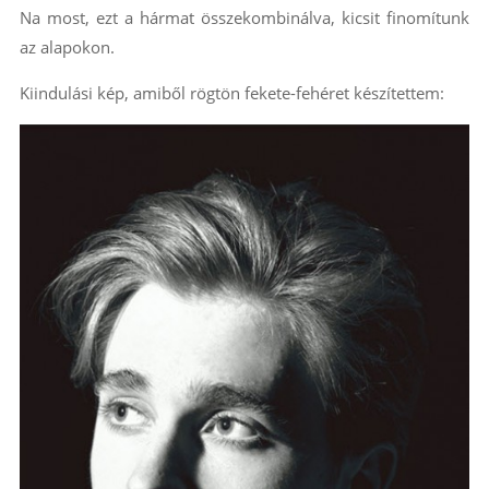
Na most, ezt a hármat összekombinálva, kicsit finomítunk
az alapokon.
Kiindulási kép, amiből rögtön fekete-fehéret készítettem: