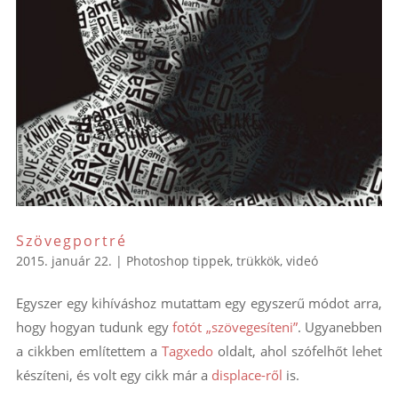
Szövegportré
2015. január 22.
|
Photoshop tippek, trükkök
,
videó
Egyszer egy kihíváshoz mutattam egy egyszerű módot arra,
hogy hogyan tudunk egy
fotót „szövegesíteni”
. Ugyanebben
a cikkben említettem a
Tagxedo
oldalt, ahol szófelhőt lehet
készíteni, és volt egy cikk már a
displace-ről
is.