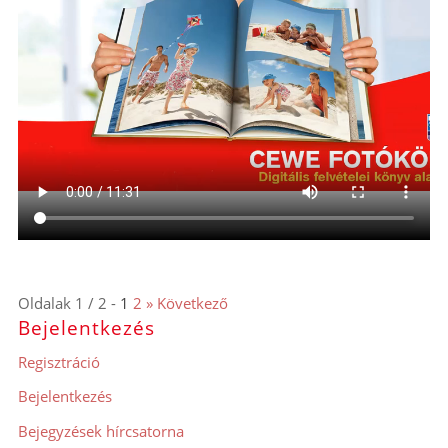
Oldalak 1 / 2 -
1
2
» Következő
Bejelentkezés
Regisztráció
Bejelentkezés
Bejegyzések hírcsatorna