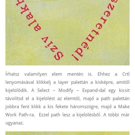
Írhatsz valamilyen elem mentén is. Ehhez a Crtl
lenyomásával klikkelj a layer palettán a kisképre, amitől
kijelölődik. A Select – Modify – Expand-dal egy kicsit
távolítsd el a kijelölést az elemtől, majd a path palettán
jobbra fent klikk a kis fekete háromszögre, majd a Make
Work Path-ra. Ezzel path lesz a kijelölésből. A többi már
ugyanaz.