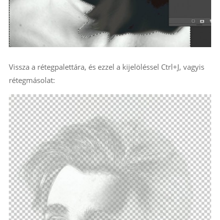
Vissza a rétegpalettára, és ezzel a kijelöléssel Ctrl+J, vagyis
rétegmásolat: