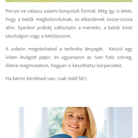
Persze ne válassz valami bonyolult formát. Még így is lehet,
hogy a betűk megbolondulnak, és elkezdenek össze-vissza
állni. Ilyenkor prábálj változtatni a méretén, a betűk közti
távolságon vagy a betűtípuson.
A videón megnézheted a technika lényegét. Készül egy
ívben levágott papír, és ugyanazon az íven futó szöveg,
illetve megmutatom, hogyan is készíthetsz körpecsétet.
Ha bármi kérdésed van, csak tedd fel:)