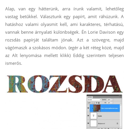
Alap, van egy hátterünk, arra írunk valamit, lehetőleg
vastag betűkkel. Választunk egy papírt, amit ráhúzunk. A
hatáshoz valami olyasmit kell, ami karakteres, térhatású,
vannak benne árnyalati különbségek. Én Lorie Davison egy
rozsdás papírját találtam jónak. Azt a szövegre, majd
vágómaszk a szokásos módon. (egér a két réteg közé, majd
az Alt lenyomása mellett klikk) Eddig szerintem teljesen
ismerős.