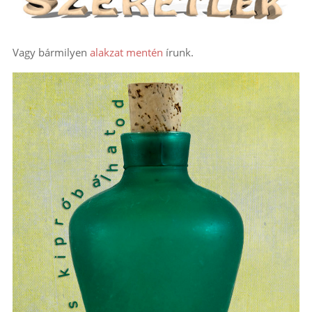
Vagy bármilyen
alakzat mentén
írunk.