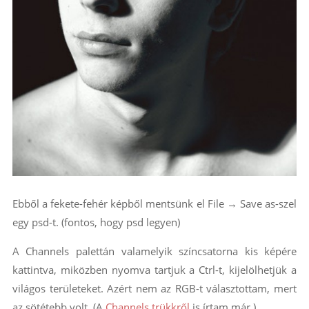
Ebből a fekete-fehér képből mentsünk el File → Save as-szel
egy psd-t. (fontos, hogy psd legyen)
A Channels palettán valamelyik színcsatorna kis képére
kattintva, miközben nyomva tartjuk a Ctrl-t, kijelölhetjük a
világos területeket. Azért nem az RGB-t választottam, mert
az sötétebb volt. (A
Channels trükkről
is írtam már.)