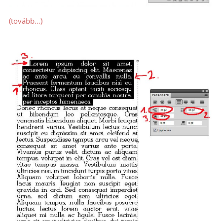
(tovább…)