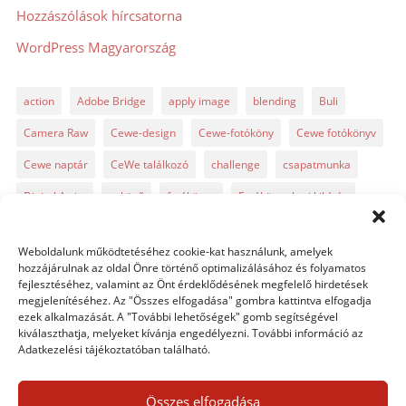
Hozzászólások hírcsatorna
WordPress Magyarország
action
Adobe Bridge
apply image
blending
Buli
Camera Raw
Cewe-design
Cewe-fotóköny
Cewe fotókönyv
Cewe naptár
CeWe találkozó
challenge
csapatmunka
Digital Artist
esküvő
fotókönyv
Fotókönyv heti kihívás
fotósuli
fotótrükk
freebie
GyorsTipp
infó
karácsony
Weboldalunk működtetéséhez cookie-kat használunk, amelyek
Levin
Lightroom
Mintakönyv
naptár
path
hozzájárulnak az oldal Önre történő optimalizálásához és folyamatos
fejlesztéséhez, valamint az Önt érdeklődésének megfelelő hirdetések
Photoshop
Photoshop alapok
Photoshop CC
megjelenítéséhez. Az "Összes elfogadása" gombra kattintva elfogadja
ezek alkalmazását. A "További lehetőségek" gomb segítségével
Photoshop tippek
Photoshop tippek, trükkök
Postworkshop
kiválaszthatja, melyeket kívánja engedélyezni. További információ az
Adatkezelési tájékoztatóban található.
PS pluginok
Quickpage
retusálás
scrapbook
szövegszerkesztés
template
text
Topaz
trükkök
Összes elfogadása