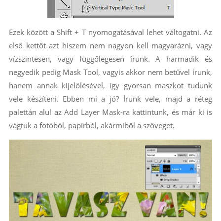
Ezek között a Shift + T nyomogatásával lehet váltogatni. Az
első kettőt azt hiszem nem nagyon kell magyarázni, vagy
vízszintesen, vagy függőlegesen írunk. A harmadik és
negyedik pedig Mask Tool, vagyis akkor nem betűvel írunk,
hanem annak kijelölésével, így gyorsan maszkot tudunk
vele készíteni. Ebben mi a jó? Írunk vele, majd a réteg
palettán alul az Add Layer Mask-ra kattintunk, és már ki is
vágtuk a fotóból, papírból, akármiből a szöveget.