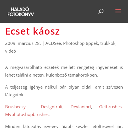
Ecset káosz
2009. március 28.
|
ACDSee
,
Photoshop tippek, trükkök
,
videó
A megvásárolható ecsetek mellett rengeteg ingyeneset is
lehet találni a neten, különböző témakörökben.
A teljesség igénye nélkül pár olyan oldal, amit szívesen
látogatok.
Brusheezy
,
Designfruit
,
Deviantart
,
Getbrushes
,
Myphotoshopbrushes
.
Minden látogatás egy-egy újabb készlet letöltésével jár,