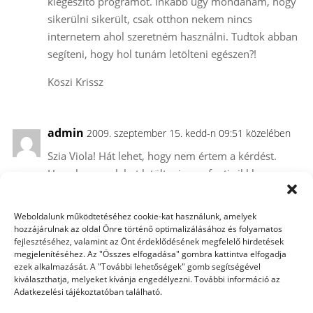
kiegészítő programot. Inkább úgy mondanám, hogy
sikerülni sikerült, csak otthon nekem nincs
internetem ahol szeretném használni. Tudtok abban
segíteni, hogy hol tunám letölteni egészen?!
Köszi Krissz
admin
2009. szeptember 15. kedd-n 09:51 közelében
Szia Viola! Hát lehet, hogy nem értem a kérdést.
Hogy honnan lehet letölteni, az a fenti cikkben
benne van, szóval
Weboldalunk működtetéséhez cookie-kat használunk, amelyek
http://abrviewer.sourceforge.net/
hozzájárulnak az oldal Önre történő optimalizálásához és folyamatos
fejlesztéséhez, valamint az Önt érdeklődésének megfelelő hirdetések
innen. Mit jelent az, hogy egészen letölteni?
megjelenítéséhez. Az "Összes elfogadása" gombra kattintva elfogadja
Egyébként jobb, ha a fórumban kérdezel, mert itt
ezek alkalmazását. A "További lehetőségek" gomb segítségével
kiválaszthatja, melyeket kívánja engedélyezni. További információ az
már rajtam kívül nem figyeli senki, én sem, csak én,
Adatkezelési tájékoztatóban található.
mint admin, kapok róla emalit:))