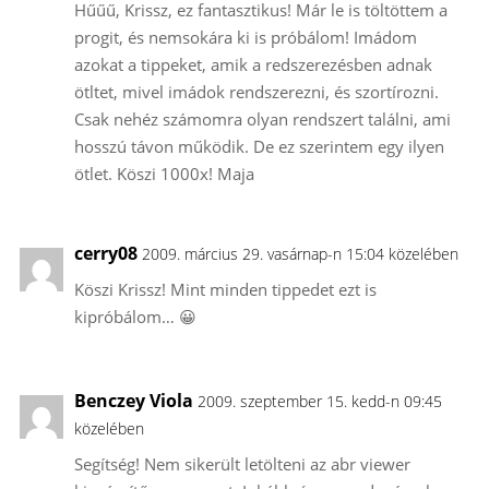
Hűűű, Krissz, ez fantasztikus! Már le is töltöttem a
progit, és nemsokára ki is próbálom! Imádom
azokat a tippeket, amik a redszerezésben adnak
ötltet, mivel imádok rendszerezni, és szortírozni.
Csak nehéz számomra olyan rendszert találni, ami
hosszú távon működik. De ez szerintem egy ilyen
ötlet. Köszi 1000x! Maja
cerry08
2009. március 29. vasárnap-n 15:04 közelében
Köszi Krissz! Mint minden tippedet ezt is
kipróbálom… 😀
Benczey Viola
2009. szeptember 15. kedd-n 09:45
közelében
Segítség! Nem sikerült letölteni az abr viewer