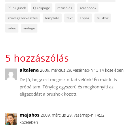
PS pluginok
Quickpage
retusálás
scrapbook
szövegszerkesztés
template
text
Topaz
trükkök
videó
vintage
5 hozzászólás
altalena
2009. március 29. vasárnap-n 13:14 közelében
De jó, hogy ezt megosztottad velünk! Én már ki is
próbáltam. Tényleg egyszerű és megkönnyíti az
eligazodást a brushok között.
majabos
2009. március 29. vasárnap-n 14:32
közelében