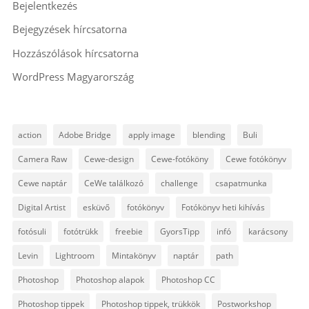
Bejelentkezés
Bejegyzések hírcsatorna
Hozzászólások hírcsatorna
WordPress Magyarország
action
Adobe Bridge
apply image
blending
Buli
Camera Raw
Cewe-design
Cewe-fotóköny
Cewe fotókönyv
Cewe naptár
CeWe találkozó
challenge
csapatmunka
Digital Artist
esküvő
fotókönyv
Fotókönyv heti kihívás
fotósuli
fotótrükk
freebie
GyorsTipp
infó
karácsony
Levin
Lightroom
Mintakönyv
naptár
path
Photoshop
Photoshop alapok
Photoshop CC
Photoshop tippek
Photoshop tippek, trükkök
Postworkshop