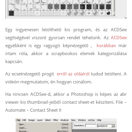
Egy ingyenesen letölthető kis program, és az ACDSee
segítségével viszont gyorsan rendet tehetünk. Az
ACDSee
egyébként is egy ragyogó képnézegető ,
korábban
már
írtam róla, akkor a scrapbookos elemek kategorizálása
kapcsán.
Az ecsetnézegető progit
erről az oldalról
tudod letölteni. A
videón megmutatom, én hogyan csinálom.
Ha nincsen ACDSee-d, akkor a Photoshop is képes az abr
viewer kis thumbnail-jeiből contact sheet-et készíteni. File –
Automate – Contact Sheet II