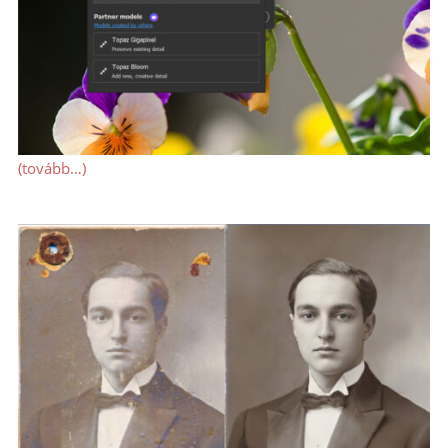
(tovább…)