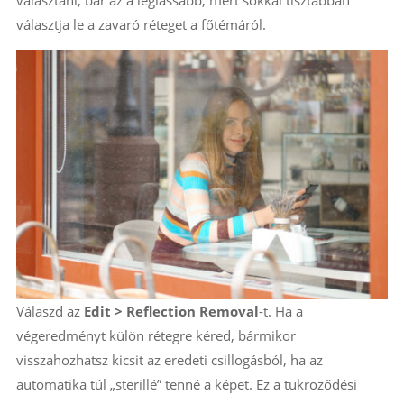
választani, bár az a leglassabb, mert sokkal tisztábban
választja le a zavaró réteget a főtémáról.
Válaszd az
Edit > Reflection Removal
-t. Ha a
végeredményt külön rétegre kéred, bármikor
visszahozhatsz kicsit az eredeti csillogásból, ha az
automatika túl „sterillé” tenné a képet. Ez a tükröződési