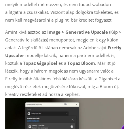
melyik modellel méretezzen, és nem tudod szabadon
állítgatni a csúszkákat. Viszont alap dolgokra tökéletes, és
nem kell megvásárolni a plugint, bár kreditet fogyaszt.
Amint kiválasztod az
Image > Generative Upscale
(Kép >
Generatív felskálázás) menüpontot, megjelenik egy külön
ablak. A legördülő listában nemcsak az Adobe saját
Firefly
Upscaler
modellje látszik, hanem a partnermodellek is,
köztük a
Topaz Gigapixel
és a
Topaz Bloom
. Már itt jól
látszik, hogy a három megoldás nem ugyanarra való: a
Firefly inkább általános felskálázásra készült, a Gigapixel a
meglévő részletek megőrzésére fókuszál, míg a Bloom új,
kreatív részleteket ad hozzá a képhez.