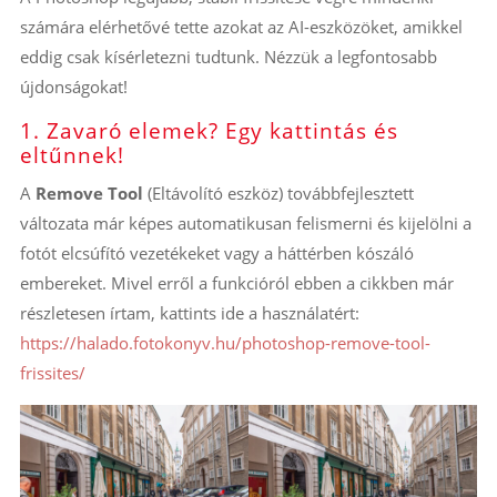
számára elérhetővé tette azokat az AI-eszközöket, amikkel
eddig csak kísérletezni tudtunk. Nézzük a legfontosabb
újdonságokat!
1. Zavaró elemek? Egy kattintás és
eltűnnek!
A
Remove Tool
(Eltávolító eszköz) továbbfejlesztett
változata már képes automatikusan felismerni és kijelölni a
fotót elcsúfító vezetékeket vagy a háttérben kószáló
embereket. Mivel erről a funkcióról ebben a cikkben már
részletesen írtam, kattints ide a használatért:
https://halado.fotokonyv.hu/photoshop-remove-tool-
frissites/