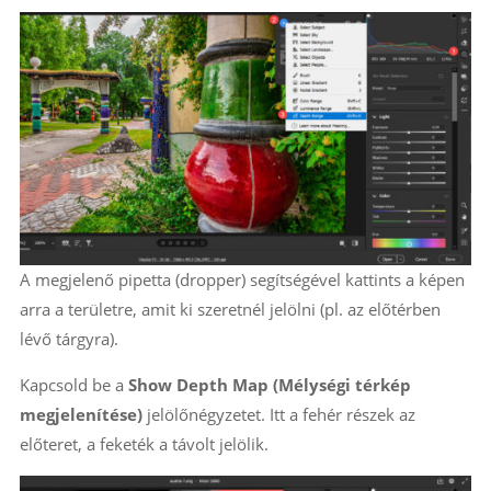
A megjelenő pipetta (dropper) segítségével kattints a képen
arra a területre, amit ki szeretnél jelölni (pl. az előtérben
lévő tárgyra).
Kapcsold be a
Show Depth Map (Mélységi térkép
megjelenítése)
jelölőnégyzetet. Itt a fehér részek az
előteret, a feketék a távolt jelölik.