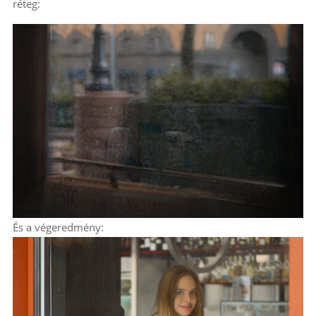
réteg:
És a végeredmény: