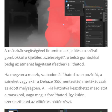
A csúszkák segítségével finomítsd a kijelölést: a szélső
gombokkal a kijelölés „szélességét”, a belső gombokkal
pedig az átmenet lágyítását (feather) állíthatod.
Ha megvan a maszk, szabadon állíthatod az expozíciót, a
színeket vagy akár a Dehaze (Ködmentesítés) mértékét csak
az adott mélységben. A …-ra kattintva készíthetsz másolatot
a maszkból, vagy meg is fordíthatod, így külön
szerkesztheted az előtér és háttér részt.