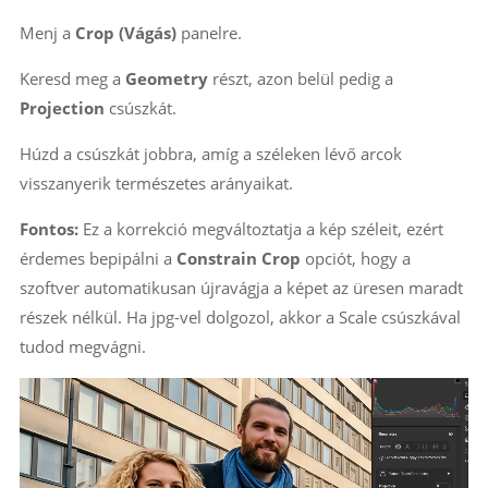
Menj a
Crop (Vágás)
panelre.
Keresd meg a
Geometry
részt, azon belül pedig a
Projection
csúszkát.
Húzd a csúszkát jobbra, amíg a széleken lévő arcok
visszanyerik természetes arányaikat.
Fontos:
Ez a korrekció megváltoztatja a kép széleit, ezért
érdemes bepipálni a
Constrain Crop
opciót, hogy a
szoftver automatikusan újravágja a képet az üresen maradt
részek nélkül. Ha jpg-vel dolgozol, akkor a Scale csúszkával
tudod megvágni.