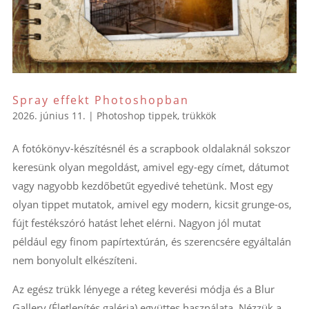
Spray effekt Photoshopban
2026. június 11.
|
Photoshop tippek, trükkök
A fotókönyv-készítésnél és a scrapbook oldalaknál sokszor
keresünk olyan megoldást, amivel egy-egy címet, dátumot
vagy nagyobb kezdőbetűt egyedivé tehetünk. Most egy
olyan tippet mutatok, amivel egy modern, kicsit grunge-os,
fújt festékszóró hatást lehet elérni. Nagyon jól mutat
például egy finom papírtextúrán, és szerencsére egyáltalán
nem bonyolult elkészíteni.
Az egész trükk lényege a réteg keverési módja és a Blur
Gallery (Életlenítés galéria) együttes használata. Nézzük a