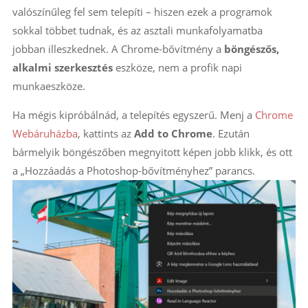
valószínűleg fel sem telepíti – hiszen ezek a programok
sokkal többet tudnak, és az asztali munkafolyamatba
jobban illeszkednek. A Chrome-bővítmény a
böngészős,
alkalmi szerkesztés
eszköze, nem a profik napi
munkaeszköze.
Ha mégis kipróbálnád, a telepítés egyszerű. Menj a
Chrome
Webáruházba
, kattints az
Add to Chrome
. Ezután
bármelyik böngészőben megnyitott képen jobb klikk, és ott
a „Hozzáadás a Photoshop-bővítményhez” parancs.