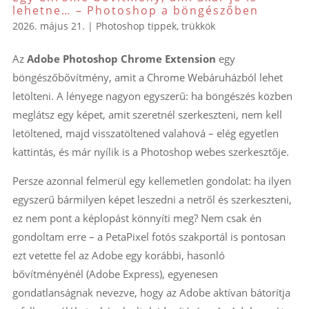
lehetne… – Photoshop a böngészőben
2026. május 21.
|
Photoshop tippek, trükkök
Az
Adobe Photoshop Chrome Extension
egy
böngészőbővítmény, amit a Chrome Webáruházból lehet
letölteni. A lényege nagyon egyszerű: ha böngészés közben
meglátsz egy képet, amit szeretnél szerkeszteni, nem kell
letöltened, majd visszatöltened valahová – elég egyetlen
kattintás, és már nyílik is a Photoshop webes szerkesztője.
Persze azonnal felmerül egy kellemetlen gondolat: ha ilyen
egyszerű bármilyen képet leszedni a netről és szerkeszteni,
ez nem pont a képlopást könnyíti meg? Nem csak én
gondoltam erre – a PetaPixel fotós szakportál is pontosan
ezt vetette fel az Adobe egy korábbi, hasonló
bővítményénél (Adobe Express), egyenesen
gondatlanságnak nevezve, hogy az Adobe aktívan bátorítja