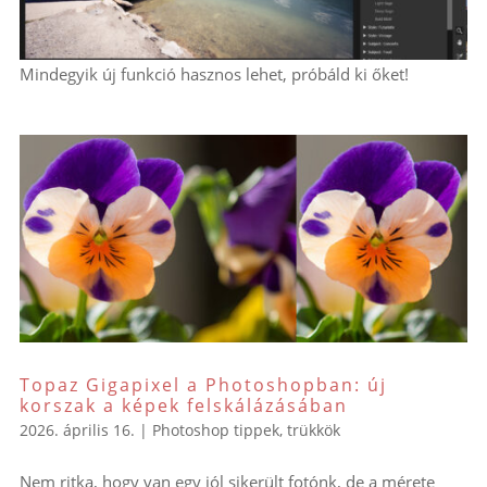
Mindegyik új funkció hasznos lehet, próbáld ki őket!
Topaz Gigapixel a Photoshopban: új
korszak a képek felskálázásában
2026. április 16.
|
Photoshop tippek, trükkök
Nem ritka, hogy van egy jól sikerült fotónk, de a mérete