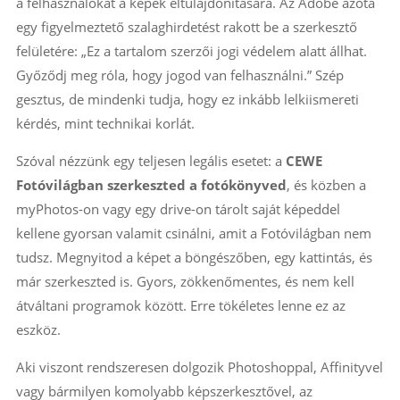
a felhasználókat a képek eltulajdonítására. Az Adobe azóta
egy figyelmeztető szalaghirdetést rakott be a szerkesztő
felületére: „Ez a tartalom szerzői jogi védelem alatt állhat.
Győződj meg róla, hogy jogod van felhasználni.” Szép
gesztus, de mindenki tudja, hogy ez inkább lelkiismereti
kérdés, mint technikai korlát.
Szóval nézzünk egy teljesen legális esetet: a
CEWE
Fotóvilágban szerkeszted a fotókönyved
, és közben a
myPhotos-on vagy egy drive-on tárolt saját képeddel
kellene gyorsan valamit csinálni, amit a Fotóvilágban nem
tudsz. Megnyitod a képet a böngészőben, egy kattintás, és
már szerkeszted is. Gyors, zökkenőmentes, és nem kell
átváltani programok között. Erre tökéletes lenne ez az
eszköz.
Aki viszont rendszeresen dolgozik Photoshoppal, Affinityvel
vagy bármilyen komolyabb képszerkesztővel, az