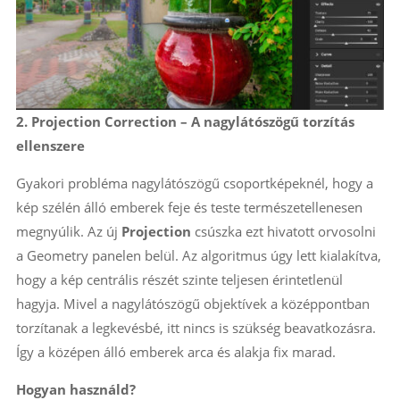
2. Projection Correction – A nagylátószögű torzítás
ellenszere
Gyakori probléma nagylátószögű csoportképeknél, hogy a
kép szélén álló emberek feje és teste természetellenesen
megnyúlik. Az új
Projection
csúszka ezt hivatott orvosolni
a Geometry panelen belül. Az algoritmus úgy lett kialakítva,
hogy a kép centrális részét szinte teljesen érintetlenül
hagyja. Mivel a nagylátószögű objektívek a középpontban
torzítanak a legkevésbé, itt nincs is szükség beavatkozásra.
Így a középen álló emberek arca és alakja fix marad.
Hogyan használd?