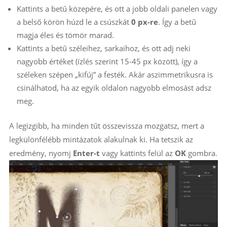
Kattints a betű közepére, és ott a jobb oldali panelen vagy
a belső körön húzd le a csúszkát
0 px-re
. Így a betű
magja éles és tömör marad.
Kattints a betű széleihez, sarkaihoz, és ott adj neki
nagyobb értéket (ízlés szerint 15-45 px között), így a
széleken szépen „kifúj” a festék. Akár aszimmetrikusra is
csinálhatod, ha az egyik oldalon nagyobb elmosást adsz
meg.
A legizgibb, ha minden tűt összevissza mozgatsz, mert a
legkülönfélébb mintázatok alakulnak ki. Ha tetszik az
eredmény, nyomj
Enter-t
vagy kattints felül az
OK
gombra.