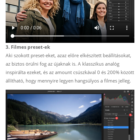
3. Filmes preset-ek
Aki szokott preset-eket, azaz előre elkészített beállításokat,
az biztos örülni fog az újaknak is. A klasszikus analóg
inspirálta ezeket, és az amount csúszkával 0 és 200% között
állítható, hogy mennyire legyen hangsúlyos a filmes jelleg.