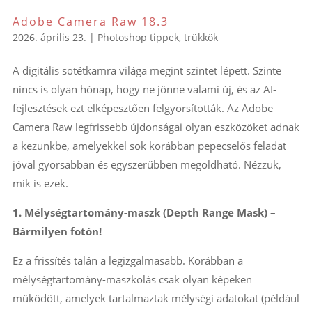
Adobe Camera Raw 18.3
2026. április 23.
|
Photoshop tippek, trükkök
A digitális sötétkamra világa megint szintet lépett. Szinte
nincs is olyan hónap, hogy ne jönne valami új, és az AI-
fejlesztések ezt elképesztően felgyorsították. Az Adobe
Camera Raw legfrissebb újdonságai olyan eszközöket adnak
a kezünkbe, amelyekkel sok korábban pepecselős feladat
jóval gyorsabban és egyszerűbben megoldható. Nézzük,
mik is ezek.
1. Mélységtartomány-maszk (Depth Range Mask) –
Bármilyen fotón!
Ez a frissítés talán a legizgalmasabb. Korábban a
mélységtartomány-maszkolás csak olyan képeken
működött, amelyek tartalmaztak mélységi adatokat (például