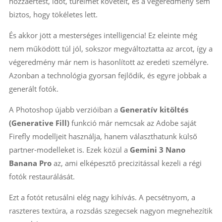
hozzáértést, időt, türelmet követelt, és a végeredmény sem
biztos, hogy tökéletes lett.
És akkor jött a mesterséges intelligencia! Ez eleinte még
nem működött túl jól, sokszor megváltoztatta az arcot, így a
végeredmény már nem is hasonlított az eredeti személyre.
Azonban a technológia gyorsan fejlődik, és egyre jobbak a
generált fotók.
A Photoshop újabb verzióiban a
Generatív kitöltés
(Generative Fill)
funkció már nemcsak az Adobe saját
Firefly modelljeit használja, hanem választhatunk külső
partner-modelleket is. Ezek közül a
Gemini 3 Nano
Banana Pro
az, ami elképesztő precizitással kezeli a régi
fotók restaurálását.
Ezt a fotót retusálni elég nagy kihívás. A pecsétnyom, a
raszteres textúra, a rozsdás szegecsek nagyon megnehezítik