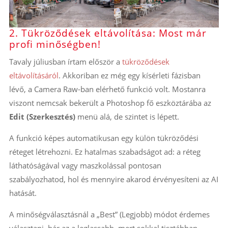
2. Tükröződések eltávolítása: Most már
profi minőségben!
Tavaly júliusban írtam először a
tükröződések
eltávolításáról
. Akkoriban ez még egy kísérleti fázisban
lévő, a Camera Raw-ban elérhető funkció volt. Mostanra
viszont nemcsak bekerült a Photoshop fő eszköztárába az
Edit (Szerkesztés)
menü alá, de szintet is lépett.
A funkció képes automatikusan egy külön tükröződési
réteget létrehozni. Ez hatalmas szabadságot ad: a réteg
láthatóságával vagy maszkolással pontosan
szabályozhatod, hol és mennyire akarod érvényesíteni az AI
hatását.
A minőségválasztásnál a „Best” (Legjobb) módot érdemes