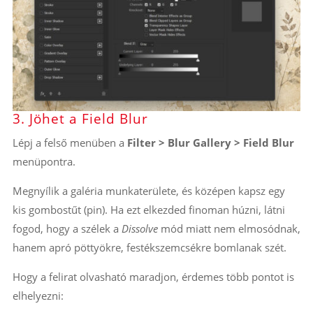
3. Jöhet a Field Blur
Lépj a felső menüben a
Filter > Blur Gallery > Field Blur
menüpontra.
Megnyílik a galéria munkaterülete, és középen kapsz egy
kis gombostűt (pin). Ha ezt elkezded finoman húzni, látni
fogod, hogy a szélek a
Dissolve
mód miatt nem elmosódnak,
hanem apró pöttyökre, festékszemcsékre bomlanak szét.
Hogy a felirat olvasható maradjon, érdemes több pontot is
elhelyezni: