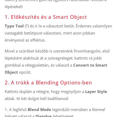
lépéseket!
1. Előkészítés és a Smart Object
Type Tool
(T) és ír le a választott betűt. Érdemes valamilyen
vastagabb betűtípust választani, mert azon jobban
érvényesül az effektus.
Mivel a szűrőket később is szeretnénk finomhangolni, első
lépésként alakítsuk át a szövegréteget: kattints rá jobb
gombbal a rétegpalettán, és válaszd a
Convert to Smart
Object
opciót.
2. A trükk a Blending Options-ben
Kattints duplán a rétegre, hogy megnyíljon a
Layer Style
ablak. Itt két dolgot kell beállítanod:
A legfelső
Blend Mode
legördülő menüben a
Normal
helyett válaszd a
Dissolve
lehetőséget.