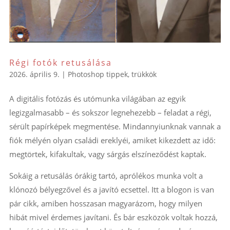
Régi fotók retusálása
2026. április 9.
|
Photoshop tippek, trükkök
A digitális fotózás és utómunka világában az egyik
legizgalmasabb – és sokszor legnehezebb – feladat a régi,
sérült papírképek megmentése. Mindannyiunknak vannak a
fiók mélyén olyan családi ereklyéi, amiket kikezdett az idő:
megtörtek, kifakultak, vagy sárgás elszíneződést kaptak.
Sokáig a retusálás órákig tartó, aprólékos munka volt a
klónozó bélyegzővel és a javító ecsettel. Itt a blogon is van
pár cikk, amiben hosszasan magyarázom, hogy milyen
hibát mivel érdemes javítani. És bár eszközök voltak hozzá,