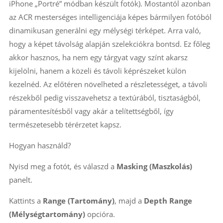
iPhone „Portré” módban készült fotók). Mostantól azonban
az ACR mesterséges intelligenciája képes bármilyen fotóból
dinamikusan generálni egy mélységi térképet. Arra való,
hogy a képet távolság alapján szelekciókra bontsd. Ez főleg
akkor hasznos, ha nem egy tárgyat vagy színt akarsz
kijelölni, hanem a közeli és távoli képrészeket külön
kezelnéd. Az előtéren növelheted a részletességet, a távoli
részekből pedig visszavehetsz a textúrából, tisztaságból,
páramentesítésből vagy akár a telítettségből, így
természetesebb térérzetet kapsz.
Hogyan használd?
Nyisd meg a fotót, és válaszd a
Masking (Maszkolás)
panelt.
Kattints a
Range (Tartomány)
, majd a
Depth Range
(Mélységtartomány)
opcióra.