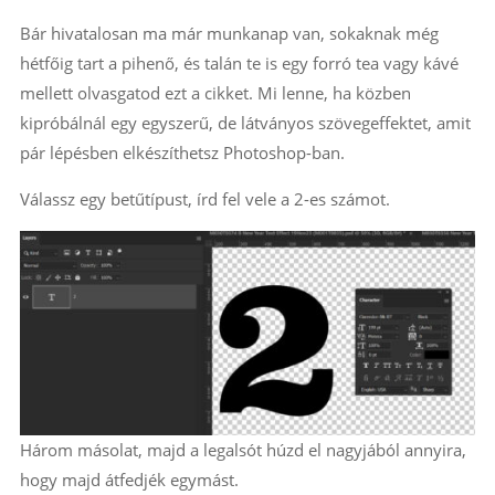
Bár hivatalosan ma már munkanap van, sokaknak még
hétfőig tart a pihenő, és talán te is egy forró tea vagy kávé
mellett olvasgatod ezt a cikket. Mi lenne, ha közben
kipróbálnál egy egyszerű, de látványos szövegeffektet, amit
pár lépésben elkészíthetsz Photoshop-ban.
Válassz egy betűtípust, írd fel vele a 2-es számot.
Három másolat, majd a legalsót húzd el nagyjából annyira,
hogy majd átfedjék egymást.