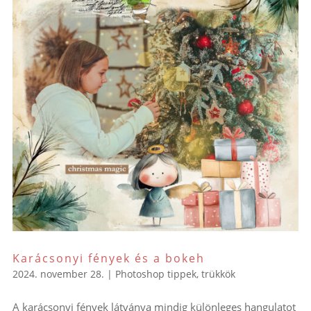
Karácsonyi fények és a bokeh
2024. november 28.
|
Photoshop tippek, trükkök
A karácsonyi fények látványa mindig különleges hangulatot