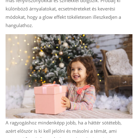
más fényviszonyokkal és színekkel dolgozik. Próbálj ki
különböző árnyalatokat, ecsetméreteket és keverési
módokat, hogy a glow effekt tökéletesen illeszkedjen a
hangulathoz.
A ragyogáshoz mindenképp jobb, ha a háttér sötétebb,
azért először is ki kell jelölni és másolni a témát, ami