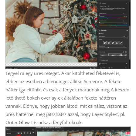
Tegyél rá egy üres réteget. Akár kitöltheted feketével is,
ebben az esetben a blendinget állítsd Screenre. A fekete
háttér így eltűnik, és csak a fények maradnak meg.A készen
letölthető bokeh overlay-ek általában fekete háttéren
vannak. Előnye, hogy jobban látod, mit csinálsz, viszont az
üres háttérnél még játszhatsz azzal, hogy Layer Style-t, pl.
Outer Glow-t is adsz a fényfoltoknak.