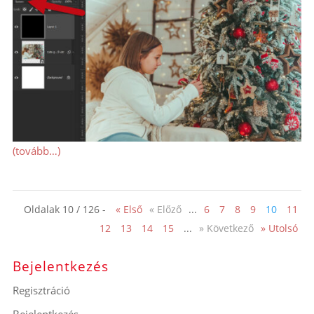
(tovább…)
Oldalak 10 / 126 -
« Első
« Előző
...
6
7
8
9
10
11
12
13
14
15
...
» Következő
» Utolsó
Bejelentkezés
Regisztráció