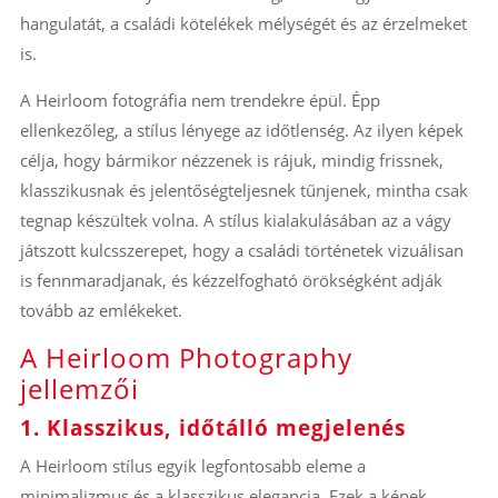
hangulatát, a családi kötelékek mélységét és az érzelmeket
is.
A Heirloom fotográfia nem trendekre épül. Épp
ellenkezőleg, a stílus lényege az időtlenség. Az ilyen képek
célja, hogy bármikor nézzenek is rájuk, mindig frissnek,
klasszikusnak és jelentőségteljesnek tűnjenek, mintha csak
tegnap készültek volna. A stílus kialakulásában az a vágy
játszott kulcsszerepet, hogy a családi történetek vizuálisan
is fennmaradjanak, és kézzelfogható örökségként adják
tovább az emlékeket.
A Heirloom Photography
jellemzői
1. Klasszikus, időtálló megjelenés
A Heirloom stílus egyik legfontosabb eleme a
minimalizmus és a klasszikus elegancia. Ezek a képek