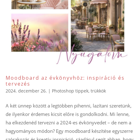
Moodboard az évkönyvhöz: inspiráció és
tervezés
2024. december 26.
|
Photoshop tippek, trükkök
A két ünnep között a legtöbben pihenni, lazítani szeretünk,
de ilyenkor érdemes kicsit előre is gondolkodni. Mi lenne,
ha elkezdenéd tervezni a 2024-es évkönyvedet – de nem a
hagyományos módon? Egy moodboard készítése egyszerre
szórakozás és kreatív inspiráció, ráadásul segít abban, hogy