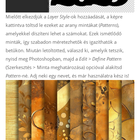
Mielőtt elkezdjük a
Layer Style
-ok hozzáadását, a képre
kattintva töltsd le ezeket az arany mintákat (
Patterns
),
amelyekkel díszíteni lehet a számokat. Ezek ismétlődő
minták, így szabadon méretezhetők és igazíthatók a
betűkön. Miután letöltötted, válaszd ki, amelyik tetszik,
nyisd meg Photoshopban, majd a
Edit > Define Pattern
(Szerkesztés > Minta meghatározása) opcióval alakítsd
Pattern
-né. Adj neki egy nevet, és már használatra kész is!