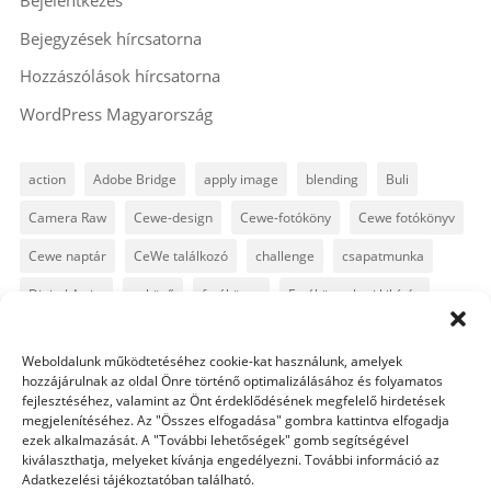
Bejelentkezés
Bejegyzések hírcsatorna
Hozzászólások hírcsatorna
WordPress Magyarország
action
Adobe Bridge
apply image
blending
Buli
Camera Raw
Cewe-design
Cewe-fotóköny
Cewe fotókönyv
Cewe naptár
CeWe találkozó
challenge
csapatmunka
Digital Artist
esküvő
fotókönyv
Fotókönyv heti kihívás
fotósuli
fotótrükk
freebie
GyorsTipp
infó
karácsony
Weboldalunk működtetéséhez cookie-kat használunk, amelyek
Levin
Lightroom
Mintakönyv
naptár
path
hozzájárulnak az oldal Önre történő optimalizálásához és folyamatos
fejlesztéséhez, valamint az Önt érdeklődésének megfelelő hirdetések
Photoshop
Photoshop alapok
Photoshop CC
megjelenítéséhez. Az "Összes elfogadása" gombra kattintva elfogadja
ezek alkalmazását. A "További lehetőségek" gomb segítségével
Photoshop tippek
Photoshop tippek, trükkök
Postworkshop
kiválaszthatja, melyeket kívánja engedélyezni. További információ az
Adatkezelési tájékoztatóban található.
PS pluginok
Quickpage
retusálás
scrapbook