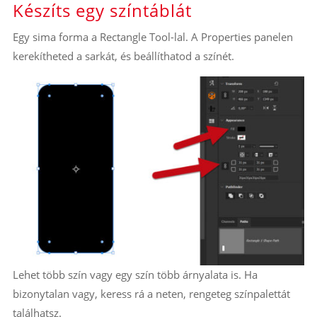
Készíts egy színtáblát
Egy sima forma a Rectangle Tool-lal. A Properties panelen
kerekítheted a sarkát, és beállíthatod a színét.
Lehet több szín vagy egy szín több árnyalata is. Ha
bizonytalan vagy, keress rá a neten, rengeteg színpalettát
találhatsz.