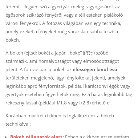
teremt – legyen szó a gyertyák meleg ragyogásáról, az
égősorok szikrázó fényéről vagy a téli estéken pislákoló
városi fényekről. A fotózás világában van egy technika,
amely ezeket a fényeket még varázslatosabbá teszi: a
bokeh.
A bokeh (ejtsd: boké) a japán „boke” (ぼけ) szóból
származik, ami homályosságot vagy elmosódottságot
jelent. A fotózásban a bokeh az
élességen kívül eső
területeken megjelenő, lágy fényfoltokat jelenti, amelyek
leginkább apró fényforrások, például karácsonyi égők vagy
gyertyák esetében figyelhetők meg. Ez a hatás leginkább tág
rekesznyílással (például f/1.8 vagy f/2.8) érhető el.
Korábban már két cikkben is foglalkoztunk a bokeh
technikával:
Bokeh pillanatok alatt
:
Ebben a cikkben azt mutattam