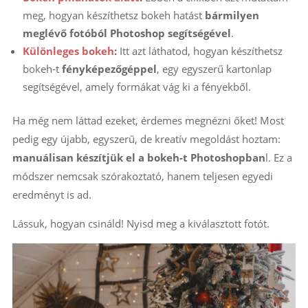
meg, hogyan készíthetsz bokeh hatást
bármilyen
meglévő fotóból Photoshop segítségével
.
Különleges bokeh
:
Itt azt láthatod, hogyan készíthetsz
bokeh-t
fényképezőgéppel
, egy egyszerű kartonlap
segítségével, amely formákat vág ki a fényekből.
Ha még nem láttad ezeket, érdemes megnézni őket! Most
pedig egy újabb, egyszerű, de kreatív megoldást hoztam:
manuálisan készítjük el a bokeh-t Photoshopban
l. Ez a
módszer nemcsak szórakoztató, hanem teljesen egyedi
eredményt is ad.
Lássuk, hogyan csináld! Nyisd meg a kiválasztott fotót.