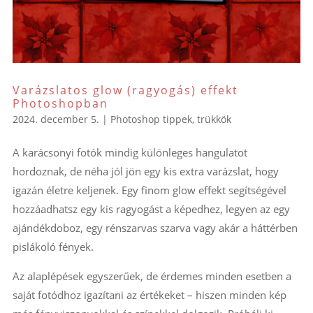
Varázslatos glow (ragyogás) effekt
Photoshopban
2024. december 5.
|
Photoshop tippek, trükkök
A karácsonyi fotók mindig különleges hangulatot
hordoznak, de néha jól jön egy kis extra varázslat, hogy
igazán életre keljenek. Egy finom glow effekt segítségével
hozzáadhatsz egy kis ragyogást a képedhez, legyen az egy
ajándékdoboz, egy rénszarvas szarva vagy akár a háttérben
pislákoló fények.
Az alaplépések egyszerűek, de érdemes minden esetben a
saját fotódhoz igazítani az értékeket – hiszen minden kép