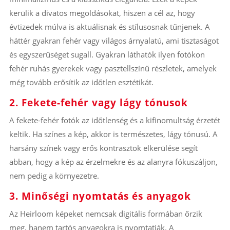
kerülik a divatos megoldásokat, hiszen a cél az, hogy
évtizedek múlva is aktuálisnak és stílusosnak tűnjenek. A
háttér gyakran fehér vagy világos árnyalatú, ami tisztaságot
és egyszerűséget sugall. Gyakran láthatók ilyen fotókon
fehér ruhás gyerekek vagy pasztellszínű részletek, amelyek
még tovább erősítik az időtlen esztétikát.
2. Fekete-fehér vagy lágy tónusok
A fekete-fehér fotók az időtlenség és a kifinomultság érzetét
keltik. Ha színes a kép, akkor is természetes, lágy tónusú. A
harsány színek vagy erős kontrasztok elkerülése segít
abban, hogy a kép az érzelmekre és az alanyra fókuszáljon,
nem pedig a környezetre.
3. Minőségi nyomtatás és anyagok
Az Heirloom képeket nemcsak digitális formában őrzik
meg, hanem tartós anyagokra is nyomtatják. A