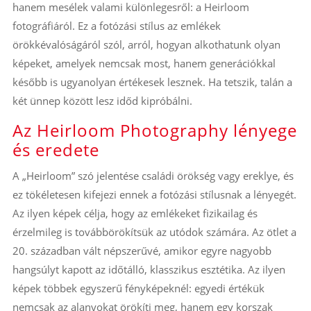
hanem mesélek valami különlegesről: a Heirloom
fotográfiáról. Ez a fotózási stílus az emlékek
örökkévalóságáról szól, arról, hogyan alkothatunk olyan
képeket, amelyek nemcsak most, hanem generációkkal
később is ugyanolyan értékesek lesznek. Ha tetszik, talán a
két ünnep között lesz időd kipróbálni.
Az Heirloom Photography lényege
és eredete
A „Heirloom” szó jelentése családi örökség vagy ereklye, és
ez tökéletesen kifejezi ennek a fotózási stílusnak a lényegét.
Az ilyen képek célja, hogy az emlékeket fizikailag és
érzelmileg is továbbörökítsük az utódok számára. Az ötlet a
20. században vált népszerűvé, amikor egyre nagyobb
hangsúlyt kapott az időtálló, klasszikus esztétika. Az ilyen
képek többek egyszerű fényképeknél: egyedi értékük
nemcsak az alanyokat örökíti meg, hanem egy korszak