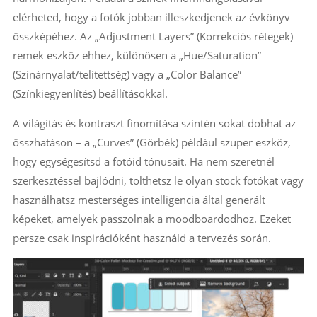
elérheted, hogy a fotók jobban illeszkedjenek az évkönyv
összképéhez. Az „Adjustment Layers” (Korrekciós rétegek)
remek eszköz ehhez, különösen a „Hue/Saturation”
(Színárnyalat/telítettség) vagy a „Color Balance”
(Színkiegyenlítés) beállításokkal.
A világítás és kontraszt finomítása szintén sokat dobhat az
összhatáson – a „Curves” (Görbék) például szuper eszköz,
hogy egységesítsd a fotóid tónusait. Ha nem szeretnél
szerkesztéssel bajlódni, tölthetsz le olyan stock fotókat vagy
használhatsz mesterséges intelligencia által generált
képeket, amelyek passzolnak a moodboardodhoz. Ezeket
persze csak inspirációként használd a tervezés során.