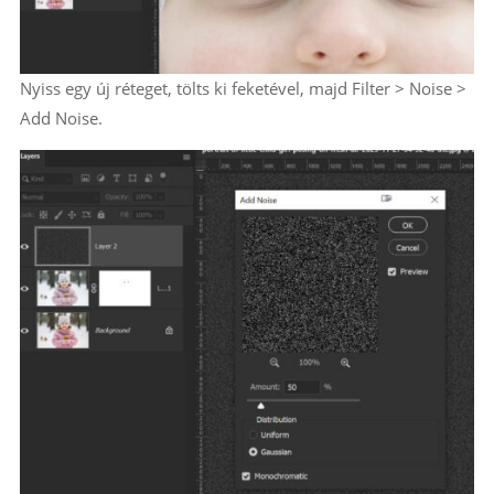
Nyiss egy új réteget, tölts ki feketével, majd Filter > Noise >
Add Noise.