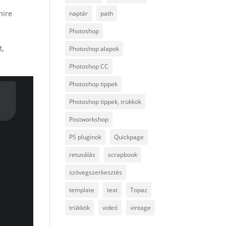
mire
naptár
path
Photoshop
t,
Photoshop alapok
Photoshop CC
Photoshop tippek
Photoshop tippek, trükkök
Postworkshop
PS pluginok
Quickpage
retusálás
scrapbook
szövegszerkesztés
template
text
Topaz
trükkök
videó
vintage