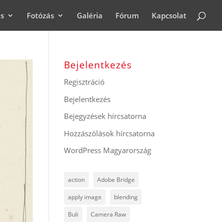
ás
Fotózás
Galéria
Fórum
Kapcsolat
Bejelentkezés
Regisztráció
Bejelentkezés
Bejegyzések hírcsatorna
Hozzászólások hírcsatorna
WordPress Magyarország
action
Adobe Bridge
apply image
blending
Buli
Camera Raw