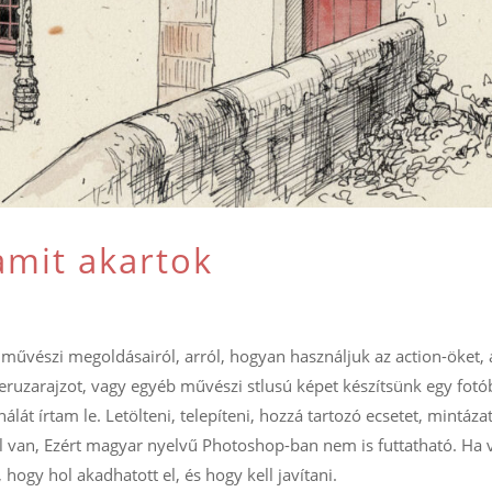
amit akartok
művészi megoldásairól, arról, hogyan használjuk az action-öket, 
eruzarajzot, vagy egyéb művészi stlusú képet készítsünk egy fotóbó
lát írtam le. Letölteni, telepíteni, hozzá tartozó ecsetet, mintázat
lul van, Ezért magyar nyelvű Photoshop-ban nem is futtatható. Ha 
, hogy hol akadhatott el, és hogy kell javítani.