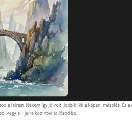
d a leírást. Nekem így jó volt. Jobb klikk a képen, másolás. És a 
, vagy a + jelre kattintva tallózod be.