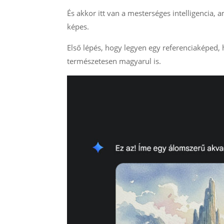
És akkor itt van a mesterséges intelligencia, 
képes.
Első lépés, hogy legyen egy referenciaképed, h
természetesen magyarul is.