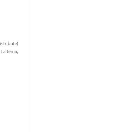
istribute)
t a téma,