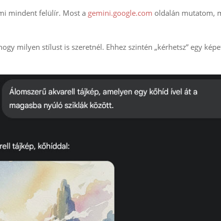
ami mindent felülír. Most a
gemini.google.com
oldalán mutatom, 
ogy milyen stílust is szeretnél. Ehhez szintén „kérhetsz” egy képe