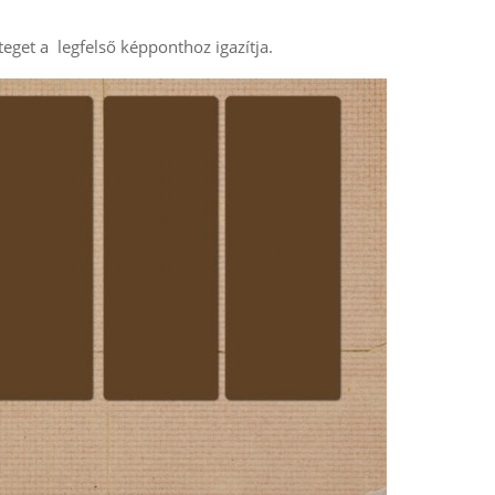
eget a legfelső képponthoz igazítja.