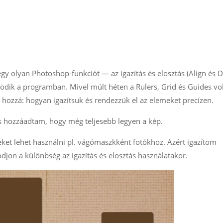
egy olyan Photoshop-funkciót — az igazítás és elosztás (Align és D
dik a programban. Mivel múlt héten a Rulers, Grid és Guides vol
 hozzá: hogyan igazítsuk és rendezzük el az elemeket precízen.
is hozzáadtam, hogy még teljesebb legyen a kép.
eket lehet használni pl. vágómaszkként fotókhoz. Azért igazítom
ódjon a különbség az igazítás és elosztás használatakor.