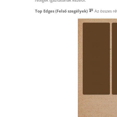
rétegek igazításának kezelői.
Top Edges
(Felső szegélyek)
Az összes rét