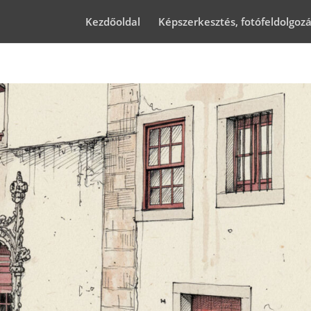
Kezdőoldal
Képszerkesztés, fotófeldolgoz