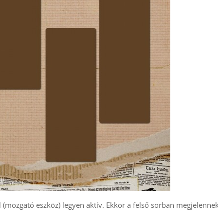
l (mozgató eszköz) legyen aktív. Ekkor a felső sorban megjelenne