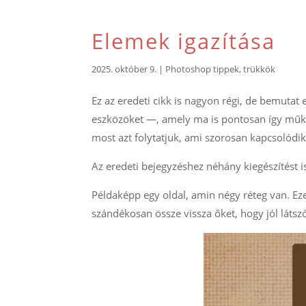
Elemek igazítása
2025. október 9.
|
Photoshop tippek, trükkök
Ez az eredeti cikk is nagyon régi, de bemutat 
eszközöket —, amely ma is pontosan így műkö
most azt folytatjuk, ami szorosan kapcsolódik
Az eredeti bejegyzéshez néhány kiegészítést 
Példaképp egy oldal, amin négy réteg van. Ez
szándékosan össze vissza őket, hogy jól látsz