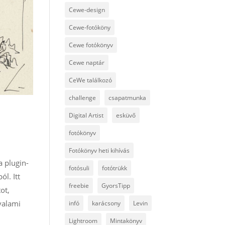
Cewe-design
Cewe-fotóköny
Cewe fotókönyv
Cewe naptár
CeWe találkozó
challenge
csapatmunka
Digital Artist
esküvő
fotókönyv
Fotókönyv heti kihívás
a plugin-
fotósuli
fotótrükk
l. Itt
freebie
GyorsTipp
ot,
valami
infó
karácsony
Levin
Lightroom
Mintakönyv