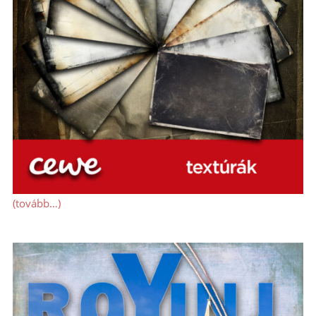
(tovább…)