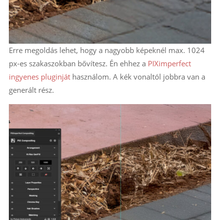
Erre megoldás lehet, hogy a nagyobb képeknél max. 1024
px-es szakaszokban bővítesz. Én ehhez a
PIXimperfect
ingyenes pluginját
használom. A kék vonaltól jobbra van a
generált rész.