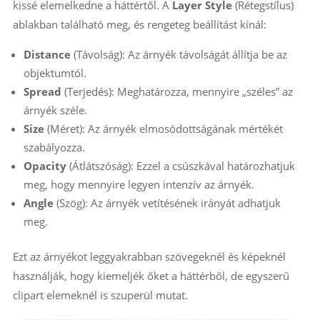
kissé elemelkedne a háttértől. A
Layer Style
(Rétegstílus)
ablakban található meg, és rengeteg beállítást kínál:
Distance
(Távolság): Az árnyék távolságát állítja be az
objektumtól.
Spread
(Terjedés): Meghatározza, mennyire „széles” az
árnyék széle.
Size
(Méret): Az árnyék elmosódottságának mértékét
szabályozza.
Opacity
(Átlátszóság): Ezzel a csúszkával határozhatjuk
meg, hogy mennyire legyen intenzív az árnyék.
Angle
(Szög): Az árnyék vetítésének irányát adhatjuk
meg.
Ezt az árnyékot leggyakrabban szövegeknél és képeknél
használják, hogy kiemeljék őket a háttérből, de egyszerű
clipart elemeknél is szuperül mutat.