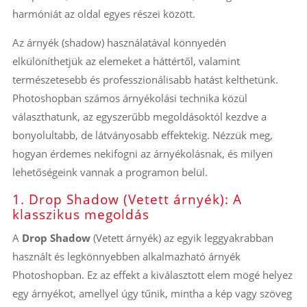
harmóniát az oldal egyes részei között.
Az árnyék (shadow) használatával könnyedén
elkülöníthetjük az elemeket a háttértől, valamint
természetesebb és professzionálisabb hatást kelthetünk.
Photoshopban számos árnyékolási technika közül
választhatunk, az egyszerűbb megoldásoktól kezdve a
bonyolultabb, de látványosabb effektekig. Nézzük meg,
hogyan érdemes nekifogni az árnyékolásnak, és milyen
lehetőségeink vannak a programon belül.
1. Drop Shadow (Vetett árnyék): A
klasszikus megoldás
A
Drop Shadow
(Vetett árnyék) az egyik leggyakrabban
használt és legkönnyebben alkalmazható árnyék
Photoshopban. Ez az effekt a kiválasztott elem mögé helyez
egy árnyékot, amellyel úgy tűnik, mintha a kép vagy szöveg