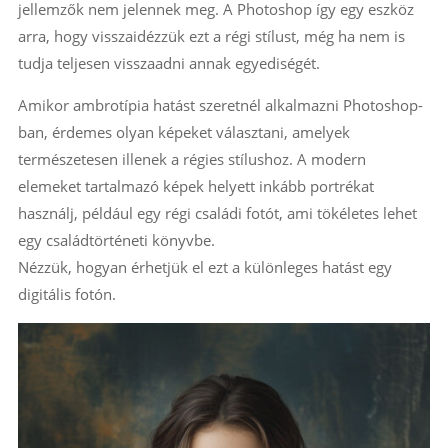
jellemzők nem jelennek meg. A Photoshop így egy eszköz
arra, hogy visszaidézzük ezt a régi stílust, még ha nem is
tudja teljesen visszaadni annak egyediségét.
Amikor ambrotípia hatást szeretnél alkalmazni Photoshop-
ban, érdemes olyan képeket választani, amelyek
természetesen illenek a régies stílushoz. A modern
elemeket tartalmazó képek helyett inkább portrékat
használj, például egy régi családi fotót, ami tökéletes lehet
egy családtörténeti könyvbe.
Nézzük, hogyan érhetjük el ezt a különleges hatást egy
digitális fotón.