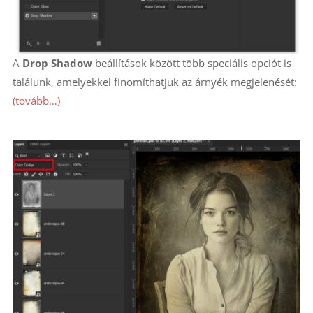
A
Drop Shadow
beállítások között több speciális opciót is
találunk, amelyekkel finomíthatjuk az árnyék megjelenését:
(tovább…)