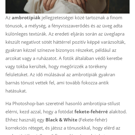
Az
ambrotípiák
jellegzetességei közé tartoznak a finom
tónusok, a mélység, a fényvisszaverődés és az üveg adta
különleges textúrák. Az eredeti eljárás során az üveglapra
készült negatívot sötét háttérrel pozitív képpé varázsolták,
gyakran kézzel színezve bizonyos részeket, például az
arcokat vagy a ruházatot. A fotók általában védő keretbe
vagy tokba kerültek, hogy megőrizzék a törékeny
felületüket. Az idő múlásával az ambrotípiák gyakran
barnás tónust vettek fel, ami tovább fokozza antik
hatásukat.
Ha Photoshop-ban szeretnél hasonló ambrotípia-stílust
elérni, kezd azzal, hogy a fotódat
fekete-fehérré
alakítod.
Ehhez használj egy
Black & White
(Fekete-fehér)
korrekciós réteget, és játssz a tónusokkal, hogy elérd az