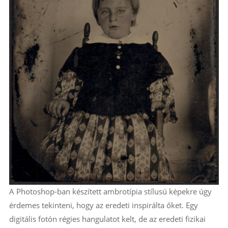
A Photoshop-ban készített ambrotípia stílusú képekre úgy
érdemes tekinteni, hogy az eredeti inspirálta őket. Egy
digitális fotón régies hangulatot kelt, de az eredeti fizikai