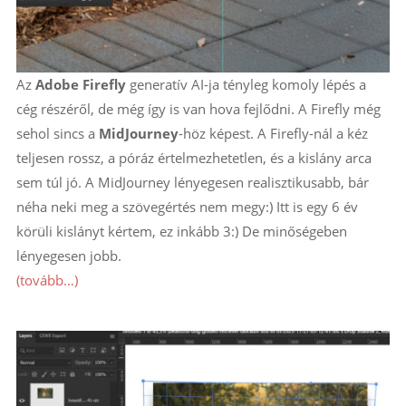
Az
Adobe Firefly
generatív AI-ja tényleg komoly lépés a
cég részéről, de még így is van hova fejlődni. A Firefly még
sehol sincs a
MidJourney
-höz képest. A Firefly-nál a kéz
teljesen rossz, a póráz értelmezhetetlen, és a kislány arca
sem túl jó. A MidJourney lényegesen realisztikusabb, bár
néha neki meg a szövegértés nem megy:) Itt is egy 6 év
körüli kislányt kértem, ez inkább 3:) De minőségeben
lényegesen jobb.
(tovább…)