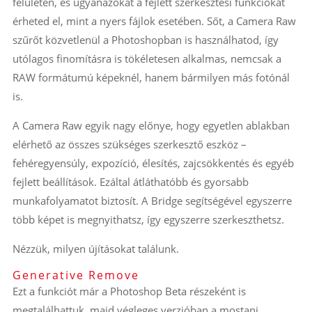
felületén, és ugyanazokat a fejlett szerkesztési funkciókat
érheted el, mint a nyers fájlok esetében. Sőt, a Camera Raw
szűrőt közvetlenül a Photoshopban is használhatod, így
utólagos finomításra is tökéletesen alkalmas, nemcsak a
RAW formátumú képeknél, hanem bármilyen más fotónál
is.
A Camera Raw egyik nagy előnye, hogy egyetlen ablakban
elérhető az összes szükséges szerkesztő eszköz –
fehéregyensúly, expozíció, élesítés, zajcsökkentés és egyéb
fejlett beállítások. Ezáltal átláthatóbb és gyorsabb
munkafolyamatot biztosít. A Bridge segítségével egyszerre
több képet is megnyithatsz, így egyszerre szerkeszthetsz.
Nézzük, milyen újításokat találunk.
Generative Remove
Ezt a funkciót már a Photoshop Beta részeként is
megtalálhattuk, majd végleges verzióban a mostani