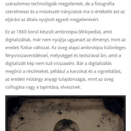
szárazlemez-technológiák megjelentek, de a fotográfia
szerelmesei és a művészeti irányzatok ma is értékelik ezt az
eljárást az általa nyújtott egyedi megjelenésért.
Ez az 1860 körül készült ambrotípia (Wikipedia), amit
digitalizáltak, már nem nyújtja ugyanazt az élményt, mint az
eredeti fizikai változat. Az üveg alapú ambrotípia különleges
fényvisszaverődéssel, mélységgel és textúrával bír, amit a
digitalizált kép nem tud visszaadni. Bár a digitalizálás
megőrzi a részleteket, például a karcokat és a vignettálást,
az eredeti műtárgy anyagi tulajdonságai, mint az üveg
csillogása vagy a tapintása, elvesznek.