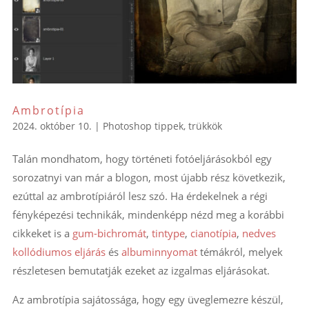
Ambrotípia
2024. október 10.
|
Photoshop tippek, trükkök
Talán mondhatom, hogy történeti fotóeljárásokból egy
sorozatnyi van már a blogon, most újabb rész következik,
ezúttal az ambrotípiáról lesz szó. Ha érdekelnek a régi
fényképezési technikák, mindenképp nézd meg a korábbi
cikkeket is a
gum-bichromát
,
tintype
,
cianotípia
,
nedves
kollódiumos eljárás
és
albuminnyomat
témákról, melyek
részletesen bemutatják ezeket az izgalmas eljárásokat.
Az ambrotípia sajátossága, hogy egy üveglemezre készül,