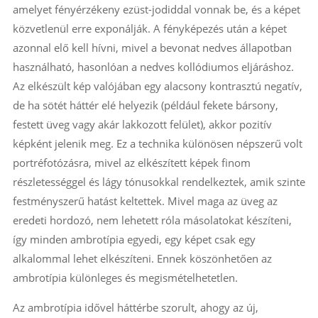
amelyet fényérzékeny ezüst-jodiddal vonnak be, és a képet
közvetlenül erre exponálják. A fényképezés után a képet
azonnal elő kell hívni, mivel a bevonat nedves állapotban
használható, hasonlóan a nedves kollódiumos eljáráshoz.
Az elkészült kép valójában egy alacsony kontrasztú negatív,
de ha sötét háttér elé helyezik (például fekete bársony,
festett üveg vagy akár lakkozott felület), akkor pozitív
képként jelenik meg. Ez a technika különösen népszerű volt
portréfotózásra, mivel az elkészített képek finom
részletességgel és lágy tónusokkal rendelkeztek, amik szinte
festményszerű hatást keltettek. Mivel maga az üveg az
eredeti hordozó, nem lehetett róla másolatokat készíteni,
így minden ambrotípia egyedi, egy képet csak egy
alkalommal lehet elkészíteni. Ennek köszönhetően az
ambrotípia különleges és megismételhetetlen.
Az ambrotípia idővel háttérbe szorult, ahogy az új,