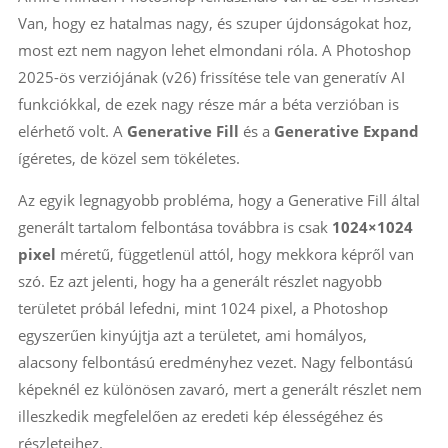
Van, hogy ez hatalmas nagy, és szuper újdonságokat hoz,
most ezt nem nagyon lehet elmondani róla. A Photoshop
2025-ös verziójának (v26) frissítése tele van generatív AI
funkciókkal, de ezek nagy része már a béta verzióban is
elérhető volt. A
Generative Fill
és a
Generative Expand
ígéretes, de közel sem tökéletes.
Az egyik legnagyobb probléma, hogy a Generative Fill által
generált tartalom felbontása továbbra is csak
1024×1024
pixel
méretű, függetlenül attól, hogy mekkora képről van
szó. Ez azt jelenti, hogy ha a generált részlet nagyobb
területet próbál lefedni, mint 1024 pixel, a Photoshop
egyszerűen kinyújtja azt a területet, ami homályos,
alacsony felbontású eredményhez vezet. Nagy felbontású
képeknél ez különösen zavaró, mert a generált részlet nem
illeszkedik megfelelően az eredeti kép élességéhez és
részleteihez​.