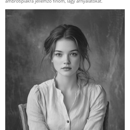
ambrotípiákra jellemző finom, lágy árnyalatokat.