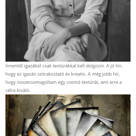
Innentől igazából csak textúrákkal kell dolgozni. A jó hír,
hogy ez igazán szórakoztató és kreatív. A még jobb hír,
hogy összecsomagoltam egy csomó textúrát, ami erre a
célra kiváló.