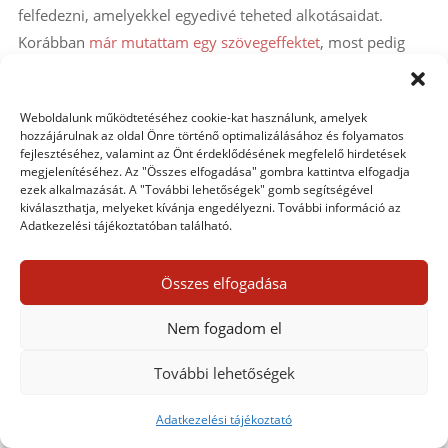
felfedezni, amelyekkel egyedivé teheted alkotásaidat.
Korábban
már mutattam egy szövegeffektet
, most pedig
egy hasonló, mégis más megoldás lesz a cikk témája, amely
nagyon jól mutathat egy fotókönyv borítóján, és persze
Weboldalunk működtetéséhez cookie-kat használunk, amelyek
akár egy belső oldalon is.
hozzájárulnak az oldal Önre történő optimalizálásához és folyamatos
A technika kicsit fotó és kicsit tipográfia, ahol a szöveg
fejlesztéséhez, valamint az Önt érdeklődésének megfelelő hirdetések
megjelenítéséhez. Az "Összes elfogadása" gombra kattintva elfogadja
mintegy ablakként szolgál a mögötte lévő képre. A lépések
ezek alkalmazását. A "További lehetőségek" gomb segítségével
igazán egyszerűek és könnyen követhetőek.
kiválaszthatja, melyeket kívánja engedélyezni. További információ az
Adatkezelési tájékoztatóban található.
Válassz olyan fotót, ami
szemből
készült, mert ha a fotó
dől vagy ferde, az nem mutat jól a betűmaszkkal, mert a
Összes elfogadása
látvány zavaros lehet. Amikor megvan a fotó, a rétegek
panelen készíts róla egy másolatot a
Ctrl + J
Nem fogadom el
billentyűkombinációval.
További lehetőségek
Adatkezelési tájékoztató