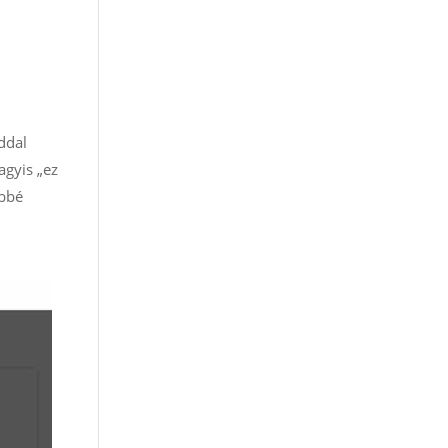
óddal
agyis „ez
öbbé