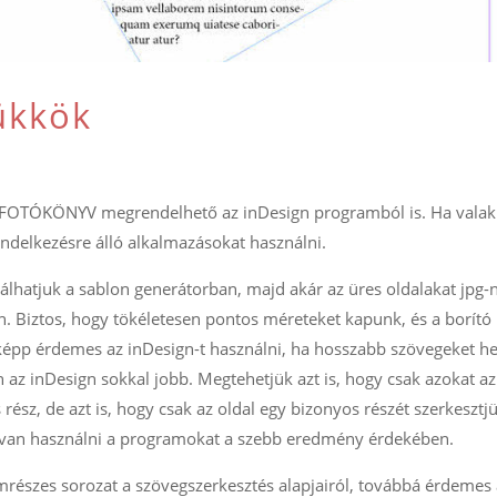
ükkök
 FOTÓKÖNYV megrendelhető az inDesign programból is. Ha valak
endelkezésre álló alkalmazásokat használni.
rálhatjuk a sablon generátorban, majd akár az üres oldalakat jpg-
 Biztos, hogy tökéletesen pontos méreteket kapunk, és a borító 
épp érdemes az inDesign-t használni, ha hosszabb szövegeket h
az inDesign sokkal jobb. Megtehetjük azt is, hogy csak azokat az
 rész, de azt is, hogy csak az oldal egy bizonyos részét szerkesztjü
ívan használni a programokat a szebb eredmény érdekében.
részes sorozat a szövegszerkesztés alapjairól, továbbá érdemes