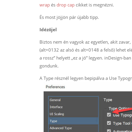
wrap
és
drop cap
cikket is megnézni.
És most jöjjön pár újabb tipp.
Idézőjel
Biztos nem én vagyok az egyetlen, akit zavar, 
(alt+0132 az alsó és alt+0148 a felső) lehet e
a rossz” helyett „ez a jó” legyen. inDesign-ba
gondunk.
A Type résznél legyen bepipálva a Use Typog