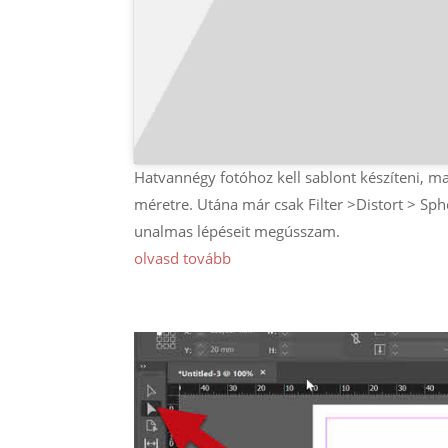
Hatvannégy fotóhoz kell sablont készíteni, ma
méretre. Utána már csak Filter >Distort > Sphe
unalmas lépéseit megússzam.
olvasd tovább