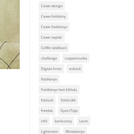
Cewe-design
Cewe-fotóköny
Cewe fotókönyv
Cewe naptár
CeWe találkozó
challenge
csapatmunka
Digital Artist
esküvő
fotókönyv
Fotókönyv heti kihívás
fotósuli
fotótrükk
freebie
GyorsTipp
infó
karácsony
Levin
Lightroom
Mintakönyv