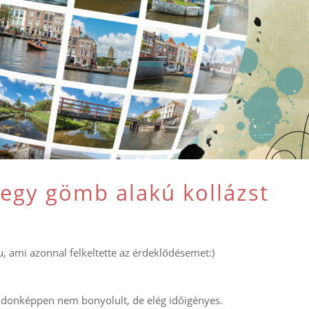
egy gömb alakú kollázst
u, ami azonnal felkeltette az érdeklődésemet:)
ajdonképpen nem bonyolult, de elég időigényes.