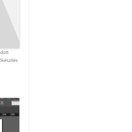
adott
őkészítés