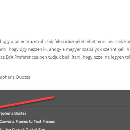
hogy a billentyűzetről csak felső idézőjelet lehet tenni, és csak k
lérni, hogy úgy nézzen ki, ahogy a magyar szabályok szerint kell. V
n az Edit Preferences-ben tudjuk beállítani, hogy ezzel ne legyen t
rapher’s Quotes