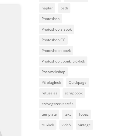
naptár
path
Photoshop
Photoshop alapok
Photoshop CC
Photoshop tippek
Photoshop tippek, trükkök
Postworkshop
PS pluginok
Quickpage
retusálás
scrapbook
szövegszerkesztés
template
text
Topaz
trükkök
videó
vintage