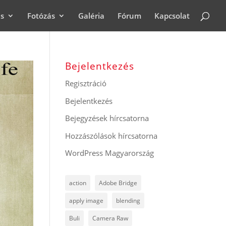
ás
Fotózás
Galéria
Fórum
Kapcsolat
Bejelentkezés
Regisztráció
Bejelentkezés
Bejegyzések hírcsatorna
Hozzászólások hírcsatorna
WordPress Magyarország
action
Adobe Bridge
apply image
blending
Buli
Camera Raw