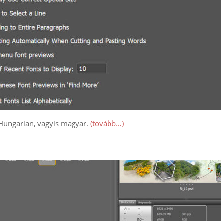
 Hungarian, vagyis magyar.
(tovább…)