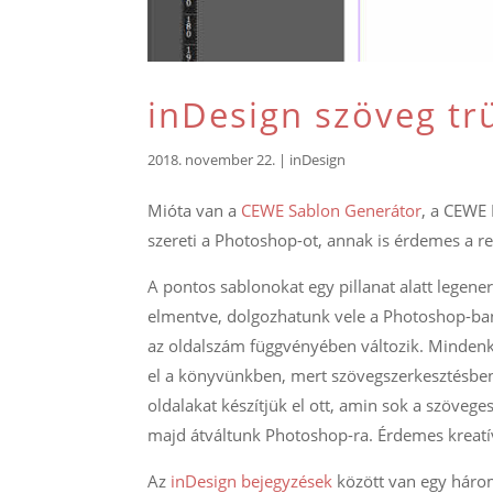
inDesign szöveg tr
2018. november 22.
|
inDesign
Mióta van a
CEWE Sablon Generátor
, a CEWE
szereti a Photoshop-ot, annak is érdemes a r
A pontos sablonokat egy pillanat alatt legene
elmentve, dolgozhatunk vele a Photoshop-ban.
az oldalszám függvényében változik. Mindenk
el a könyvünkben, mert szövegszerkesztésben 
oldalakat készítjük el ott, amin sok a szöveges
majd átváltunk Photoshop-ra. Érdemes kreat
Az
inDesign bejegyzések
között van egy három