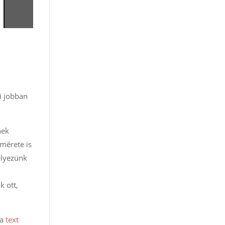
i jobban
nek
mérete is
elyezünk
k ott,
 a
text