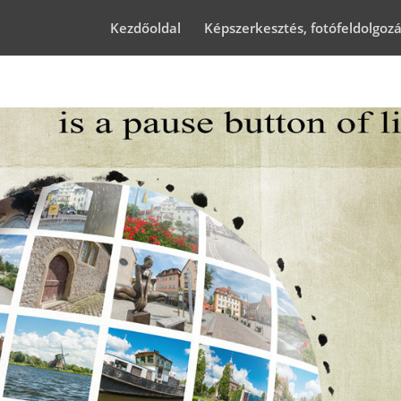
Kezdőoldal
Képszerkesztés, fotófeldolgoz