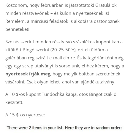
Köszönöm, hogy februárban is játszottatok! Gratulálok
minden résztvevőnek – és külön a nyerteseknek is!
Remélem, a márciusi feladatok is alkotásra ösztönöznek
benneteket!
Szokás szerint minden résztvevő százalékos kupont kap a
kitöltött Bingó szerint (20-25-50%), ezt elküldöm a
galériában regisztrált e-mail címre. És kategóriánként még
egy-egy scrap utalványt is sorsolunk, ehhez kérem, hogy a
nyertesek írják meg
, hogy melyik boltban szeretnének
vásárolni. Csak olyan lehet, ahol van ajándékutalvány.
A 10 $-os kupont Tundochka kapja, ötös Bingót csak ő
készített.
A 15 $-os nyertese: