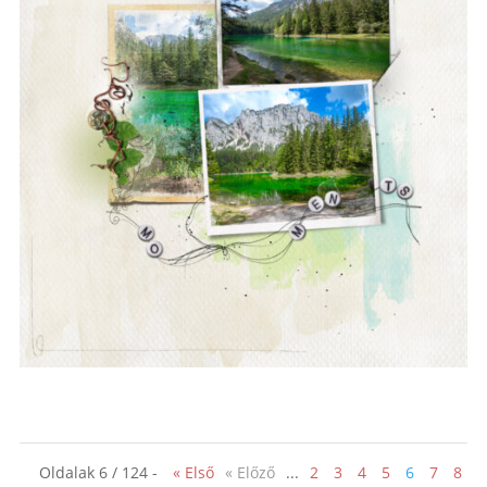
Oldalak 6 / 124 -
« Első
« Előző
...
2
3
4
5
6
7
8