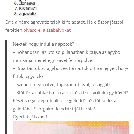
Erre a hétre agravatiz talált ki feladatot. Ha először játszol,
feltétlen
olvasd el a szabályokat
.
Nektek hogy indul a napotok?
– Rohanósan, az utolsó pillanatban kibújva az ágyból,
munkába menet egy kávét felhörpölve?
– Kipattantok az ágyból, és tornáztok otthon egyet, hogy
fittek legyetek?
– Szépen megterítve, tojásrántottával, újsággal?
– Kiültök az ablakba, teraszra, és elkortyoltok egy kávét?
Készíts egy szép oldalt a reggeledről, és töltsd fel a
galériába. Szorgalmi feladat: írjál is róla!
Gyertek játszani!