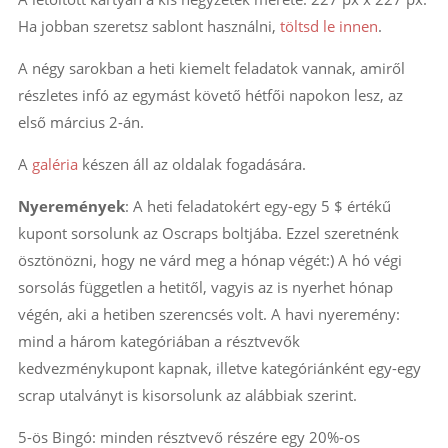
Ha jobban szeretsz sablont használni,
töltsd le innen
.
A négy sarokban a heti kiemelt feladatok vannak, amiről
részletes infó az egymást követő hétfői napokon lesz, az
első március 2-án.
A
galéria
készen áll az oldalak fogadására.
Nyeremények
: A heti feladatokért egy-egy 5 $ értékű
kupont sorsolunk az Oscraps
boltjába. Ezzel szeretnénk
ösztönözni, hogy ne várd meg a hónap végét:) A hó végi
sorsolás független a hetitől, vagyis az is nyerhet hónap
végén, aki a hetiben szerencsés volt. A havi nyeremény:
mind a három kategóriában a résztvevők
kedvezménykupont kapnak, illetve kategóriánként egy-egy
scrap utalványt is kisorsolunk az alábbiak szerint.
5-ös Bingó: minden résztvevő részére egy 20%-os