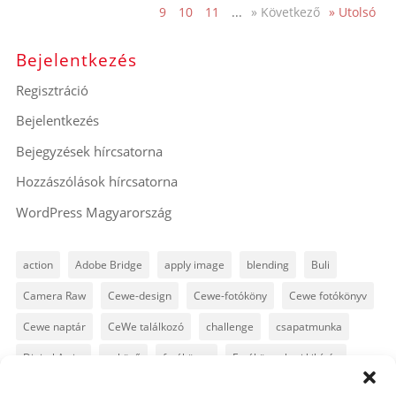
9
10
11
...
» Következő
» Utolsó
Bejelentkezés
Regisztráció
Bejelentkezés
Bejegyzések hírcsatorna
Hozzászólások hírcsatorna
WordPress Magyarország
action
Adobe Bridge
apply image
blending
Buli
Camera Raw
Cewe-design
Cewe-fotóköny
Cewe fotókönyv
Cewe naptár
CeWe találkozó
challenge
csapatmunka
Digital Artist
esküvő
fotókönyv
Fotókönyv heti kihívás
fotósuli
fotótrükk
freebie
GyorsTipp
infó
karácsony