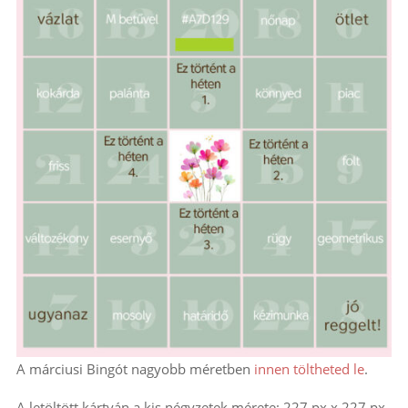
A márciusi Bingót nagyobb méretben
innen töltheted le
.
A letöltött kártyán a kis négyzetek mérete: 227 px x 227 px.