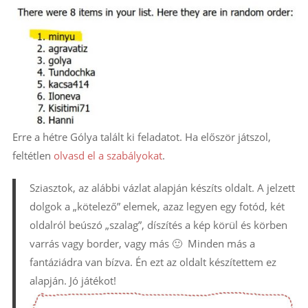
Erre a hétre Gólya talált ki feladatot. Ha először játszol,
feltétlen
olvasd el a szabályokat
.
Sziasztok, az alábbi vázlat alapján készíts oldalt. A jelzett
dolgok a „kötelező” elemek, azaz legyen egy fotód, két
oldalról beúszó „szalag”, díszítés a kép körül és körben
varrás vagy border, vagy más 🙂 Minden más a
fantáziádra van bízva. Én ezt az oldalt készítettem ez
alapján. Jó játékot!