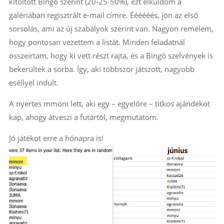
kitöltött Bingó szerint (20-25-50%), ezt elküldöm a
galériában regisztrált e-mail címre. Éééééés, jön az első
sorsolás, ami az új szabályok szerint van. Nagyon remélem,
hogy pontosan vezettem a listát. Minden feladatnál
összeírtam, hogy ki vett részt rajta, és a Bingó szelvények is
bekerültek a sorba. Így, aki többször játszott, nagyobb
eséllyel indult.
A nyertes mmoni lett, aki egy – egyelőre – titkos ajándékot
kap, ahogy átveszi a futártól, megmutatom.
Jó játékot erre a hónapra is!