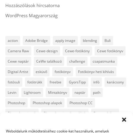
Hozzászólások hírcsatorna
WordPress Magyarország
action
Adobe Bridge
apply image
blending
Buli
Camera Raw
Cewe-design
Cewe-fotóköny
Cewe fotókönyv
Cewe naptár
CeWe találkozó
challenge
csapatmunka
Digital Artist
esküvő
fotókönyv
Fotókönyv heti kihívás
fotósuli
fotótrükk
freebie
GyorsTipp
infó
karácsony
Levin
Lightroom
Mintakönyv
naptár
path
Photoshop
Photoshop alapok
Photoshop CC
Photoshop tippek
Photoshop tippek, trükkök
Postworkshop
PS pluginok
Quickpage
retusálás
scrapbook
Weboldalunk működtetéséhez cookie-kat használunk, amelyek