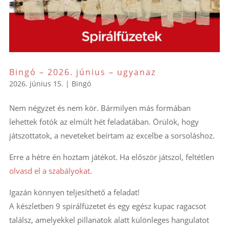
Bingó – 2026. június – ugyanaz
2026. június 15.
|
Bingó
Nem négyzet és nem kör. Bármilyen más formában
lehettek fotók az elmúlt hét feladatában. Örülök, hogy
játszottatok, a neveteket beírtam az excelbe a sorsoláshoz.
Erre a hétre én hoztam játékot. Ha először játszol, feltétlen
olvasd el a szabályokat
.
Igazán könnyen teljesíthető a feladat!
A készletben 9 spirálfüzetet és egy egész kupac ragacsot
találsz, amelyekkel pillanatok alatt különleges hangulatot