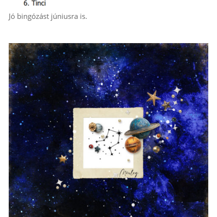
Jó bingózást júniusra is.