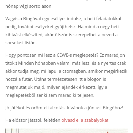
hónap végi sorsoláson.
Vagyis a Bingóval egy eséllyel indulsz, a heti feladatokkal
pedig további esélyeket gyűjthetsz. Ha mind a négy heti
kihívást elkészíted, akár ötször is szerepelhet a neved a
sorsolási listán.
Hogy pontosan mi lesz a CEWE-s meglepetés? Ez maradjon
titok:) Minden hónapban valami más lesz, és a nyertes csak
akkor tudja meg, mi lapul a csomagban, amikor megérkezik
hozzá a futár. Utána természetesen itt a blogon is
megmutatjuk majd, milyen ajándék érkezett, így a
meglepetésből senki sem marad ki teljesen.
Jó játékot és örömteli alkotást kívánok a júniusi Bingóhoz!
Ha először játszol, feltétlen
olvasd el a szabályokat
.