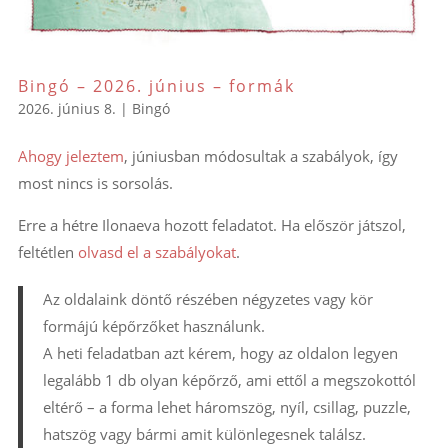
Bingó – 2026. június – formák
2026. június 8.
|
Bingó
Ahogy jeleztem
, júniusban módosultak a szabályok, így
most nincs is sorsolás.
Erre a hétre Ilonaeva hozott feladatot. Ha először játszol,
feltétlen
olvasd el a szabályokat
.
Az oldalaink döntő részében négyzetes vagy kör
formájú képőrzőket használunk.
A heti feladatban azt kérem, hogy az oldalon legyen
legalább 1 db olyan képőrző, ami ettől a megszokottól
eltérő – a forma lehet háromszög, nyíl, csillag, puzzle,
hatszög vagy bármi amit különlegesnek találsz.