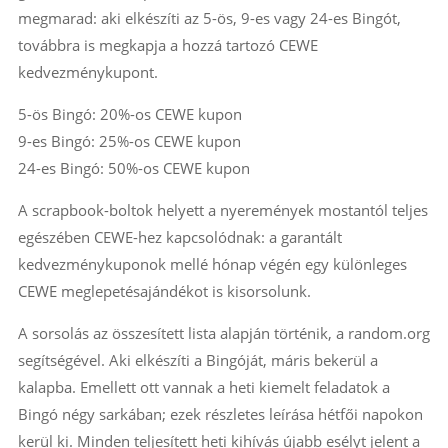
megmarad: aki elkészíti az 5-ös, 9-es vagy 24-es Bingót,
továbbra is megkapja a hozzá tartozó CEWE
kedvezménykupont.
5-ös Bingó: 20%-os CEWE kupon
9-es Bingó: 25%-os CEWE kupon
24-es Bingó: 50%-os CEWE kupon
A scrapbook-boltok helyett a nyeremények mostantól teljes
egészében CEWE-hez kapcsolódnak: a garantált
kedvezménykuponok mellé hónap végén egy különleges
CEWE meglepetésajándékot is kisorsolunk.
A sorsolás az összesített lista alapján történik, a random.org
segítségével. Aki elkészíti a Bingóját, máris bekerül a
kalapba. Emellett ott vannak a heti kiemelt feladatok a
Bingó négy sarkában; ezek részletes leírása hétfői napokon
kerül ki. Minden teljesített heti kihívás újabb esélyt jelent a