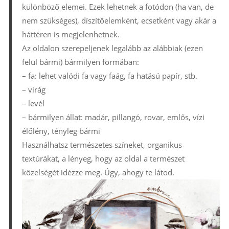
különböző elemei. Ezek lehetnek a fotódon (ha van, de
nem szükséges), díszítőelemként, ecsetként vagy akár a
háttéren is megjelenhetnek.
Az oldalon szerepeljenek legalább az alábbiak (ezen
felül bármi) bármilyen formában:
– fa: lehet valódi fa vagy faág, fa hatású papír, stb.
– virág
– levél
– bármilyen állat: madár, pillangó, rovar, emlős, vízi
élőlény, tényleg bármi
Használhatsz természetes színeket, organikus
textúrákat, a lényeg, hogy az oldal a természet
közelségét idézze meg. Úgy, ahogy te látod.