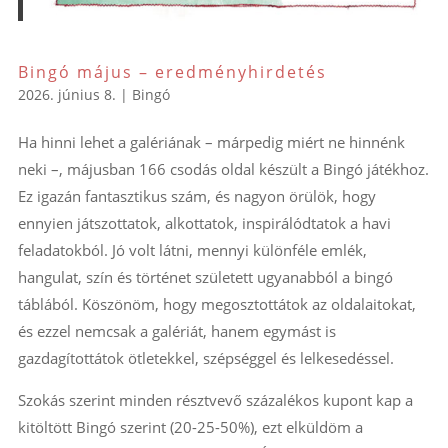
Bingó május – eredményhirdetés
2026. június 8.
|
Bingó
Ha hinni lehet a galériának – márpedig miért ne hinnénk
neki –, májusban 166 csodás oldal készült a Bingó játékhoz.
Ez igazán fantasztikus szám, és nagyon örülök, hogy
ennyien játszottatok, alkottatok, inspirálódtatok a havi
feladatokból. Jó volt látni, mennyi különféle emlék,
hangulat, szín és történet született ugyanabból a bingó
táblából. Köszönöm, hogy megosztottátok az oldalaitokat,
és ezzel nemcsak a galériát, hanem egymást is
gazdagítottátok ötletekkel, szépséggel és lelkesedéssel.
Szokás szerint minden résztvevő százalékos kupont kap a
kitöltött Bingó szerint (20-25-50%), ezt elküldöm a