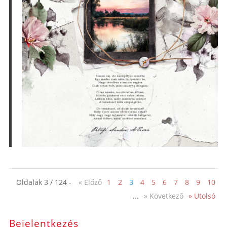
Oldalak 3 / 124 -
« Előző
1
2
3
4
5
6
7
8
9
10
...
» Következő
» Utolsó
Bejelentkezés