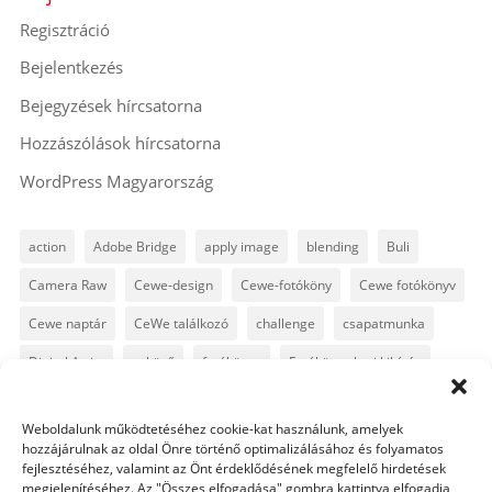
Regisztráció
Bejelentkezés
Bejegyzések hírcsatorna
Hozzászólások hírcsatorna
WordPress Magyarország
action
Adobe Bridge
apply image
blending
Buli
Camera Raw
Cewe-design
Cewe-fotóköny
Cewe fotókönyv
Cewe naptár
CeWe találkozó
challenge
csapatmunka
Digital Artist
esküvő
fotókönyv
Fotókönyv heti kihívás
fotósuli
fotótrükk
freebie
GyorsTipp
infó
karácsony
Weboldalunk működtetéséhez cookie-kat használunk, amelyek
Levin
Lightroom
Mintakönyv
naptár
path
hozzájárulnak az oldal Önre történő optimalizálásához és folyamatos
fejlesztéséhez, valamint az Önt érdeklődésének megfelelő hirdetések
Photoshop
Photoshop alapok
Photoshop CC
megjelenítéséhez. Az "Összes elfogadása" gombra kattintva elfogadja