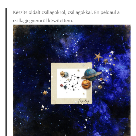
Készíts oldalt csillagokról, csillagokkal. Én például a
csillagjegyemről készítettem.