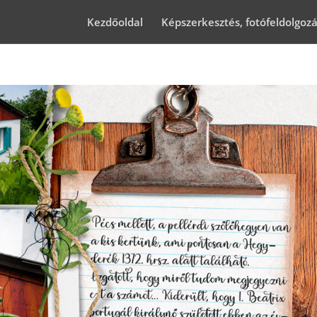
Kezdőoldal
Képszerkesztés, fotófeldolgoz