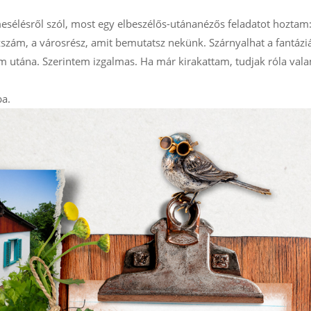
esélésről szól, most egy elbeszélős-utánanézős feladatot hozta
 házszám, a városrész, amit bemutatsz nekünk. Szárnyalhat a fantázi
m utána. Szerintem izgalmas. Ha már kirakattam, tudjak róla val
ba.