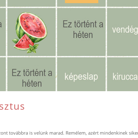
sztus
szont továbbra is velünk marad. Remélem, azért mindenkinek sike