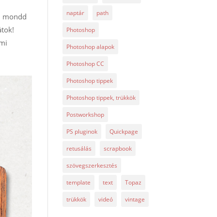
naptár
path
m: mondd
átok!
Photoshop
ami
Photoshop alapok
Photoshop CC
Photoshop tippek
Photoshop tippek, trükkök
Postworkshop
PS pluginok
Quickpage
retusálás
scrapbook
szövegszerkesztés
template
text
Topaz
trükkök
videó
vintage