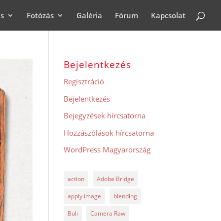
ás
Fotózás
Galéria
Fórum
Kapcsolat
Bejelentkezés
Regisztráció
Bejelentkezés
Bejegyzések hírcsatorna
Hozzászólások hírcsatorna
WordPress Magyarország
action
Adobe Bridge
apply image
blending
Buli
Camera Raw