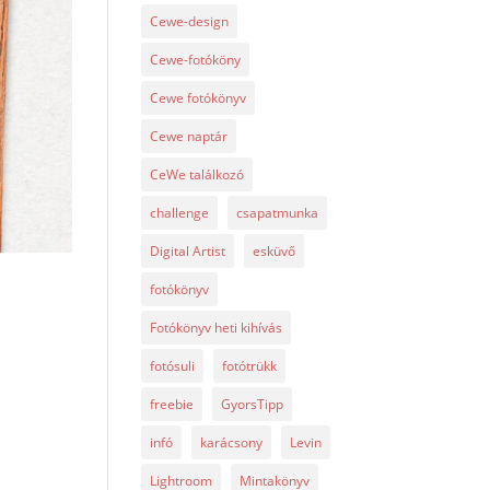
Cewe-design
Cewe-fotóköny
Cewe fotókönyv
Cewe naptár
CeWe találkozó
challenge
csapatmunka
Digital Artist
esküvő
fotókönyv
Fotókönyv heti kihívás
fotósuli
fotótrükk
freebie
GyorsTipp
infó
karácsony
Levin
Lightroom
Mintakönyv