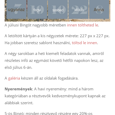
A júliusi Bingót nagyobb méretben
innen töltheted le
.
A letöltött kártyán a kis négyzetek mérete: 227 px x 227 px.
Ha jobban szeretsz sablont használni,
töltsd le innen
.
A négy sarokban a heti kiemelt feladatok vannak, amiről
részletes infó az egymást követő hétfői napokon lesz, az
első július 6-án.
A
galéria
készen áll az oldalak fogadására.
Nyeremények
: A havi nyeremény: mind a három
kategóriában a résztvevők kedvezménykupont kapnak az
alábbiak szerint.
5-ös Bingó: minden résztvevő részére egy 20%-os