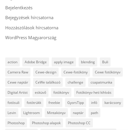
Bejelentkezés
Bejegyzések hírcsatorna
Hozzászólások hírcsatorna
WordPress Magyarország
action
Adobe Bridge
apply image
blending
Buli
Camera Raw
Cewe-design
Cewe-fotóköny
Cewe fotókönyv
Cewe naptár
CeWe találkozó
challenge
csapatmunka
Digital Artist
esküvő
fotókönyv
Fotókönyv heti kihívás
fotósuli
fotótrükk
freebie
GyorsTipp
infó
karácsony
Levin
Lightroom
Mintakönyv
naptár
path
Photoshop
Photoshop alapok
Photoshop CC