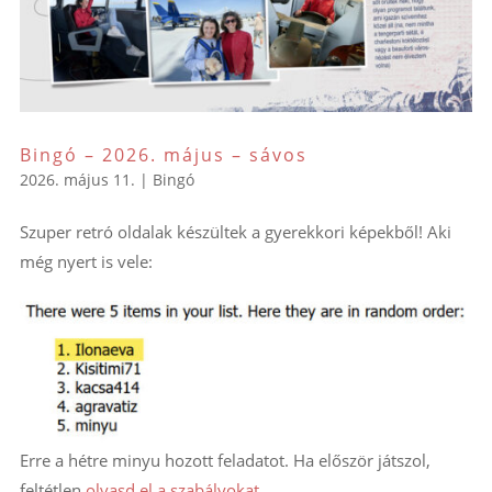
Bingó – 2026. május – sávos
2026. május 11.
|
Bingó
Szuper retró oldalak készültek a gyerekkori képekből! Aki
még nyert is vele:
Erre a hétre minyu hozott feladatot. Ha először játszol,
feltétlen
olvasd el a szabályokat
.