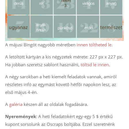
A májusi Bingót nagyobb méretben
innen töltheted le.
A letöltött kártyán a kis négyzetek mérete: 227 px x 227 px.
Ha jobban szeretsz sablont használni,
töltsd le innen.
A négy sarokban a heti kiemelt feladatok vannak, amiről
részletes infó az egymást követő hétfői napokon lesz, az
első május 4-én.
A
galéria
készen áll az oldalak fogadására.
Nyeremények
: A heti feladatokért egy-egy 5 $ értékű
kupont sorsolunk az Oscraps
boltjába. Ezzel szeretnénk