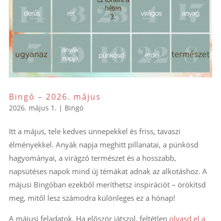
Bingó – 2026. május
2026. május 1.
|
Bingó
Itt a május, tele kedves ünnepekkel és friss, tavaszi
élményekkel. Anyák napja meghitt pillanatai, a pünkösd
hagyományai, a virágzó természet és a hosszabb,
napsütéses napok mind új témákat adnak az alkotáshoz. A
májusi Bingóban ezekből meríthetsz inspirációt – örökítsd
meg, mitől lesz számodra különleges ez a hónap!
A májusi feladatok. Ha először játszol, feltétlen
olvasd el a