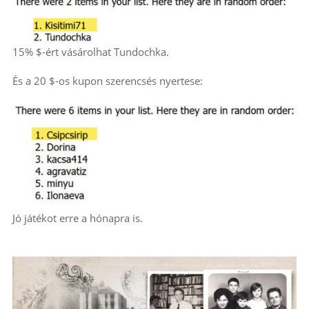
15% $-ért vásárolhat Tundochka.
És a 20 $-os kupon szerencsés nyertese:
Jó játékot erre a hónapra is.