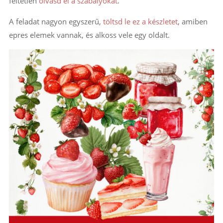
feltétlen
olvasd el a szabályokat
.
A feladat nagyon egyszerű,
töltsd le ez a készletet
, amiben
epres elemek vannak, és alkoss vele egy oldalt.