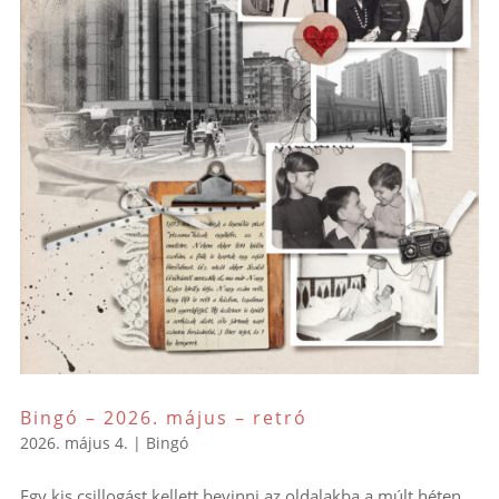
Bingó – 2026. május – retró
2026. május 4.
|
Bingó
Egy kis csillogást kellett bevinni az oldalakba a múlt héten.