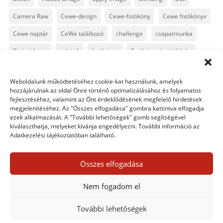
Camera Raw
Cewe-design
Cewe-fotóköny
Cewe fotókönyv
Cewe naptár
CeWe találkozó
challenge
csapatmunka
Digital Artist
esküvő
fotókönyv
Fotókönyv heti kihívás
fotósuli
fotótrükk
freebie
GyorsTipp
infó
karácsony
Weboldalunk működtetéséhez cookie-kat használunk, amelyek
Levin
Lightroom
Mintakönyv
naptár
path
hozzájárulnak az oldal Önre történő optimalizálásához és folyamatos
fejlesztéséhez, valamint az Önt érdeklődésének megfelelő hirdetések
Photoshop
Photoshop alapok
Photoshop CC
megjelenítéséhez. Az "Összes elfogadása" gombra kattintva elfogadja
ezek alkalmazását. A "További lehetőségek" gomb segítségével
Photoshop tippek
Photoshop tippek, trükkök
Postworkshop
kiválaszthatja, melyeket kívánja engedélyezni. További információ az
Adatkezelési tájékoztatóban található.
PS pluginok
Quickpage
retusálás
scrapbook
szövegszerkesztés
template
text
Topaz
trükkök
Összes elfogadása
videó
vintage
Nem fogadom el
További lehetőségek