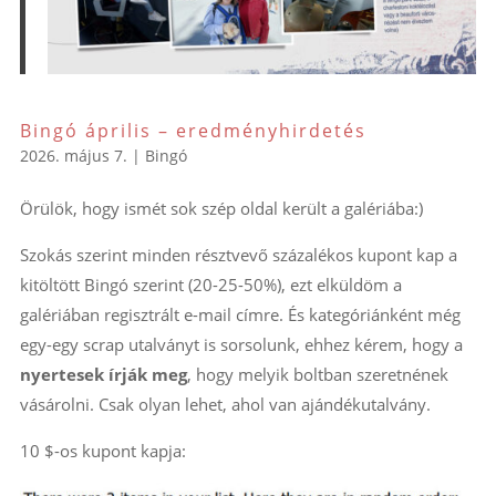
Bingó április – eredményhirdetés
2026. május 7.
|
Bingó
Örülök, hogy ismét sok szép oldal került a galériába:)
Szokás szerint minden résztvevő százalékos kupont kap a
kitöltött Bingó szerint (20-25-50%), ezt elküldöm a
galériában regisztrált e-mail címre. És kategóriánként még
egy-egy scrap utalványt is sorsolunk, ehhez kérem, hogy a
nyertesek írják meg
, hogy melyik boltban szeretnének
vásárolni. Csak olyan lehet, ahol van ajándékutalvány.
10 $-os kupont kapja: