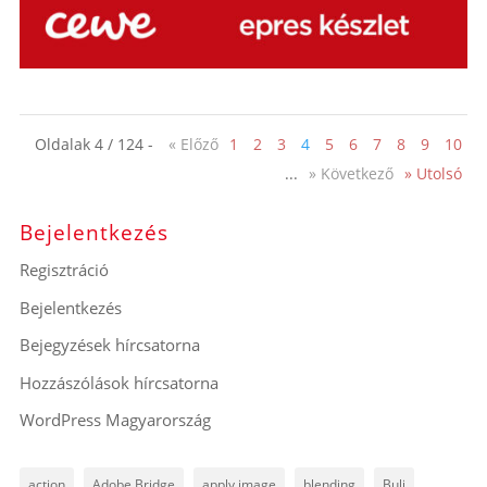
Oldalak 4 / 124 -
« Előző
1
2
3
4
5
6
7
8
9
10
...
» Következő
» Utolsó
Bejelentkezés
Regisztráció
Bejelentkezés
Bejegyzések hírcsatorna
Hozzászólások hírcsatorna
WordPress Magyarország
action
Adobe Bridge
apply image
blending
Buli