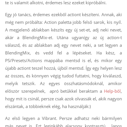
te is valamit alkotni, érdemes lesz ezeket kipróbálni.
Egy jó tanács, érdemes ezekből actiont készíteni. Annak, aki
még nem próbálta: Action paletta jobb felső sarok, kis nyíl.
A megjelenő ablakban készíts egy új set-et, adj neki nevet,
akár a BlendingMix-et. Utána ugyanígy az új action-t
válaszd, és az ablakban adj egy nevet neki, a set legyen a
BlendingMix, és vedd fel a lépéseket. Ha kész, a
PS/Presets/Actions mappába mentsd is el, és mikor egy
újabb actiont teszel hozzá, újból mentsd. Így egy helyen lesz
az összes, és könnyen végig tudod futtatni, hogy kiválaszd,
melyik tetszik. Az egyes összhatásmódoknál, amikor
először szerepelnek, apró betűkkel beraktam a
Help-ből
,
hogy mit is csinál, persze csak azok olvassák el, akik nagyon
elszántak, a többieknek elég, ha használják:)
Az első legyen a Vibrant. Persze adhatsz neki bármilyen
más nevet is. Ezt leginkább alacsony kontrasztú, lapos