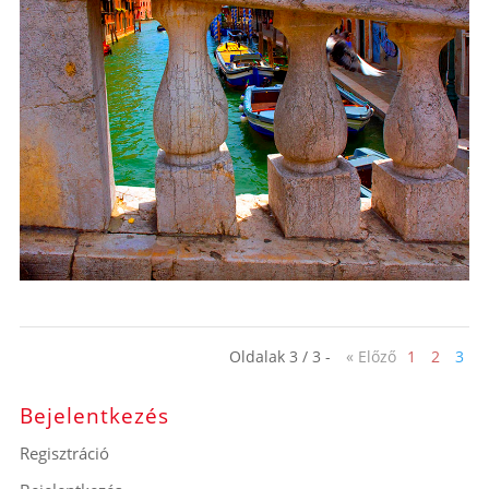
Oldalak 3 / 3 -
« Előző
1
2
3
Bejelentkezés
Regisztráció