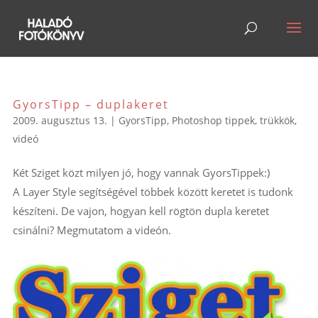
GyorsTipp – duplakeret
2009. augusztus 13.
|
GyorsTipp
,
Photoshop tippek, trükkök
,
videó
Két Sziget közt milyen jó, hogy vannak GyorsTippek:)
A Layer Style segítségével többek között keretet is tudonk
készíteni. De vajon, hogyan kell rögtön dupla keretet
csinálni? Megmutatom a videón.