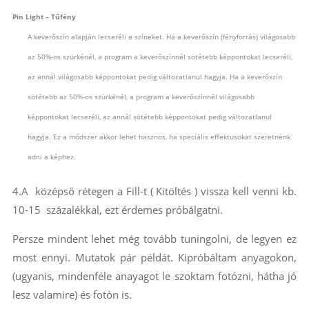
Pin Light – Tűfény
A keverőszín alapján lecseréli a színeket. Ha a keverőszín (fényforrás) világosabb
az 50%-os szürkénél, a program a keverőszínnél sötétebb képpontokat lecseréli,
az annál világosabb képpontokat pedig változatlanul hagyja. Ha a keverőszín
sötétebb az 50%-os szürkénél, a program a keverőszínnél világosabb
képpontokat lecseréli, az annál sötétebb képpontokat pedig változatlanul
hagyja. Ez a módszer akkor lehet hasznos, ha speciális effektusokat szeretnénk
adni a képhez.
4.A középső rétegen a Fill-t ( Kitöltés ) vissza kell venni kb.
10-15 százalékkal, ezt érdemes próbálgatni.
Persze mindent lehet még tovább tuningolni, de legyen ez
most ennyi. Mutatok pár példát. Kipróbáltam anyagokon,
(ugyanis, mindenféle anayagot le szoktam fotózni, hátha jó
lesz valamire) és fotón is.