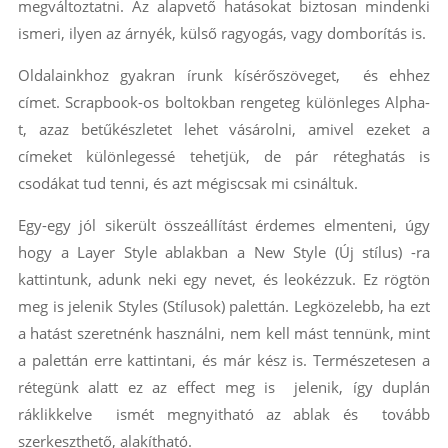
megváltoztatni. Az alapvető hatásokat biztosan mindenki
ismeri, ilyen az árnyék, külső ragyogás, vagy domborítás is.
Oldalainkhoz gyakran írunk kísérőszöveget, és ehhez
címet. Scrapbook-os boltokban rengeteg különleges Alpha-
t, azaz betűkészletet lehet vásárolni, amivel ezeket a
címeket különlegessé tehetjük, de pár réteghatás is
csodákat tud tenni, és azt mégiscsak mi csináltuk.
Egy-egy jól sikerült összeállítást érdemes elmenteni, úgy
hogy a Layer Style ablakban a New Style (Új stílus) -ra
kattintunk, adunk neki egy nevet, és leokézzuk. Ez rögtön
meg is jelenik Styles (Stílusok) palettán. Legközelebb, ha ezt
a hatást szeretnénk használni, nem kell mást tennünk, mint
a palettán erre kattintani, és már kész is. Természetesen a
rétegünk alatt ez az effect meg is jelenik, így duplán
ráklikkelve ismét megnyitható az ablak és tovább
szerkeszthető, alakítható.