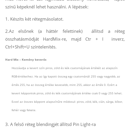
színű képeknél lehet használni. A lépések:
1. Készíts két rétegmásolatot.
2.Az elsőnek (a háttér felettinek) állítsd a réteg
összhatásmódját HardMix-re, majd Ctr + I inverz,
Ctrl+Shift+U színtelenítés.
Hard Mix – Kemény keverés
Hozzáadja a kevert szín piros, zöld és kék csatornájának értékét az alapszín
RGB-értékeihez. Ha az így kapott összeg egy csatornánál 255 vagy nagyobb, az
érték 255, ha az összeg értéke kevesebb, mint 255, akkor az érték 0. Ezért a
kevert képpontok piros, zöld és kék csatornájának értéke csak 0 vagy 255 lehet.
Ezzel az összes képpont alapszínűre módosul: piros, zöld, kék, cián, sárga, bíbor,
fehér vagy fekete.
3. A felső réteg blendingjét állítsd Pin Light-ra