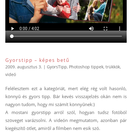
Gyorstipp – képes betű
2009. augusztus 3.
|
GyorsTipp
,
Photoshop tippek, trükkök
,
videó
Felélesztem ezt a kategóriát, mert elég rég volt hasonló,
könnyű és gyors tipp. Bár kevés visszajelzés okán nem is
nagyon tudom, hogy mi számít könnyűnek:)
A mostani gyorstipp arról szól, hogyan tudsz fotóból
szöveget varázsolni. A videón megmutatom, azonban pár
kiegészítő ötlet, amiről a filmben nem esik szó.