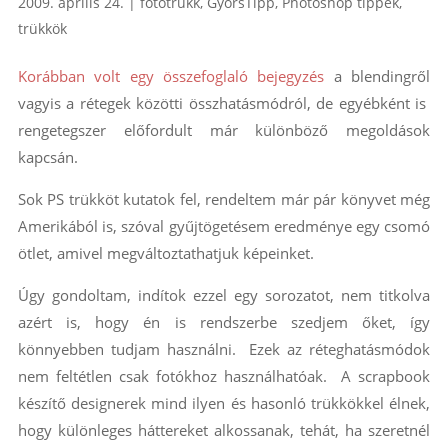
2009. április 24.
|
fotótrükk
,
GyorsTipp
,
Photoshop tippek,
trükkök
Korábban volt egy összefoglaló bejegyzés
a blendingről
vagyis a rétegek közötti összhatásmódról, de egyébként is
rengetegszer előfordult már különböző megoldások
kapcsán.
Sok PS trükköt kutatok fel, rendeltem már pár könyvet még
Amerikából is, szóval gyűjtögetésem eredménye egy csomó
ötlet, amivel megváltoztathatjuk képeinket.
Úgy gondoltam, indítok ezzel egy sorozatot, nem titkolva
azért is, hogy én is rendszerbe szedjem őket, így
könnyebben tudjam használni. Ezek az réteghatásmódok
nem feltétlen csak fotókhoz használhatóak. A scrapbook
készítő designerek mind ilyen és hasonló trükkökkel élnek,
hogy különleges háttereket alkossanak, tehát, ha szeretnél