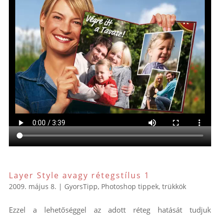
Layer Style avagy rétegstílus 1
2009. május 8.
|
GyorsTipp
,
Photoshop tippek, trükkök
Ezzel a lehetőséggel az adott réteg hatását tudjuk