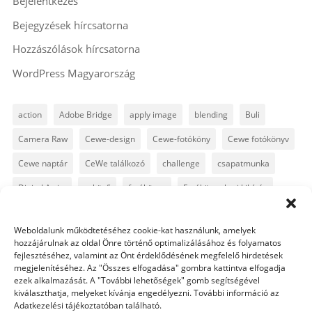
Bejelentkezés
Bejegyzések hírcsatorna
Hozzászólások hírcsatorna
WordPress Magyarország
action
Adobe Bridge
apply image
blending
Buli
Camera Raw
Cewe-design
Cewe-fotóköny
Cewe fotókönyv
Cewe naptár
CeWe találkozó
challenge
csapatmunka
Digital Artist
esküvő
fotókönyv
Fotókönyv heti kihívás
fotósuli
fotótrükk
freebie
GyorsTipp
infó
karácsony
Weboldalunk működtetéséhez cookie-kat használunk, amelyek
Levin
Lightroom
Mintakönyv
naptár
path
hozzájárulnak az oldal Önre történő optimalizálásához és folyamatos
fejlesztéséhez, valamint az Önt érdeklődésének megfelelő hirdetések
Photoshop
Photoshop alapok
Photoshop CC
megjelenítéséhez. Az "Összes elfogadása" gombra kattintva elfogadja
ezek alkalmazását. A "További lehetőségek" gomb segítségével
Photoshop tippek
Photoshop tippek, trükkök
Postworkshop
kiválaszthatja, melyeket kívánja engedélyezni. További információ az
Adatkezelési tájékoztatóban található.
PS pluginok
Quickpage
retusálás
scrapbook