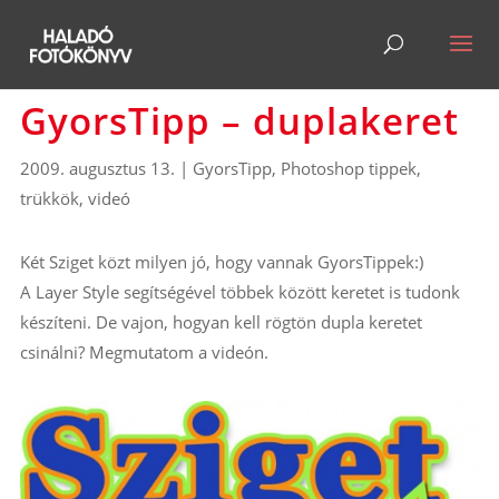
GyorsTipp – duplakeret
2009. augusztus 13.
|
GyorsTipp
,
Photoshop tippek,
trükkök
,
videó
Két Sziget közt milyen jó, hogy vannak GyorsTippek:)
A Layer Style segítségével többek között keretet is tudonk
készíteni. De vajon, hogyan kell rögtön dupla keretet
csinálni? Megmutatom a videón.