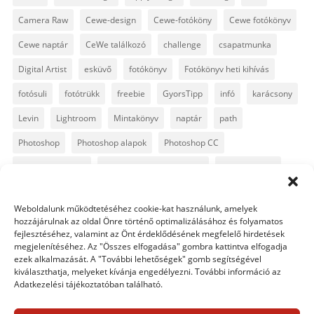
Camera Raw
Cewe-design
Cewe-fotóköny
Cewe fotókönyv
Cewe naptár
CeWe találkozó
challenge
csapatmunka
Digital Artist
esküvő
fotókönyv
Fotókönyv heti kihívás
fotósuli
fotótrükk
freebie
GyorsTipp
infó
karácsony
Levin
Lightroom
Mintakönyv
naptár
path
Photoshop
Photoshop alapok
Photoshop CC
Photoshop tippek
Photoshop tippek, trükkök
Postworkshop
PS pluginok
Quickpage
retusálás
scrapbook
Weboldalunk működtetéséhez cookie-kat használunk, amelyek
szövegszerkesztés
template
text
Topaz
trükkök
hozzájárulnak az oldal Önre történő optimalizálásához és folyamatos
fejlesztéséhez, valamint az Önt érdeklődésének megfelelő hirdetések
videó
vintage
megjelenítéséhez. Az "Összes elfogadása" gombra kattintva elfogadja
ezek alkalmazását. A "További lehetőségek" gomb segítségével
kiválaszthatja, melyeket kívánja engedélyezni. További információ az
Adatkezelési tájékoztatóban található.
0 hozzászólás