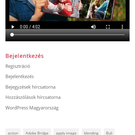
Bejelentkezés
Regisztráció
Bejelentkezés
Bejegyzések hírcsatorna
Hozzászólások hírcsatorna
WordPress Magyarország
action
Adobe Bridge
apply image
blending
Buli