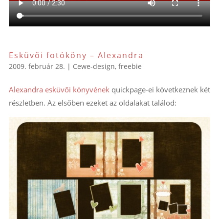
Esküvői fotóköny – Alexandra
2009. február 28.
|
Cewe-design
,
freebie
Alexandra esküvői könyvének
quickpage-ei következnek két
részletben. Az elsőben ezeket az oldalakat találod: