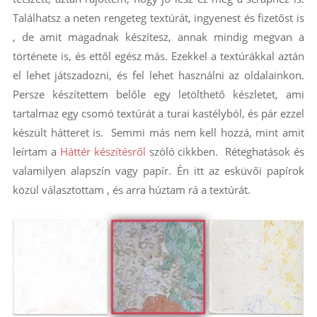
Találhatsz a neten rengeteg textúrát, ingyenest és fizetőst is
, de amit magadnak készítesz, annak mindig megvan a
története is, és ettől egész más. Ezekkel a textúrákkal aztán
el lehet játszadozni, és fel lehet használni az oldalainkon.
Persze készítettem belőle egy letölthető készletet, ami
tartalmaz egy csomó textúrát a turai kastélyból, és pár ezzel
készült hátteret is. Semmi más nem kell hozzá, mint amit
leírtam a
Háttér készítésről
szóló cikkben. Réteghatások és
valamilyen alapszín vagy papír. Én itt az esküvői papírok
közül választottam , és arra húztam rá a textúrát.