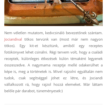
Nem véletlen mutatom, kedvcsináló bevezetőnek szántam.
Jociandival
titkos tervünk van (most már nem nagyon
titkos). Egy kit-et készítünk, amiből egy receptes
fotókönyvet lehet csinálni. Régi tervem volt, hogy a családi
receptek, különleges étkezések külön témaként legyenek
összeszedve. A nagymama receptje mellé odakerülhet a
képe is, meg a történetek is. Mivel rajzolni egyáltalán nem
tudok, csak segítséggel jöhet ez létre, és Jociandi
vállalkozott rá, hogy rajzol hozzá elemeket. Már láttam
belőle pár darabot, tüneményesek:)