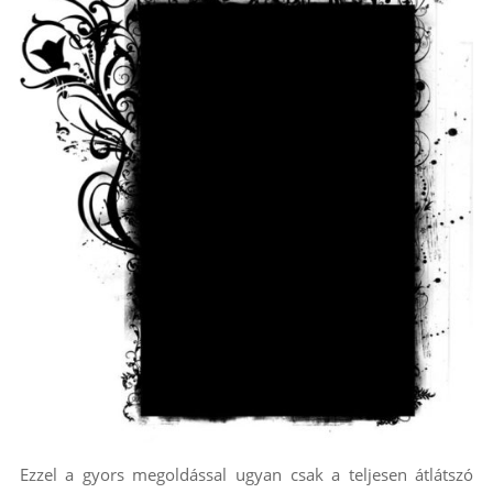
Ezzel a gyors megoldással ugyan csak a teljesen átlátszó