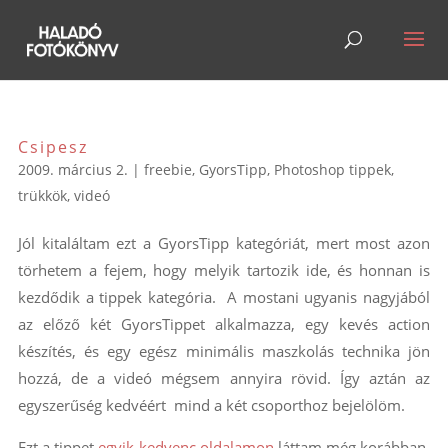
Csipesz
2009. március 2.
|
freebie
,
GyorsTipp
,
Photoshop tippek,
trükkök
,
videó
Jól kitaláltam ezt a GyorsTipp kategóriát, mert most azon
törhetem a fejem, hogy melyik tartozik ide, és honnan is
kezdődik a tippek kategória. A mostani ugyanis nagyjából
az előző két GyorsTippet alkalmazza, egy kevés action
készítés, és egy egész minimális maszkolás technika jön
hozzá, de a videó mégsem annyira rövid. Így aztán az
egyszerűség kedvéért mind a két csoporthoz bejelölöm.
Ezt a tippet
egyik kedvenc oldalamon
láttam még korábban,