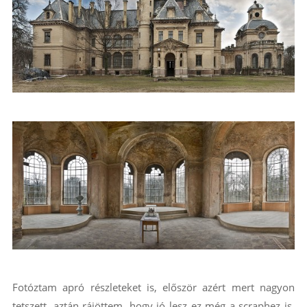
Fotóztam apró részleteket is, először azért mert nagyon
tetszett, aztán rájöttem, hogy jó lesz ez még a scraphez is.