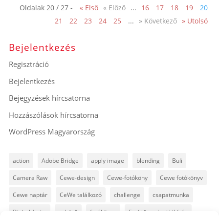
Oldalak 20 / 27 -
« Első
« Előző
...
16
17
18
19
20
21
22
23
24
25
...
» Következő
» Utolsó
Bejelentkezés
Regisztráció
Bejelentkezés
Bejegyzések hírcsatorna
Hozzászólások hírcsatorna
WordPress Magyarország
action
Adobe Bridge
apply image
blending
Buli
Camera Raw
Cewe-design
Cewe-fotóköny
Cewe fotókönyv
Cewe naptár
CeWe találkozó
challenge
csapatmunka
Digital Artist
esküvő
fotókönyv
Fotókönyv heti kihívás