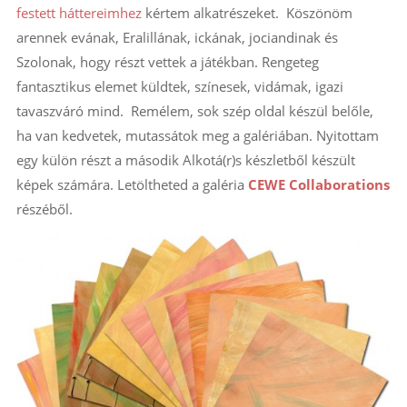
festett háttereimhez
kértem alkatrészeket. Köszönöm
arennek evának, Eralillának, ickának, jociandinak és
Szolonak, hogy részt vettek a játékban. Rengeteg
fantasztikus elemet küldtek, színesek, vidámak, igazi
tavaszváró mind. Remélem, sok szép oldal készül belőle,
ha van kedvetek, mutassátok meg a galériában. Nyitottam
egy külön részt a második Alkotá(r)s készletből készült
képek számára. Letöltheted a galéria
CEWE Collaborations
részéből.