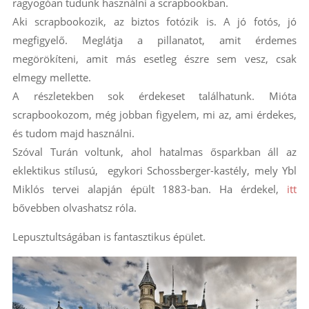
ragyogóan tudunk használni a scrapbookban.
Aki scrapbookozik, az biztos fotózik is. A jó fotós, jó
megfigyelő. Meglátja a pillanatot, amit érdemes
megörökíteni, amit más esetleg észre sem vesz, csak
elmegy mellette.
A részletekben sok érdekeset találhatunk. Mióta
scrapbookozom, még jobban figyelem, mi az, ami érdekes,
és tudom majd használni.
Szóval Turán voltunk, ahol hatalmas ősparkban áll az
eklektikus stílusú, egykori Schossberger-kastély, mely Ybl
Miklós tervei alapján épült 1883-ban. Ha érdekel,
itt
bővebben olvashatsz róla.
Lepusztultságában is fantasztikus épület.