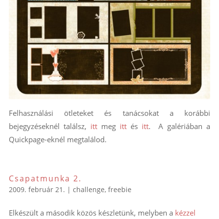
Felhasználási ötleteket és tanácsokat a korábbi
bejegyzéseknél találsz,
itt
meg
itt
és
itt
. A galériában a
Quickpage-eknél megtalálod.
Csapatmunka 2.
2009. február 21.
|
challenge
,
freebie
Elkészült a második közös készletünk, melyben a
kézzel