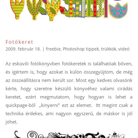
Fotókeret
2009. február 18.
|
freebie
,
Photoshop tippek, trükkök
,
videó
Az esküvői fotókönyvben fotókeretek is találhatóak bőven,
és ígértem is, hogy azokat is külön összegyűjtöm, de még
az összeállításra nem került sor. Most egy kedves olvasónk
kérte, hogy szeretne készülő könyvéhez valami cirádás
keretet, ezért megmutatom, hogy hogyan is lehet a
quickpage-ből „kinyerni” ezt az elemet. Itt megint csak a
technika érdekes, ami nagyon egyszerű, de máskor is jól
jöhet.