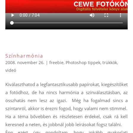
Színharmónia
2008. november 26.
|
freebie
,
Photoshop tippek, trükkök
,
videó
Kiválaszthatod a legfantasztikusabb papírokat, kiegészítőket
a fotódhoz, de ha nincs harmónia a színválasztásban, az
összhatás nem lesz az igazi. Még ha fogalmad sincs a
színtanról, akkor is érezni fogod, hogy valami nem stimmel.
Ha a téma bővebben és részletesen érdekel, csak rá kell
keresned a neten, és jobbnál jobb leírásokat fogsz találni.
Épp ezért úgy gondoltam, hogy inkább gyakorlati