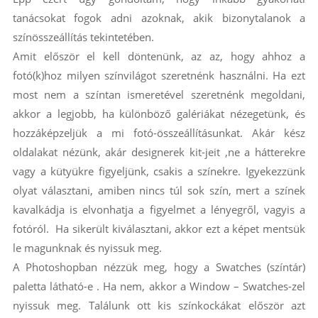
tanácsokat fogok adni azoknak, akik bizonytalanok a
színösszeállítás tekintetében.
Amit először el kell döntenünk, az az, hogy ahhoz a
fotó(k)hoz milyen színvilágot szeretnénk használni. Ha ezt
most nem a színtan ismeretével szeretnénk megoldani,
akkor a legjobb, ha különböző galériákat nézegetünk, és
hozzáképzeljük a mi fotó-összeállításunkat. Akár kész
oldalakat nézünk, akár designerek kit-jeit ,ne a hátterekre
vagy a kütyükre figyeljünk, csakis a színekre. Igyekezzünk
olyat választani, amiben nincs túl sok szín, mert a színek
kavalkádja is elvonhatja a figyelmet a lényegről, vagyis a
fotóról. Ha sikerült kiválasztani, akkor ezt a képet mentsük
le magunknak és nyissuk meg.
A Photoshopban nézzük meg, hogy a Swatches (színtár)
paletta látható-e . Ha nem, akkor a Window – Swatches-zel
nyissuk meg. Találunk ott kis színkockákat először azt