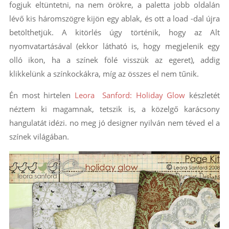
fogjuk eltüntetni, na nem örökre, a paletta jobb oldalán
lévő kis háromszögre kijön egy ablak, és ott a load -dal újra
betölthetjük. A kitörlés úgy történik, hogy az Alt
nyomvatartásával (ekkor látható is, hogy megjelenik egy
olló ikon, ha a színek fölé visszük az egeret), addig
klikkelünk a színkockákra, míg az összes el nem tűnik.
Én most hirtelen
Leora Sanford: Holiday Glow
készletét
néztem ki magamnak, tetszik is, a közelgő karácsony
hangulatát idézi. no meg jó designer nyilván nem téved el a
színek világában.