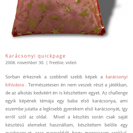
Karácsonyi quickpage
2008. november 30.
|
freebie
,
videó
Sorban érkeznek a szebbnél szebb képek a
karácsonyi
kihívásra
. Természetesen én nem veszek részt a játékban,
de az alkotás kedvéért én is készítettem egyet. Az challenge
egyik képének témája egy baba első karácsonya, ami
eszembe jutatta a legkisebb gyerekem első karácsonyát, így
erről szól az oldal. Mivel a készítés során csak saját
készítésű elemeket használtam, készítettem belőle egy
quickpage-et, azaz gyorsoldalt, hogy megosszam azokkal,