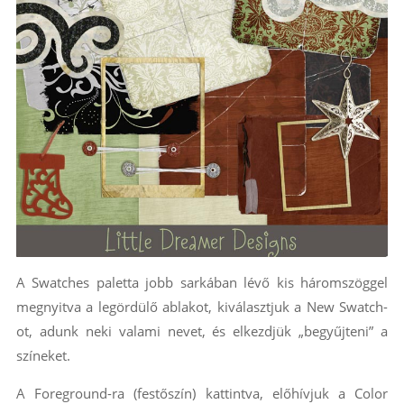
A Swatches paletta jobb sarkában lévő kis háromszöggel
megnyitva a legördülő ablakot, kiválasztjuk a New Swatch-
ot, adunk neki valami nevet, és elkezdjük „begyűjteni” a
színeket.
A Foreground-ra (festőszín) kattintva, előhívjuk a Color