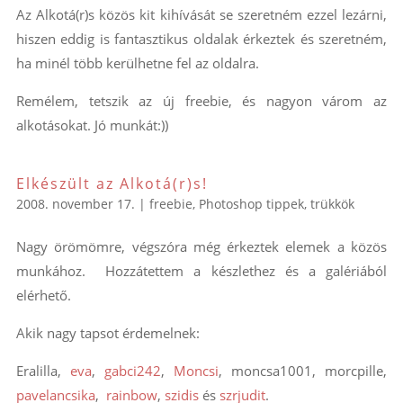
Az Alkotá(r)s közös kit kihívását se szeretném ezzel lezárni,
hiszen eddig is fantasztikus oldalak érkeztek és szeretném,
ha minél több kerülhetne fel az oldalra.
Remélem, tetszik az új freebie, és nagyon várom az
alkotásokat. Jó munkát:))
Elkészült az Alkotá(r)s!
2008. november 17.
|
freebie
,
Photoshop tippek, trükkök
Nagy örömömre, végszóra még érkeztek elemek a közös
munkához. Hozzátettem a készlethez és a galériából
elérhető.
Akik nagy tapsot érdemelnek:
Eralilla,
eva
,
gabci242
,
Moncsi
, moncsa1001, morcpille,
pavelancsika
,
rainbow
,
szidis
és
szrjudit
.