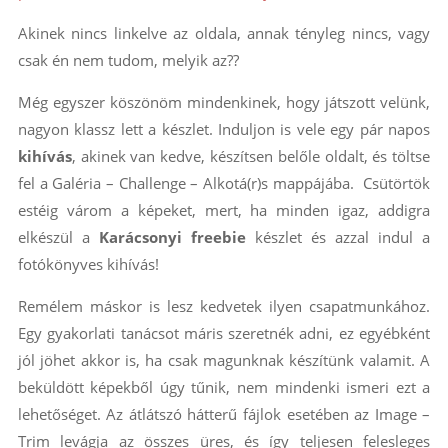
Akinek nincs linkelve az oldala, annak tényleg nincs, vagy
csak én nem tudom, melyik az??
Még egyszer köszönöm mindenkinek, hogy játszott velünk,
nagyon klassz lett a készlet. Induljon is vele egy pár napos
kihívás
, akinek van kedve, készítsen belőle oldalt, és töltse
fel a Galéria – Challenge – Alkotá(r)s mappájába. Csütörtök
estéig várom a képeket, mert, ha minden igaz, addigra
elkészül a
Karácsonyi freebie
készlet és azzal indul a
fotókönyves kihívás!
Remélem máskor is lesz kedvetek ilyen csapatmunkához.
Egy gyakorlati tanácsot máris szeretnék adni, ez egyébként
jól jöhet akkor is, ha csak magunknak készítünk valamit. A
beküldött képekből úgy tűnik, nem mindenki ismeri ezt a
lehetőséget. Az átlátszó hátterű fájlok esetében az Image –
Trim levágja az összes üres, és így teljesen felesleges