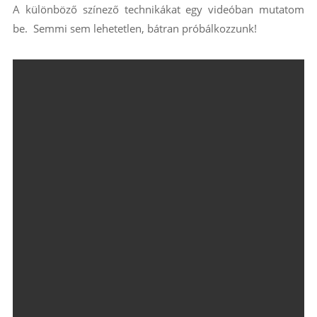
A különböző színező technikákat egy videóban mutatom
be. Semmi sem lehetetlen, bátran próbálkozzunk!