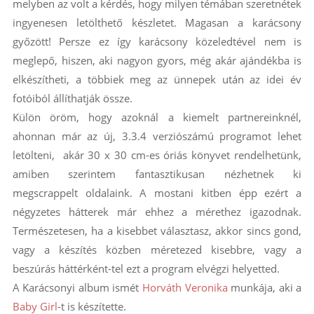
melyben az volt a kérdés, hogy milyen témában szeretnétek
ingyenesen letölthető készletet. Magasan a karácsony
győzött! Persze ez így karácsony közeledtével nem is
meglepő, hiszen, aki nagyon gyors, még akár ajándékba is
elkészítheti, a többiek meg az ünnepek után az idei év
fotóiból állíthatják össze.
Külön öröm, hogy azoknál a kiemelt partnereinknél,
ahonnan már az új, 3.3.4 verziószámú programot lehet
letölteni, akár 30 x 30 cm-es óriás könyvet rendelhetünk,
amiben szerintem fantasztikusan nézhetnek ki
megscrappelt oldalaink. A mostani kitben épp ezért a
négyzetes hátterek már ehhez a mérethez igazodnak.
Természetesen, ha a kisebbet választasz, akkor sincs gond,
vagy a készítés közben méretezed kisebbre, vagy a
beszúrás háttérként-tel ezt a program elvégzi helyetted.
A Karácsonyi album ismét
Horváth Veronika
munkája, aki a
Baby Girl
-t is készítette.