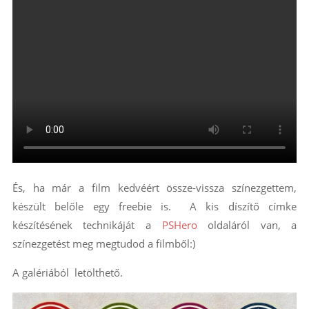
És, ha már a film kedvéért össze-vissza színezgettem,
készült belőle egy freebie is. A kis díszítő címke
készítésének technikáját a
PSHero
oldaláról van, a
színezgetést meg megtudod a filmből:)
A galériából letölthető.