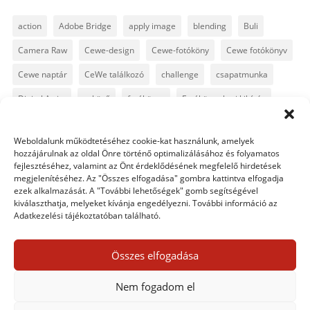
action
Adobe Bridge
apply image
blending
Buli
Camera Raw
Cewe-design
Cewe-fotóköny
Cewe fotókönyv
Cewe naptár
CeWe találkozó
challenge
csapatmunka
Digital Artist
esküvő
fotókönyv
Fotókönyv heti kihívás
fotósuli
fotótrükk
freebie
GyorsTipp
infó
karácsony
Weboldalunk működtetéséhez cookie-kat használunk, amelyek
Levin
Lightroom
Mintakönyv
naptár
path
hozzájárulnak az oldal Önre történő optimalizálásához és folyamatos
fejlesztéséhez, valamint az Önt érdeklődésének megfelelő hirdetések
Photoshop
Photoshop alapok
Photoshop CC
megjelenítéséhez. Az "Összes elfogadása" gombra kattintva elfogadja
ezek alkalmazását. A "További lehetőségek" gomb segítségével
Photoshop tippek
Photoshop tippek, trükkök
Postworkshop
kiválaszthatja, melyeket kívánja engedélyezni. További információ az
Adatkezelési tájékoztatóban található.
PS pluginok
Quickpage
retusálás
scrapbook
szövegszerkesztés
template
text
Topaz
trükkök
Összes elfogadása
videó
vintage
Nem fogadom el