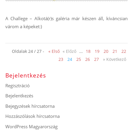
A Challege – Alkotá(r)s galéria már készen áll, kíváncsian
várom a képeket:)
Oldalak 24 / 27 -
« Első
« Előző
...
18
19
20
21
22
23
24
25
26
27
» Következő
Bejelentkezés
Regisztráció
Bejelentkezés
Bejegyzések hírcsatorna
Hozzászólások hírcsatorna
WordPress Magyarország