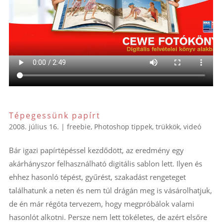
Tépegessünk papírt
2008. július 16.
|
freebie
,
Photoshop tippek, trükkök
,
videó
Bár igazi papírtépéssel kezdődött, az eredmény egy
akárhányszor felhasználható digitális sablon lett. Ilyen és
ehhez hasonló tépést, gyűrést, szakadást rengeteget
találhatunk a neten és nem túl drágán meg is vásárolhatjuk,
de én már régóta tervezem, hogy megpróbálok valami
hasonlót alkotni. Persze nem lett tökéletes, de azért elsőre