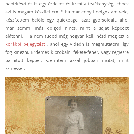
papírkészítés is egy érdekes és kreatív tevékenység, ehhez
azt is magam készítettem. S ha már ennyit dolgoztam vele,
készítettem belőle egy quickpage, azaz gyorsoldalt, ahol
már semmi más dolgod nincs, mint a saját képedet
alátenni. Ha nem tudod még hogyan kell, nézd meg ezt a
korábbi bejegyzést
, ahol egy videón is megmutatom. Így
fog kinézni. Érdemes kipróbálni fekete-fehér, vagy régiesre
barnított képpel, szerintem azzal jobban mutat, mint
színessel.