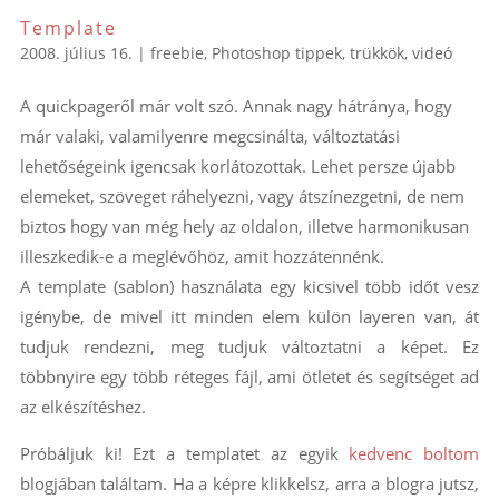
Template
2008. július 16.
|
freebie
,
Photoshop tippek, trükkök
,
videó
A quickpageről már volt szó. Annak nagy hátránya, hogy
már valaki, valamilyenre megcsinálta, változtatási
lehetőségeink igencsak korlátozottak. Lehet persze újabb
elemeket, szöveget ráhelyezni, vagy átszínezgetni, de nem
biztos hogy van még hely az oldalon, illetve harmonikusan
illeszkedik-e a meglévőhöz, amit hozzátennénk.
A template (sablon) használata egy kicsivel több időt vesz
igénybe, de mivel itt minden elem külön layeren van, át
tudjuk rendezni, meg tudjuk változtatni a képet. Ez
többnyire egy több réteges fájl, ami ötletet és segítséget ad
az elkészítéshez.
Próbáljuk ki! Ezt a templatet az egyik
kedvenc boltom
blogjában találtam. Ha a képre klikkelsz, arra a blogra jutsz,