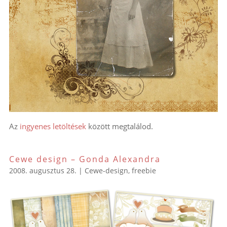
Az
ingyenes letöltések
között megtalálod.
Cewe design – Gonda Alexandra
2008. augusztus 28.
|
Cewe-design
,
freebie