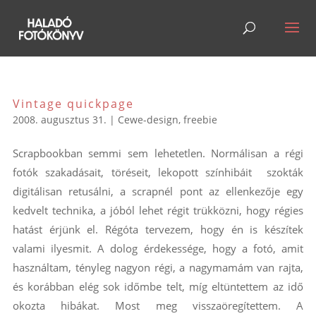
Vintage quickpage
2008. augusztus 31.
|
Cewe-design
,
freebie
Scrapbookban semmi sem lehetetlen. Normálisan a régi
fotók szakadásait, töréseit, lekopott színhibáit szokták
digitálisan retusálni, a scrapnél pont az ellenkezője egy
kedvelt technika, a jóból lehet régit trükközni, hogy régies
hatást érjünk el. Régóta tervezem, hogy én is készítek
valami ilyesmit. A dolog érdekessége, hogy a fotó, amit
használtam, tényleg nagyon régi, a nagymamám van rajta,
és korábban elég sok időmbe telt, míg eltüntettem az idő
okozta hibákat. Most meg visszaöregítettem. A