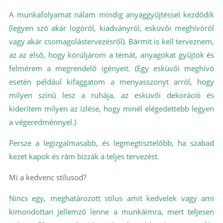
A munkafolyamat nálam mindig anyaggyűjtéssel kezdődik
(legyen szó akár logóról, kiadványról, esküvői meghívóról
vagy akár csomagolástervezésről). Bármit is kell terveznem,
az az első, hogy körüljárom a témát, anyagokat gyűjtök és
felmérem a megrendelő igényeit. (Egy esküvői meghívó
esetén például kifaggatom a menyasszonyt arról, hogy
milyen színű lesz a ruhája, az esküvői dekoráció és
kiderítem milyen az ízlése, hogy minél elégedettebb legyen
a végeredménnyel.)
Persze a legizgalmasabb, és legmegtisztelőbb, ha szabad
kezet kapok és rám bízzák a teljes tervezést.
Mi a kedvenc stílusod?
Nincs egy, meghatározott stílus amit kedvelek vagy ami
kimondottan jellemző lenne a munkáimra, mert teljesen