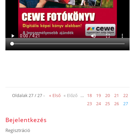
Oldalak 27 / 27 -
« Első
« Előző
...
18
19
20
21
22
23
24
25
26
27
Bejelentkezés
Regisztráció