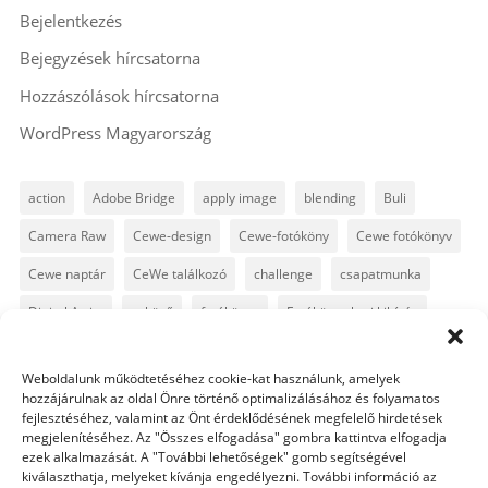
Bejelentkezés
Bejegyzések hírcsatorna
Hozzászólások hírcsatorna
WordPress Magyarország
action
Adobe Bridge
apply image
blending
Buli
Camera Raw
Cewe-design
Cewe-fotóköny
Cewe fotókönyv
Cewe naptár
CeWe találkozó
challenge
csapatmunka
Digital Artist
esküvő
fotókönyv
Fotókönyv heti kihívás
fotósuli
fotótrükk
freebie
GyorsTipp
infó
karácsony
Weboldalunk működtetéséhez cookie-kat használunk, amelyek
Levin
Lightroom
Mintakönyv
naptár
path
hozzájárulnak az oldal Önre történő optimalizálásához és folyamatos
fejlesztéséhez, valamint az Önt érdeklődésének megfelelő hirdetések
Photoshop
Photoshop alapok
Photoshop CC
megjelenítéséhez. Az "Összes elfogadása" gombra kattintva elfogadja
ezek alkalmazását. A "További lehetőségek" gomb segítségével
Photoshop tippek
Photoshop tippek, trükkök
Postworkshop
kiválaszthatja, melyeket kívánja engedélyezni. További információ az