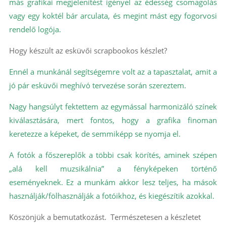
más grafikai megjelenítést igényel az édesség csomagolás
vagy egy koktél bár arculata, és megint mást egy fogorvosi
rendelő logója.
Hogy készült az esküvői scrapbookos készlet?
Ennél a munkánál segítségemre volt az a tapasztalat, amit a
jó pár esküvői meghívó tervezése során szereztem.
Nagy hangsúlyt fektettem az egymással harmonizáló színek
kiválasztására, mert fontos, hogy a grafika finoman
keretezze a képeket, de semmiképp se nyomja el.
A fotók a főszereplők a többi csak körítés, aminek szépen
„alá kell muzsikálnia” a fényképeken történő
eseményeknek. Ez a munkám akkor lesz teljes, ha mások
használják/fölhasználják a fotóikhoz, és kiegészítik azokkal.
Köszönjük a bemutatkozást. Természetesen a készletet