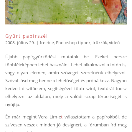
Gyűrt papírszél
2008. július 29.
|
freebie
,
Photoshop tippek, trükkök
,
videó
Újabb papírgyűrködést mutatok be. Ezeket persze
többféleképpen lehet használni. Lehet alkalmazni a fotón is,
vagy olyan elemen, amin szöveget szeretnénk elhelyezni.
Szóval lásd meg benne a lehetőséget és próbálkozz. Nagyon
kedvelt díszítőelem, segítségével több színt, textúrát tudsz
elhelyezni az oldalon, mely a valódi scrap térbeliségét is
nyújtja.
Én már megint Vera Lim-e
t
választottam a papírokból, de
szívesen veszek minden jó designert, a fórumban írd meg