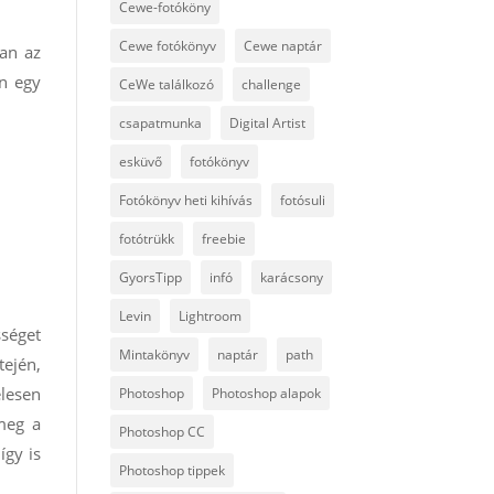
Cewe-fotóköny
Cewe fotókönyv
Cewe naptár
an az
án egy
CeWe találkozó
challenge
csapatmunka
Digital Artist
esküvő
fotókönyv
Fotókönyv heti kihívás
fotósuli
fotótrükk
freebie
GyorsTipp
infó
karácsony
Levin
Lightroom
séget
Mintakönyv
naptár
path
tején,
élesen
Photoshop
Photoshop alapok
 meg a
Photoshop CC
így is
Photoshop tippek