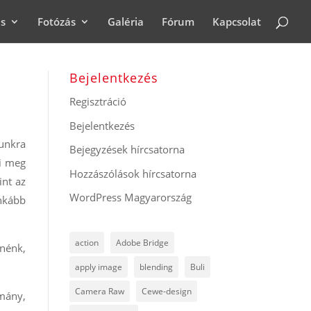
ás
Fotózás
Galéria
Fórum
Kapcsolat
Bejelentkezés
Regisztráció
Bejelentkezés
unkra
Bejegyzések hírcsatorna
mi meg
Hozzászólások hírcsatorna
int az
WordPress Magyarország
inkább
action
Adobe Bridge
tnénk,
apply image
blending
Buli
Camera Raw
Cewe-design
omány,