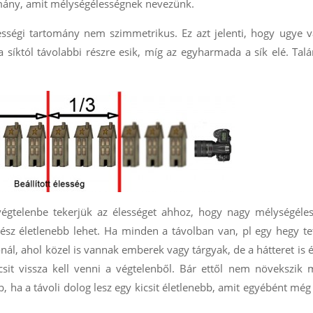
omány, amit mélységélességnek nevezünk.
sségi tartomány nem szimmetrikus. Ez azt jelenti, hogy ugye v
 síktól távolabbi részre esik, míg az egyharmada a sík elé. Tal
végtelenbe tekerjük az élességet ahhoz, hogy nagy mélységéles
ész életlenebb lehet. Ha minden a távolban van, pl egy hegy te
ál, ahol közel is vannak emberek vagy tárgyak, de a hátteret is 
kicsit vissza kell venni a végtelenből. Bár ettől nem növekszik
 ha a távoli dolog lesz egy kicsit életlenebb, amit egyébént még 