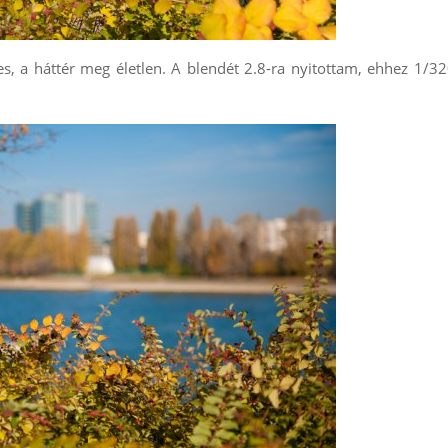
es, a háttér meg életlen. A blendét 2.8-ra nyitottam, ehhez 1/3