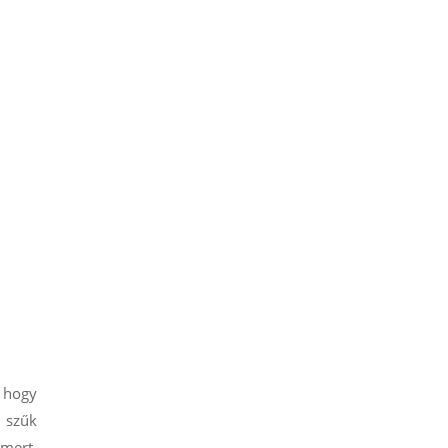
, hogy
a szűk
smert,