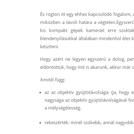
És rögtön itt egy ehhez kapcsolódó fogalom, a 
miközben a távoli határa a végtelen.Egyszer
kis kompakt gépek kameráit erre szokták 
blendenyílásokkal általában mindenhol éles 
készíteni.
Hogy azért ne legyen egyszerű a dolog, per
eldöntöttük, hogy mit is akarunk, akkor már cs
Amitől függ:
az az objektív gyújtótávolsága: (ja, hog
nagysága az objektív gyújtótávolságával fo
a mélységélesség.
rekeszérték: minél szűkebb, annál nagyobb