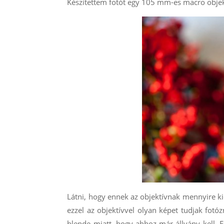
Készítettem fotót egy 105 mm-es macro objekt
Látni, hogy ennek az objektívnak mennyire ki
ezzel az objektívvel olyan képet tudjak fotóz
blende miatt, hogy ahhoz már állvány kell. 