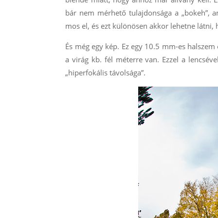
bár nem mérhető tulajdonsága a „bokeh”, ami
mos el, és ezt különösen akkor lehetne látni,
És még egy kép. Ez egy 10.5 mm-es halszem o
a virág kb. fél méterre van. Ezzel a lencsév
„hiperfokális távolsága”.