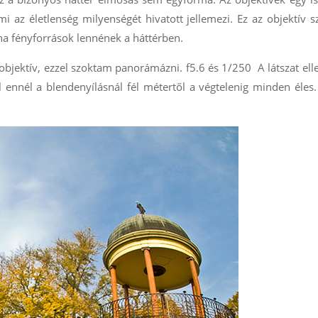
 az életlenség milyenségét hivatott jellemezi. Ez az objektív 
 ha fényforrások lennének a háttérben.
bjektív, ezzel szoktam panorámázni. f5.6 és 1/250 A látszat ell
el ennél a blendenyílásnál fél métertől a végtelenig minden éles