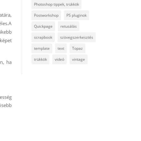
Photoshop tippek, trükkök
atára,
Postworkshop
PS pluginok
éles.A
Quickpage
retusálás
űkebb
scrapbook
szövegszerkesztés
 képet
template
text
Topaz
trükkök
videó
vintage
n, ha
esség
kisebb