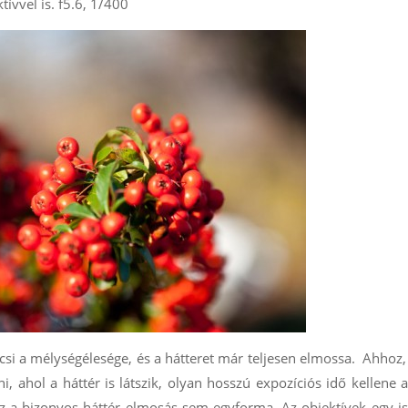
ívvel is. f5.6, 1/400
csi a mélységélesége, és a hátteret már teljesen elmossa. Ahhoz
ni, ahol a háttér is látszik, olyan hosszú expozíciós idő kellene 
Ez a bizonyos háttér elmosás sem egyforma. Az objektívek egy i