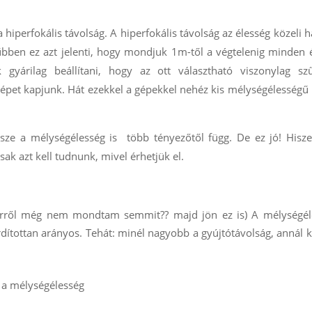
hiperfokális távolság. A hiperfokális távolság az élesség közeli h
űbben ez azt jelenti, hogy mondjuk 1m-től a végtelenig minden 
gyárilag beállítani, hogy az ott választható viszonylag sz
képet kapjunk. Hát ezekkel a gépekkel nehéz kis mélységélességű
sze a mélységélesség is több tényezőtől függ. De ez jó! Hisze
ak azt kell tudnunk, mivel érhetjük el.
y erről még nem mondtam semmit?? majd jön ez is) A mélységél
rdítottan arányos. Tehát: minél nagyobb a gyújtótávolság, annál 
 a mélységélesség