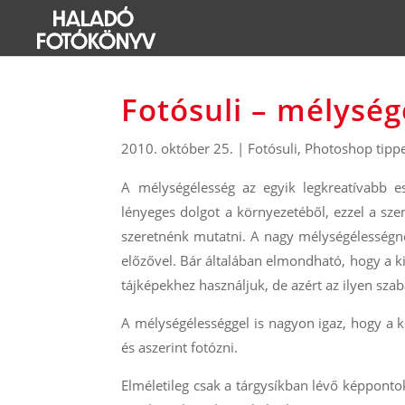
Fotósuli – mélység
2010. október 25.
|
Fotósuli
,
Photoshop tippe
A mélységélesség az egyik legkreatívabb e
lényeges dolgot a környezetéből, ezzel a sze
szeretnénk mutatni. A nagy mélységélességnél
előzővel. Bár általában elmondható, hogy a 
tájképekhez használjuk, de azért az ilyen sza
A mélységélességgel is nagyon igaz, hogy a ké
és aszerint fotózni.
Elméletileg csak a tárgysíkban lévő képpontok