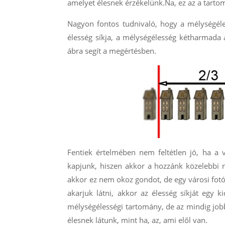
amelyet élesnek érzékelünk.Na, ez az a tart
Nagyon fontos tudnivaló, hogy a mélységéle
élesség síkja, a mélységélesség kétharmada a
ábra segít a megértésben.
Fentiek értelmében nem feltétlen jó, ha a 
kapjunk, hiszen akkor a hozzánk közelebbi r
akkor ez nem okoz gondot, de egy városi fotón
akarjuk látni, akkor az élesség síkját egy 
mélységélességi tartomány, de az mindig jobb,
élesnek látunk, mint ha, az, ami elől van.