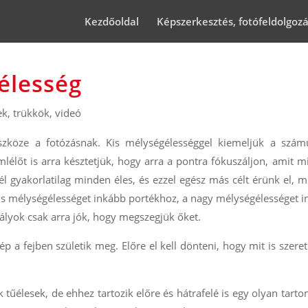
Kezdőoldal
Képszerkesztés, fotófeldolgoz
élesség
k, trükkök
,
videó
szköze a fotózásnak. Kis mélységélességgel kiemeljük a szám
mlélőt is arra késztetjük, hogy arra a pontra fókuszáljon, amit 
 gyakorlatilag minden éles, és ezzel egész más célt érünk el, m
kis mélységélességet inkább portékhoz, a nagy mélységélességet 
bályok csak arra jók, hogy megszegjük őket.
p a fejben születik meg. Előre el kell dönteni, hogy mit is szere
 tűélesek, de ehhez tartozik előre és hátrafelé is egy olyan tart