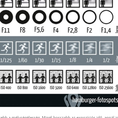
sebb a mélységélesség. Minél hosszabb az expozíciós idő, annál 