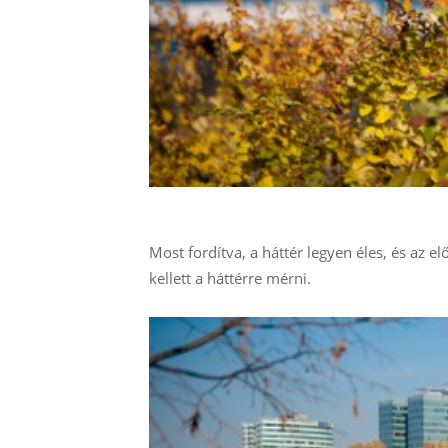
Most fordítva, a háttér legyen éles, és az elő
kellett a háttérre mérni.