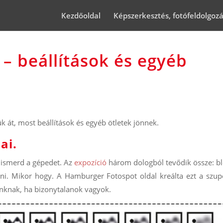
Kezdőoldal
Képszerkesztés, fotófeldolgoz
 – beállítások és egyéb
k át, most beállítások és egyéb ötletek jönnek.
ai.
 ismerd a gépedet. Az
expozíció
három dologból tevődik össze: b
zani. Mikor hogy. A Hamburger Fotospot oldal kreálta ezt a szup
unknak, ha bizonytalanok vagyok.