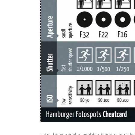
Látni, hogy minél nagyobb a blende, annál ki