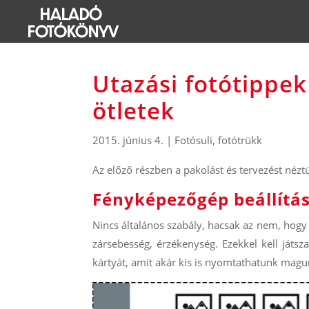
Utazási fotótippek
ötletek
2015. június 4.
|
Fotósuli
,
fotótrükk
Az előző részben a pakolást és tervezést néztü
Fényképezőgép beállítás
Nincs általános szabály, hacsak az nem, hogy
zársebesség, érzékenység. Ezekkel kell játs
kártyát, amit akár kis is nyomtathatunk mag