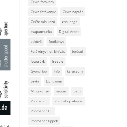
Cewe-fotóköny
Cewe fotókönyv
Cewe naptár
CeWe találkozó
challenge
csapatmunka
Digital Artist
esküvő
fotókönyv
Fotókönyv heti kihívás
fotósuli
fotótrükk
freebie
GyorsTipp
infó
karácsony
Levin
Lightroom
Mintakönyv
naptár
path
Photoshop
Photoshop alapok
Photoshop CC
Photoshop tippek
inkább