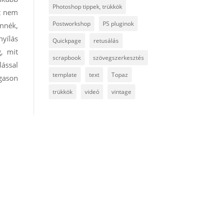
Photoshop tippek, trükkök
rt nem
Postworkshop
PS pluginok
nnék,
yílás
Quickpage
retusálás
g, mit
scrapbook
szövegszerkesztés
ással
template
text
Topaz
agason
trükkök
videó
vintage