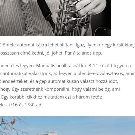
féle automatikákra lehet állítani. Igaz, ilyenkor egy kicsit kiad
osszasan elmélkedni, jól jöhet. Pár általános tipp.
nden éles legyen. Manuális beállításnál kb. 8-11 között legyen a
 automatikát választunk, az legyen a blende-előválasztásos, ami
 blendeértéket, és a gép automatikusan választ hozzá időt.
 hogy úgy szeretnénk komponálni, hogy valami belóg, ami
n. Egy korábbi cikkhez mutattam ezt a három fotót:
les. f/16 és 1/80-ad.