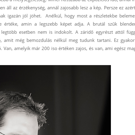
 áll az érzékenység, annál zajosabb lesz a kép. Persze ez azé
ak igazán jól jöhet. Anélkül, hogy most a részletekbe beleme
e értéke, amin a legszebb képet adja. A brutál szűk blenden
 legtöbb esetben nem is indokolt. A záridő egyrészt attól füg
ő, amit még bemozdulás nélkül meg tudunk tartani. Ez gyakorl
. Van, amelyik már 200 iso értéken zajos, és van, ami egész m