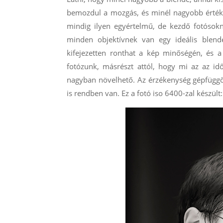
bemozdul a mozgás, és minél nagyobb értéken
mindig ilyen egyértelmű, de kezdő fotósokn
minden objektívnek van egy ideális blend
kifejezetten ronthat a kép minőségén, és a
fotózunk, másrészt attól, hogy mi az az id
nagyban növelhető. Az érzékenység gépfüggő
is rendben van. Ez a fotó iso 6400-zal készült: