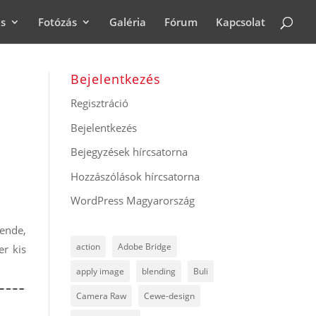
ás
Fotózás
Galéria
Fórum
Kapcsolat
Bejelentkezés
Regisztráció
Bejelentkezés
Bejegyzések hírcsatorna
Hozzászólások hírcsatorna
WordPress Magyarország
lende,
action
Adobe Bridge
er kis
apply image
blending
Buli
Camera Raw
Cewe-design