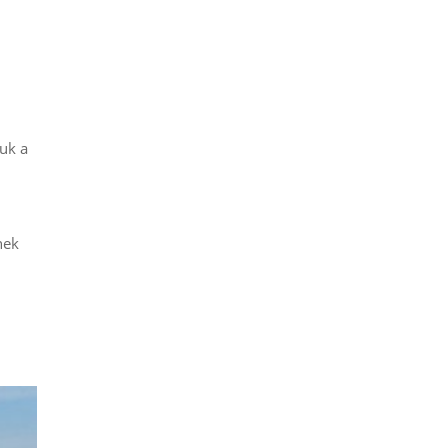
juk a
nek