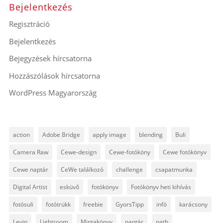
Bejelentkezés
Regisztráció
Bejelentkezés
Bejegyzések hírcsatorna
Hozzászólások hírcsatorna
WordPress Magyarország
action
Adobe Bridge
apply image
blending
Buli
Camera Raw
Cewe-design
Cewe-fotóköny
Cewe fotókönyv
Cewe naptár
CeWe találkozó
challenge
csapatmunka
Digital Artist
esküvő
fotókönyv
Fotókönyv heti kihívás
fotósuli
fotótrükk
freebie
GyorsTipp
infó
karácsony
Levin
Lightroom
Mintakönyv
naptár
path