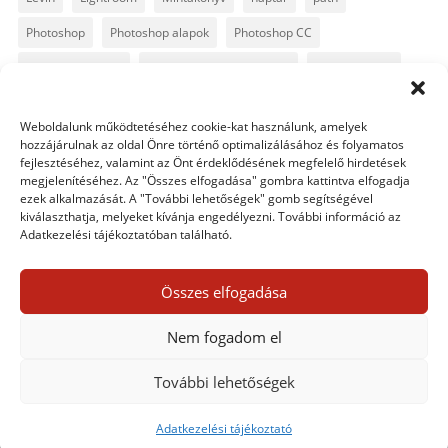
Photoshop
Photoshop alapok
Photoshop CC
Photoshop tippek
Photoshop tippek, trükkök
Postworkshop
PS pluginok
Quickpage
retusálás
scrapbook
Weboldalunk működtetéséhez cookie-kat használunk, amelyek
szövegszerkesztés
template
text
Topaz
trükkök
hozzájárulnak az oldal Önre történő optimalizálásához és folyamatos
fejlesztéséhez, valamint az Önt érdeklődésének megfelelő hirdetések
videó
vintage
megjelenítéséhez. Az "Összes elfogadása" gombra kattintva elfogadja
ezek alkalmazását. A "További lehetőségek" gomb segítségével
kiválaszthatja, melyeket kívánja engedélyezni. További információ az
Adatkezelési tájékoztatóban található.
0 hozzászólás
Összes elfogadása
Egy hozzászólás elküldése
Nem fogadom el
Hozzászólás küldéséhez
be kell jelentkezni
.
További lehetőségek
Adatkezelési tájékoztató
Adatkezelési tájékoztató