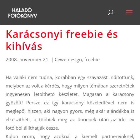
Karácsonyi freebie és
kihívás
2008. november 21.
|
Cewe-design
,
freebie
Ha valaki nem tudná, korábban egy szavazást indítottunk,
melyben az volt a kérdés, hogy milyen témában szeretnétek
ingyenesen letölthető készletet. Magasan a karácsony
győzött! Persze ez így karácsony közeledtével nem is
meglepő, hiszen, aki nagyon gyors, még akár ajándékba is
elkészítheti, a többiek meg az ünnepek után az idei év
fotóiból állíthatják össze.
Külön öröm, hogy azoknál a kiemelt partnereinknél,