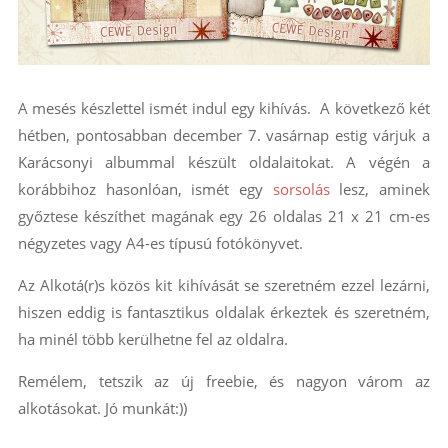
A mesés készlettel ismét indul egy kihívás. A következő két
hétben, pontosabban december 7. vasárnap estig várjuk a
Karácsonyi albummal készült oldalaitokat. A végén a
korábbihoz hasonlóan, ismét egy
sorsolás
lesz, aminek
győztese készíthet magának egy 26 oldalas 21 x 21 cm-es
négyzetes vagy A4-es típusú fotókönyvet.
Az Alkotá(r)s közös kit kihívását se szeretném ezzel lezárni,
hiszen eddig is fantasztikus oldalak érkeztek és szeretném,
ha minél több kerülhetne fel az oldalra.
Remélem, tetszik az új freebie, és nagyon várom az
alkotásokat. Jó munkát:))