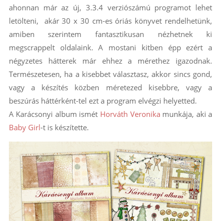
ahonnan már az új, 3.3.4 verziószámú programot lehet
letölteni, akár 30 x 30 cm-es óriás könyvet rendelhetünk,
amiben szerintem fantasztikusan nézhetnek ki
megscrappelt oldalaink. A mostani kitben épp ezért a
négyzetes hátterek már ehhez a mérethez igazodnak.
Természetesen, ha a kisebbet választasz, akkor sincs gond,
vagy a készítés közben méretezed kisebbre, vagy a
beszúrás háttérként-tel ezt a program elvégzi helyetted.
A Karácsonyi album ismét
Horváth Veronika
munkája, aki a
Baby Girl
-t is készítette.