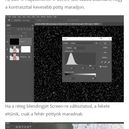
a kontraszttal kevesebb pötty maradjon.
Ha a réteg blendingjét Screen-re változtatod, a fekete
eltűnik, csak a fehér pöttyök maradnak.