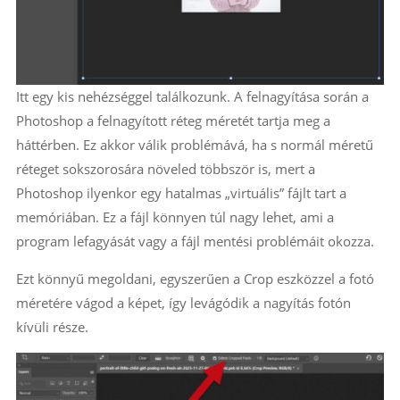
Itt egy kis nehézséggel találkozunk. A felnagyítása során a
Photoshop a felnagyított réteg méretét tartja meg a
háttérben. Ez akkor válik problémává, ha s normál méretű
réteget sokszorosára növeled többször is, mert a
Photoshop ilyenkor egy hatalmas „virtuális” fájlt tart a
memóriában. Ez a fájl könnyen túl nagy lehet, ami a
program lefagyását vagy a fájl mentési problémáit okozza.
Ezt könnyű megoldani, egyszerűen a Crop eszközzel a fotó
méretére vágod a képet, így levágódik a nagyítás fotón
kívüli része.