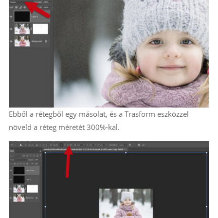
Ebből a rétegből egy másolat, és a Trasform eszközzel
növeld a réteg méretét 300%-kal.