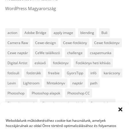
WordPress Magyarország
action
Adobe Bridge
apply image
blending
Buli
Camera Raw
Cewe-design
Cewe-fotóköny
Cewe fotókönyv
Cewe naptár
CeWe találkozó
challenge
csapatmunka
Digital Artist
esküvő
fotókönyv
Fotókönyv heti kihívás
fotósuli
fotótrükk
freebie
GyorsTipp
infó
karácsony
Levin
Lightroom
Mintakönyv
naptár
path
Photoshop
Photoshop alapok
Photoshop CC
Photoshop tippek
Photoshop tippek, trükkök
Postworkshop
PS pluginok
Quickpage
retusálás
scrapbook
Weboldalunk működtetéséhez cookie-kat használunk, amelyek
szövegszerkesztés
template
text
Topaz
trükkök
hozzájárulnak az oldal Önre történő optimalizálásához és folyamatos