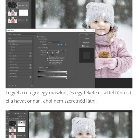
Tegyél a rétegre egy maszkot, és egy fekete ecsettel tüntesd
el a havat onnan, ahol nem szeretnéd látni.