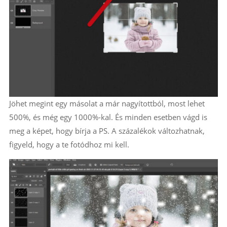
Jöhet megint egy másolat a már nagyítottból, most lehet
500%, és még egy 1000%-kal. És minden esetben vágd is
meg a képet, hogy bírja a PS. A százalékok változhatnak,
figyeld, hogy a te fotódhoz mi kell.