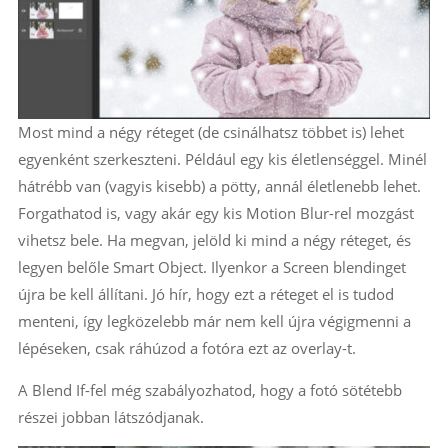
Most mind a négy réteget (de csinálhatsz többet is) lehet
egyenként szerkeszteni. Például egy kis életlenséggel. Minél
hátrébb van (vagyis kisebb) a pötty, annál életlenebb lehet.
Forgathatod is, vagy akár egy kis Motion Blur-rel mozgást
vihetsz bele. Ha megvan, jelöld ki mind a négy réteget, és
legyen belőle Smart Object. Ilyenkor a Screen blendinget
újra be kell állítani. Jó hír, hogy ezt a réteget el is tudod
menteni, így legközelebb már nem kell újra végigmenni a
lépéseken, csak ráhúzod a fotóra ezt az overlay-t.
A Blend If-fel még szabályozhatod, hogy a fotó sötétebb
részei jobban látszódjanak.