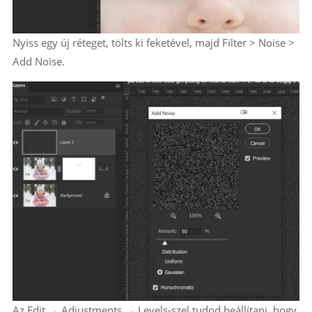
Nyiss egy új réteget, tölts ki feketével, majd Filter > Noise >
Add Noise.
Az Edit → Adjustments → Levels-szel tudod beállítani, hogy