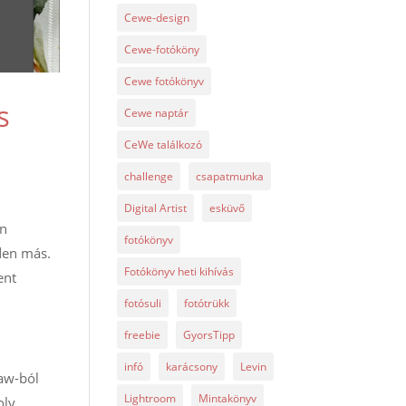
Cewe-design
Cewe-fotóköny
Cewe fotókönyv
s
Cewe naptár
CeWe találkozó
challenge
csapatmunka
Digital Artist
esküvő
an
fotókönyv
nden más.
Fotókönyv heti kihívás
ent
fotósuli
fotótrükk
freebie
GyorsTipp
infó
karácsony
Levin
Raw-ból
Lightroom
Mintakönyv
oly