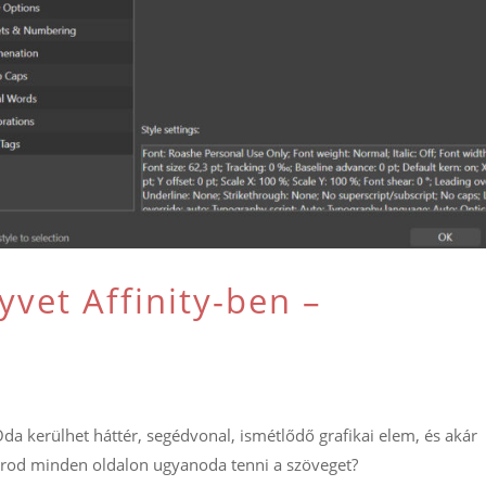
yvet Affinity-ben –
Oda kerülhet háttér, segédvonal, ismétlődő grafikai elem, és akár
arod minden oldalon ugyanoda tenni a szöveget?