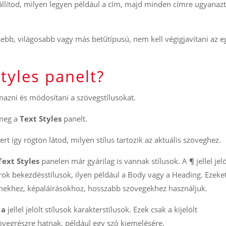
állítod, milyen legyen például a cím, majd minden címre ugyanazt 
ebb, világosabb vagy más betűtípusú, nem kell végigjavítani az e
Styles panelt?
mazni és módosítani a szövegstílusokat.
meg a
Text Styles
panelt.
t így rögtön látod, milyen stílus tartozik az aktuális szöveghez.
Text Styles
panelen már gyárilag is vannak stílusok. A
¶
jellel jelö
rok bekezdésstílusok, ilyen például a Body vagy a Heading. Ezeke
mekhez, képaláírásokhoz, hosszabb szövegekhez használjuk.
z
a
jellel jelölt stílusok karakterstílusok. Ezek csak a kijelölt
övegrészre hatnak, például egy szó kiemelésére.