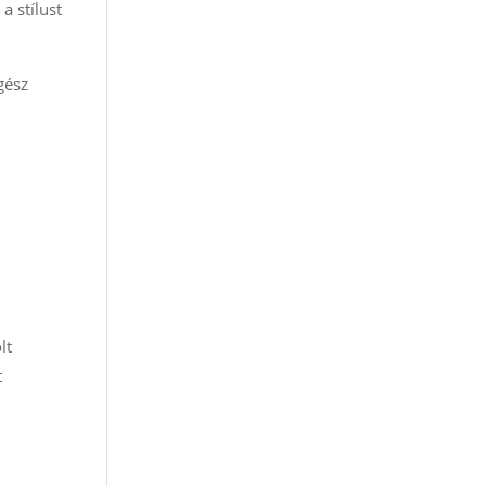
a stílust
gész
lt
t