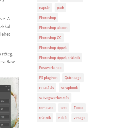
naptár
path
Photoshop
tve. A
szkkal
Photoshop alapok
 lehet
Photoshop CC
Photoshop tippek
 réteg.
Photoshop tippek, trükkök
mera Raw
Postworkshop
PS pluginok
Quickpage
retusálás
scrapbook
szövegszerkesztés
template
text
Topaz
trükkök
videó
vintage