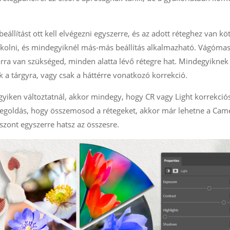
llítást ott kell elvégezni egyszerre, és az adott réteghez van kö
akolni, és mindegyiknél más-más beállítás alkalmazható. Vágóma
arra van szükséged, minden alatta lévő rétegre hat. Mindegyiknek
k a tárgyra, vagy csak a háttérre vonatkozó korrekció.
egyiken változtatnál, akkor mindegy, hogy CR vagy Light korrekciós
megoldás, hogy összemosod a rétegeket, akkor már lehetne a Ca
viszont egyszerre hatsz az összesre.