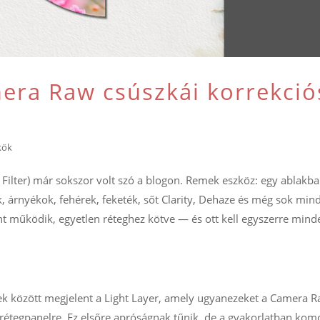
mera Raw csúszkái korrekció
kök
Filter) már sokszor volt szó a blogon. Remek eszköz: egy ablakb
k, árnyékok, fehérek, feketék, sőt Clarity, Dehaze és még sok mi
nt működik, egyetlen réteghez kötve — és ott kell egyszerre mind
ek között megjelent a Light Layer, amely ugyanezeket a Camera 
rétegpanelre. Ez elsőre apróságnak tűnik, de a gyakorlatban kom