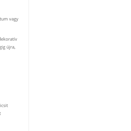
átum vagy
dekoratív
ig újra,
csit
t