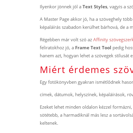
Ilyenkor jönnek jól a
Text Styles
, vagyis a sz
A Master Page akkor jó, ha a szöveghely több
képaláírás szabadon kerülhet bárhová, de a 
Régebben már volt szó az
Affinity szövegszerk
feliratokhoz jó, a
Frame Text Tool
pedig hoss
hanem azt, hogyan lehet a szövegek stílusát e
Miért érdemes szöv
Egy fotókönyvben gyakran ismétlődnek hason
címek, dátumok, helyszínek, képaláírások, röv
Ezeket lehet minden oldalon kézzel formázni, 
sötétebb, a harmadiknál más lesz a sortávolság
keltenek.