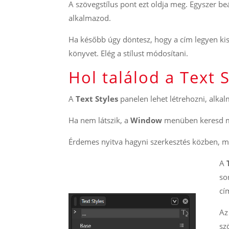
A szövegstílus pont ezt oldja meg. Egyszer be
alkalmazod.
Ha később úgy döntesz, hogy a cím legyen kis
könyvet. Elég a stílust módosítani.
Hol találod a Text 
A
Text Styles
panelen lehet létrehozni, alkal
Ha nem látszik, a
Window
menüben keresd 
Érdemes nyitva hagyni szerkesztés közben, mer
A
so
cí
A
sz