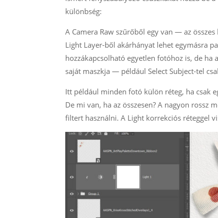
különbség:
A Camera Raw szűrőből egy van — az összes beá
Light Layer-ből akárhányat lehet egymásra p
hozzákapcsolható egyetlen fotóhoz is, de ha 
saját maszkja — például Select Subject-tel csa
Itt például minden fotó külön réteg, ha csak 
De mi van, ha az összesen? A nagyon rossz 
filtert használni. A Light korrekciós réteggel 