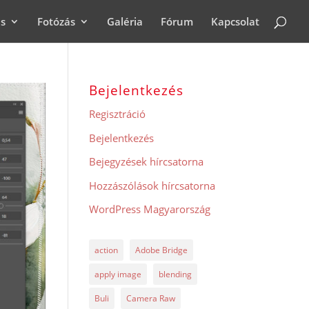
ás
Fotózás
Galéria
Fórum
Kapcsolat
Bejelentkezés
Regisztráció
Bejelentkezés
Bejegyzések hírcsatorna
Hozzászólások hírcsatorna
WordPress Magyarország
action
Adobe Bridge
apply image
blending
Buli
Camera Raw