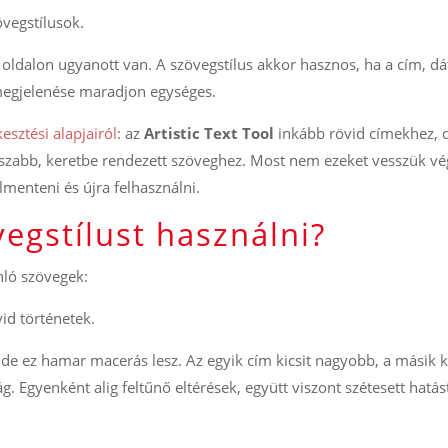
övegstílusok.
 oldalon ugyanott van. A szövegstílus akkor hasznos, ha a cím, d
megjelenése maradjon egységes.
esztési alapjairól
: az
Artistic Text Tool
inkább rövid címekhez, 
zabb, keretbe rendezett szöveghez. Most nem ezeket vesszük vég
lmenteni és újra felhasználni.
egstílust használni?
ló szövegek:
id történetek.
de ez hamar macerás lesz. Az egyik cím kicsit nagyobb, a másik ki
. Egyenként alig feltűnő eltérések, együtt viszont szétesett hatás