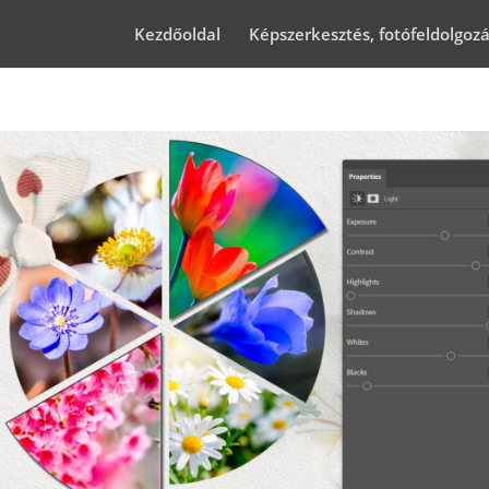
Kezdőoldal
Képszerkesztés, fotófeldolgoz