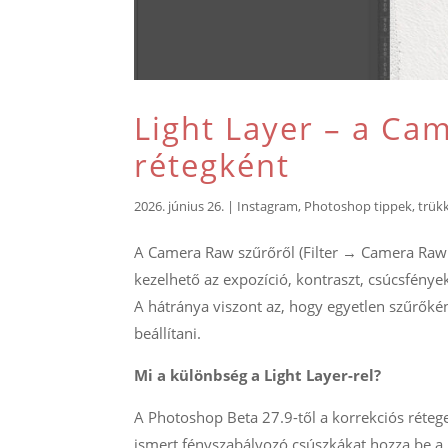
Light Layer – a Ca
rétegként
2026. június 26.
|
Instagram
,
Photoshop tippek, trük
A Camera Raw szűrőről (Filter → Camera Raw 
kezelhető az expozíció, kontraszt, csúcsfénye
A hátránya viszont az, hogy egyetlen szűrőké
beállítani.
Mi a különbség a Light Layer-rel?
A Photoshop Beta 27.9-től a korrekciós réteg
ismert fényszabályozó csúszkákat hozza be a 