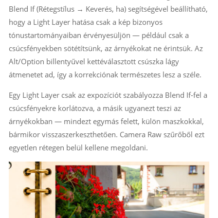
Blend If (Rétegstílus → Keverés, ha) segítségével beállítható,
hogy a Light Layer hatása csak a kép bizonyos
tónustartományaiban érvényesüljön — például csak a
csúcsfényekben sötétítsünk, az árnyékokat ne érintsük. Az
Alt/Option billentyűvel kettéválasztott csúszka lágy
átmenetet ad, így a korrekciónak természetes lesz a széle.
Egy Light Layer csak az expozíciót szabályozza Blend If-fel a
csúcsfényekre korlátozva, a másik ugyanezt teszi az
árnyékokban — mindezt egymás felett, külön maszkokkal,
bármikor visszaszerkeszthetően. Camera Raw szűrőből ezt
egyetlen rétegen belül kellene megoldani.