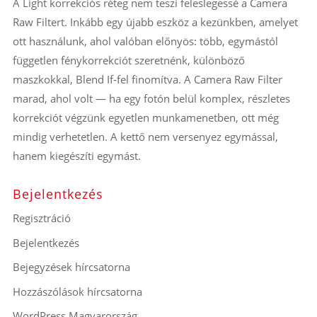
A Light korrekciós réteg nem teszi feleslegessé a Camera
Raw Filtert. Inkább egy újabb eszköz a kezünkben, amelyet
ott használunk, ahol valóban előnyös: több, egymástól
független fénykorrekciót szeretnénk, különböző
maszkokkal, Blend If-fel finomítva. A Camera Raw Filter
marad, ahol volt — ha egy fotón belül komplex, részletes
korrekciót végzünk egyetlen munkamenetben, ott még
mindig verhetetlen. A kettő nem versenyez egymással,
hanem kiegészíti egymást.
Bejelentkezés
Regisztráció
Bejelentkezés
Bejegyzések hírcsatorna
Hozzászólások hírcsatorna
WordPress Magyarország