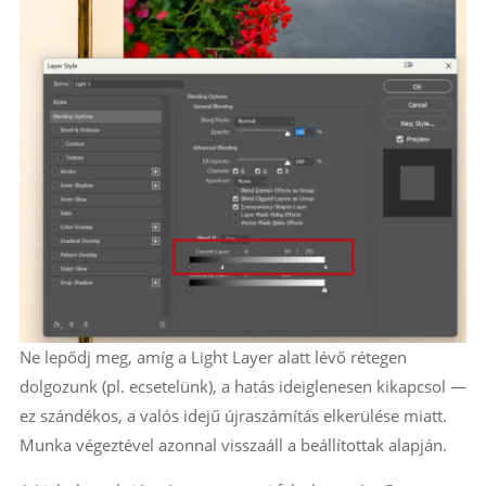
Ne lepődj meg, amíg a Light Layer alatt lévő rétegen
dolgozunk (pl. ecsetelünk), a hatás ideiglenesen kikapcsol —
ez szándékos, a valós idejű újraszámítás elkerülése miatt.
Munka végeztével azonnal visszaáll a beállítottak alapján.