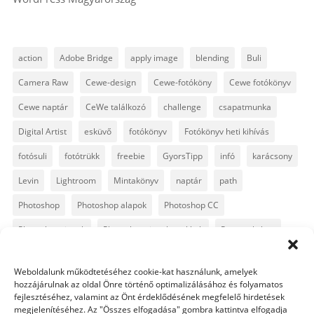
action
Adobe Bridge
apply image
blending
Buli
Camera Raw
Cewe-design
Cewe-fotóköny
Cewe fotókönyv
Cewe naptár
CeWe találkozó
challenge
csapatmunka
Digital Artist
esküvő
fotókönyv
Fotókönyv heti kihívás
fotósuli
fotótrükk
freebie
GyorsTipp
infó
karácsony
Levin
Lightroom
Mintakönyv
naptár
path
Photoshop
Photoshop alapok
Photoshop CC
Photoshop tippek
Photoshop tippek, trükkök
Postworkshop
PS pluginok
Quickpage
retusálás
scrapbook
Weboldalunk működtetéséhez cookie-kat használunk, amelyek
szövegszerkesztés
template
text
Topaz
trükkök
hozzájárulnak az oldal Önre történő optimalizálásához és folyamatos
fejlesztéséhez, valamint az Önt érdeklődésének megfelelő hirdetések
videó
vintage
megjelenítéséhez. Az "Összes elfogadása" gombra kattintva elfogadja