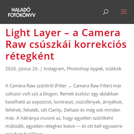
Light Layer – a Camera
Raw csúszkái korrekciós
rétegként
2026. június 26.
|
Instagram
,
Photoshop tippek, trükkök
A Camera Raw szűrőről (Filter → Camera Raw Filter) már
sokszor volt szó a blogon. Remek eszköz: egy ablakban
kezelhető az expozíció, kontraszt, csúcsfények, árnyékok,
fehérek, feketék, sőt Clarity, Dehaze és még sok minden
más. A hátránya viszont az, hogy egyetlen szűrőként
működik, egyetlen réteghez kötve — és ott kell egyszerre
mindent beállítani.