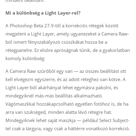
Mi a különbség a Light Layer-rel?
A Photoshop Beta 27.9-től a korrekciós rétegek között
megjelent a Light Layer, amely ugyanezeket a Camera Raw-
ból ismert fényszabályozó csúszkákat hozza be a
rétegpanelre. Ez elsőre apróságnak tűnik, de a gyakorlatban
komoly különbség:
A Camera Raw szűrőből egy van — az összes beállítást ott
kell elvégezni egyszerre, és az adott réteghez van kötve. A
Light Layer-ből akárhányat lehet egymásra pakolni, és
mindegyiknél más-más beállítás alkalmazható.
Vágómaszkkal hozzákapcsolható egyetlen fotóhoz is, de ha
arra van szükséged, minden alatta lévő rétegre hat.
Mindegyiknek lehet saját maszkja — például Select Subject-
tel csak a tárgyra, vagy csak a háttérre vonatkozó korrekció.