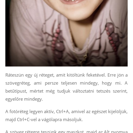
Ráteszün egy új réteget, amit kitöltünk feketével. Erre jön a
szövegréteg, ami persze teljesen mindegy, hogy mi. A
betűtípust, mértet még tudjuk változtatni tetszés szerint,
egyelőre mindegy.
A fotóréteg legyen aktív, Ctrl+A, amivel az egészet kijelöljük,
majd Ctrl+C-vel a vágólapra másoljuk.
A szöveg rétegre teszünk egy maszkot, majd az Alt nyomva