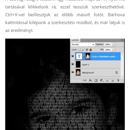
tartásával klikkelünk rá, ezzel tesszük szerkeszthetővé.
Ctrl+V-vel beillesztjük az előbb másolt fotót. Bárhova
kattintással kilépünk a szerkesztési módból, és már látjuk is
az eredményt.