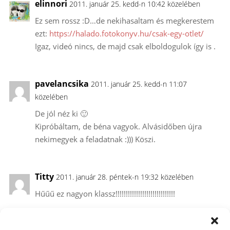
elinnori
2011. január 25. kedd-n 10:42 közelében
Ez sem rossz :D…de nekihasaltam és megkerestem
ezt:
https://halado.fotokonyv.hu/csak-egy-otlet/
Igaz, videó nincs, de majd csak elboldogulok így is .
pavelancsika
2011. január 25. kedd-n 11:07
közelében
De jól néz ki 🙂
Kipróbáltam, de béna vagyok. Alvásidőben újra
nekimegyek a feladatnak :))) Köszi.
Titty
2011. január 28. péntek-n 19:32 közelében
Hűűű ez nagyon klassz!!!!!!!!!!!!!!!!!!!!!!!!!!!!!