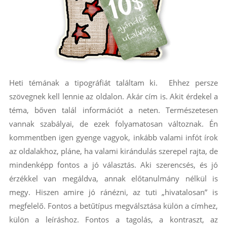
Heti témának a tipográfiát találtam ki. Ehhez persze
szövegnek kell lennie az oldalon. Akár cím is. Akit érdekel a
téma, bőven talál információt a neten. Természetesen
vannak szabályai, de ezek folyamatosan változnak. Én
kommentben igen gyenge vagyok, inkább valami infót írok
az oldalakhoz, pláne, ha valami kirándulás szerepel rajta, de
mindenképp fontos a jó választás. Aki szerencsés, és jó
érzékkel van megáldva, annak előtanulmány nélkül is
megy. Hiszen amire jó ránézni, az tuti „hivatalosan” is
megfelelő. Fontos a betűtípus megválsztása külön a címhez,
külön a leíráshoz. Fontos a tagolás, a kontraszt, az