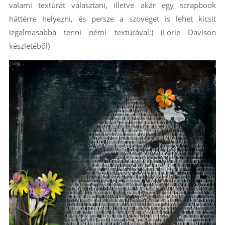
valami textúrát választani, illetve akár egy scrapbook
háttérre helyezni, és persze a szöveget is lehet kicsit
izgalmasabbá tenni némi textúrával:) (Lorie Davison
készletéből)