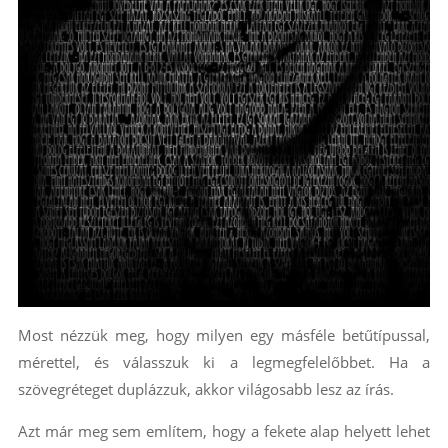
Most nézzük meg, hogy milyen egy másféle betűtípussal,
mérettel, és válasszuk ki a legmegfelelőbbet. Ha a
szövegréteget duplázzuk, akkor világosabb lesz az írás.
Azt már meg sem említem, hogy a fekete alap helyett lehet