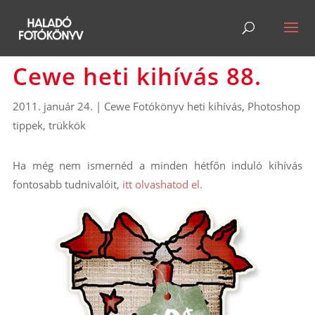
Cewe heti kihívás 88.
2011. január 24.
|
Cewe Fotókönyv heti kihívás
,
Photoshop
tippek, trükkök
Ha még nem ismernéd a minden hétfőn induló kihívás
fontosabb tudnivalóit,
itt olvashatod el.