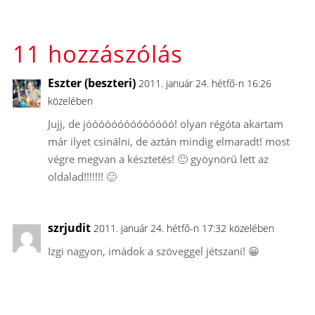
11 hozzászólás
Eszter (beszteri)
2011. január 24. hétfő-n 16:26
közelében
Jujj, de jóóóóóóóóóóóóóó! olyan régóta akartam
már ilyet csinálni, de aztán mindig elmaradt! most
végre megvan a késztetés! 🙂 gyöynörű lett az
oldalad!!!!!!! 🙂
szrjudit
2011. január 24. hétfő-n 17:32 közelében
Izgi nagyon, imádok a szöveggel jétszani! 😀