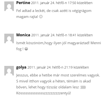
Pertine
2011. január 24. hétfő-n 17:50 közelében
Fel adtad a leckét, de csak azétt is végigrágom
magam rajta! 🙂
Monica
2011. január 24. hétfő-n 18:41 közelében
Ismét köszönöm,hogy ilyen jól magyaráztad! Menni
fog ! 😀
golya
2011. január 24. hétfő-n 21:19 közelében
Jesszus, ebbe a hetibe már most szerelmes vagyok.
S mivel itthon vagyok a héten, témám is akad
bőven, lehet hogy tízszáz oldalam lesz :)))))
Kösssssssssssssszzzzzzzzzzentyű!