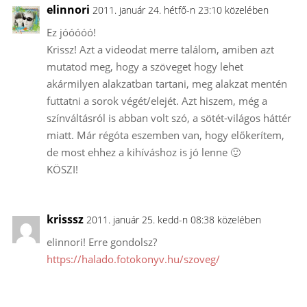
elinnori
2011. január 24. hétfő-n 23:10 közelében
Ez jóóóóó!
Krissz! Azt a videodat merre találom, amiben azt
mutatod meg, hogy a szöveget hogy lehet
akármilyen alakzatban tartani, meg alakzat mentén
futtatni a sorok végét/elejét. Azt hiszem, még a
színváltásról is abban volt szó, a sötét-világos háttér
miatt. Már régóta eszemben van, hogy előkerítem,
de most ehhez a kihíváshoz is jó lenne 🙂
KÖSZI!
krisssz
2011. január 25. kedd-n 08:38 közelében
elinnori! Erre gondolsz?
https://halado.fotokonyv.hu/szoveg/