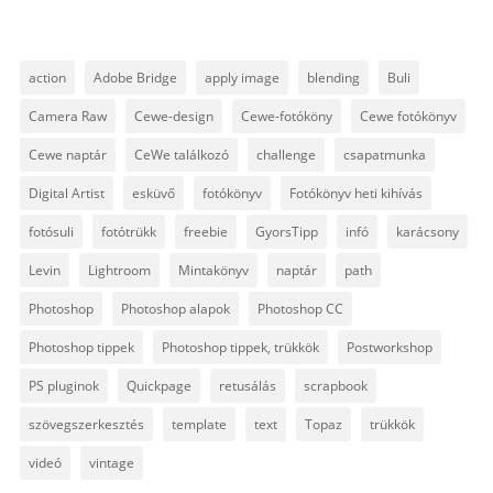
action
Adobe Bridge
apply image
blending
Buli
Camera Raw
Cewe-design
Cewe-fotóköny
Cewe fotókönyv
Cewe naptár
CeWe találkozó
challenge
csapatmunka
Digital Artist
esküvő
fotókönyv
Fotókönyv heti kihívás
fotósuli
fotótrükk
freebie
GyorsTipp
infó
karácsony
Levin
Lightroom
Mintakönyv
naptár
path
Photoshop
Photoshop alapok
Photoshop CC
Photoshop tippek
Photoshop tippek, trükkök
Postworkshop
PS pluginok
Quickpage
retusálás
scrapbook
szövegszerkesztés
template
text
Topaz
trükkök
videó
vintage