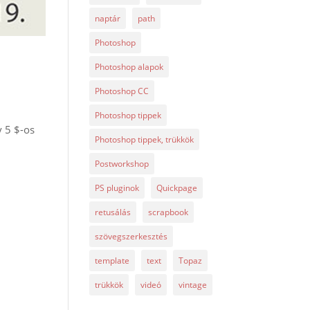
naptár
path
Photoshop
Photoshop alapok
Photoshop CC
Photoshop tippek
y 5 $-os
Photoshop tippek, trükkök
Postworkshop
PS pluginok
Quickpage
retusálás
scrapbook
szövegszerkesztés
template
text
Topaz
trükkök
videó
vintage