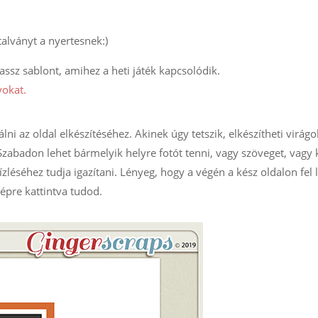
alványt a nyertesnek:)
lassz sablont, amihez a heti játék kapcsolódik.
yokat.
lni az oldal elkészítéséhez. Akinek úgy tetszik, elkészítheti virágo
 Szabadon lehet bármelyik helyre fotót tenni, vagy szöveget, vagy 
 ízléséhez tudja igazítani. Lényeg, hogy a végén a kész oldalon fel
képre kattintva tudod.