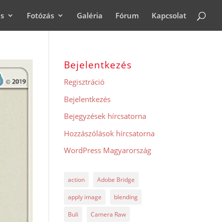
ás
Fotózás
Galéria
Fórum
Kapcsolat
Bejelentkezés
Regisztráció
Bejelentkezés
Bejegyzések hírcsatorna
Hozzászólások hírcsatorna
WordPress Magyarország
action
Adobe Bridge
apply image
blending
Buli
Camera Raw