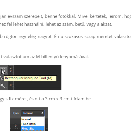
ján évszám szerepelt, benne fotókkal. Mivel kértétek, leírom, ho
ez fel lehet használni, lehet az szám, betű, vagy alakzat.
obb rögtön egy elég nagyot. Én a szokásos scrap méretet választ
-t választottam az M billentyű lenyomásával.
gyis fix méret, és ott a 3 cm x 3 cm-t írtam be.