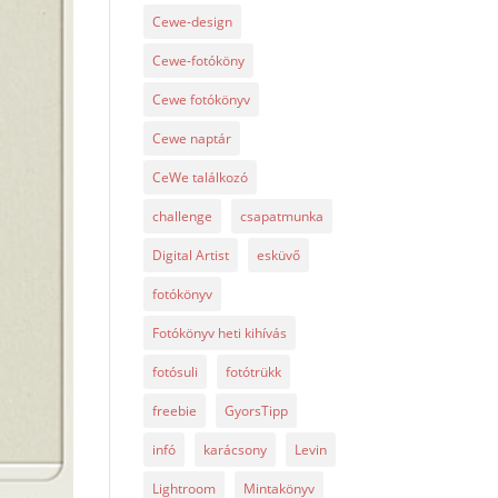
Cewe-design
Cewe-fotóköny
Cewe fotókönyv
Cewe naptár
CeWe találkozó
challenge
csapatmunka
Digital Artist
esküvő
fotókönyv
Fotókönyv heti kihívás
fotósuli
fotótrükk
freebie
GyorsTipp
infó
karácsony
Levin
Lightroom
Mintakönyv