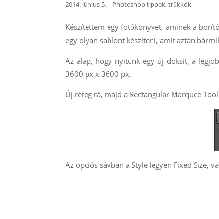
2014. június 5.
|
Photoshop tippek, trükkök
Készítettem egy fotókönyvet, aminek a borító
egy olyan sablont készíteni, amit aztán bármih
Az alap, hogy nyitunk egy új doksit, a legj
3600 px x 3600 px.
Új réteg rá, majd a Rectangular Marquee Tool
Az opciós sávban a Style legyen Fixed Size, va