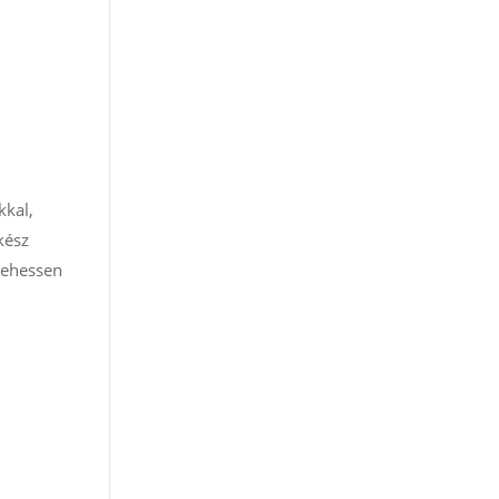
kkal,
kész
 lehessen