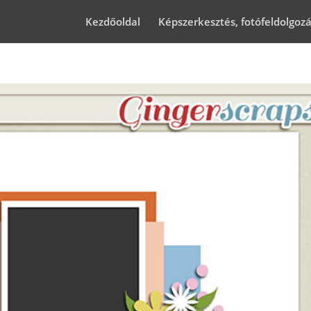
Kezdőoldal
Képszerkesztés, fotófeldolgoz