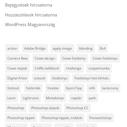
Bejegyzések hírcsatorna
Hozzászólások hírcsatorna
WordPress Magyarország
action
Adobe Bridge
apply image
blending
Buli
Camera Raw
Cewe-design
Cewe-fotóköny
Cewe fotókönyv
Cewe naptár
CeWe találkozó
challenge
csapatmunka
Digital Artist
esküvő
fotókönyv
Fotókönyv heti kihívás
fotósuli
fotótrükk
freebie
GyorsTipp
infó
karácsony
Levin
Lightroom
Mintakönyv
naptár
path
Photoshop
Photoshop alapok
Photoshop CC
Photoshop tippek
Photoshop tippek, trükkök
Postworkshop