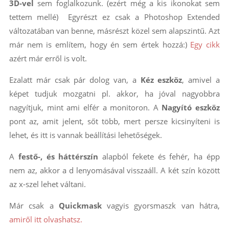
3D-vel
sem foglalkozunk. (ezért még a kis ikonokat sem
tettem mellé) Egyrészt ez csak a Photoshop Extended
változatában van benne, másrészt közel sem alapszintű. Azt
már nem is említem, hogy én sem értek hozzá:)
Egy cikk
azért már erről is volt.
Ezalatt már csak pár dolog van, a
Kéz eszköz
, amivel a
képet tudjuk mozgatni pl. akkor, ha jóval nagyobbra
nagyítjuk, mint ami elfér a monitoron. A
Nagyító eszköz
pont az, amit jelent, sőt több, mert persze kicsinyíteni is
lehet, és itt is vannak beállítási lehetőségek.
A
festő-, és háttérszín
alapból fekete és fehér, ha épp
nem az, akkor a d lenyomásával visszaáll. A két szín között
az x-szel lehet váltani.
Már csak a
Quickmask
vagyis gyorsmaszk van hátra,
amiről itt olvashatsz.