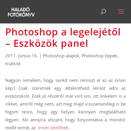
Photoshop a legelejétől
– Eszközök panel
2011. június 16.
|
Photoshop alapok
,
Photoshop tippek,
trükkök
Nagyon remélem, hogy senkit nem rémiszt el ez az óriási
kép:) Csak szeretnék egy áttekinthető leírást adni az
eszközökről. Ezek jó részéről már volt szó, ott linkelem is a
cikket, amiről még nem, azt meg majd visszamenőleg is be
fogom tenni, hogy egy helyen könnyen megtalálható
legyen. Aki annyira elszánt, hogy kinyomtatva a monitor
mellé tenné, az
innen letöltheti
.