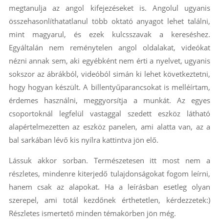
megtanulja az angol kifejezéseket is. Angolul ugyanis
összehasonlíthatatlanul több oktató anyagot lehet találni,
mint magyarul, és ezek kulcsszavak a kereséshez.
Egyáltalán nem reménytelen angol oldalakat, videókat
nézni annak sem, aki egyébként nem érti a nyelvet, ugyanis
sokszor az ábrákból, videóból simán ki lehet következtetni,
hogy hogyan készült. A billentyűparancsokat is melléírtam,
érdemes használni, meggyorsítja a munkát. Az egyes
csoportoknál legfelül vastaggal szedett eszköz látható
alapértelmezetten az eszköz panelen, ami alatta van, az a
bal sarkában lévő kis nyílra kattintva jön elő.
Lássuk akkor sorban. Természetesen itt most nem a
részletes, mindenre kiterjedő tulajdonságokat fogom leírni,
hanem csak az alapokat. Ha a leírásban esetleg olyan
szerepel, ami totál kezdőnek érthetetlen, kérdezzetek:)
Részletes ismertető minden témakörben jön még.