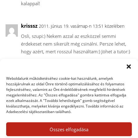
kalappal!
krisssz
2011. június 19. vasárnap-n 13:51 közelében
Osli, szupi:) Nekem azzal az eszközzel semmi
érdekeset nem sikerült még csinálni. Persze lehet,
hogy azért, mert rosszul használtam:) Jöhet a tutor:)
juma
2011. június 21. kedd-n 13:06 közelében
Weboldalunk működtetéséhez cookie-kat használunk, amelyek
Már látok sok-sok különbséget, bár természetesen
hozzájárulnak az oldal Önre történő optimalizálásához és folyamatos
fejlesztéséhez, valamint az Önt érdeklődésének megfelelő hirdetések
csak gyakorlással fogom tudni elsajátítani!!! Az
megjelenítéséhez. Az "Összes elfogadása" gombra kattintva elfogadja
oktatóm is annak idején azt mondta, hogy vezetni,
ezek alkalmazását. A "További lehetőségek" gomb segítségével
kiválaszthatja, melyeket kívánja engedélyezni. További információ az
csak vezetve lehet megtanulni:-))) Köszönöm,
Adatkezelési tájékoztatóban található.
Krisssz, szuper!!!
Összes elfogadása