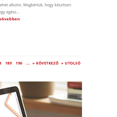
lehet alkotni. Megkértük, hogy készítsen
egy egész...
bővebben
8
189
190
...
» KÖVETKEZŐ
» UTOLSÓ