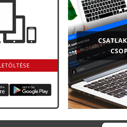
CSATLAK
CSO
és app-ként is
LETÖLTÉSE