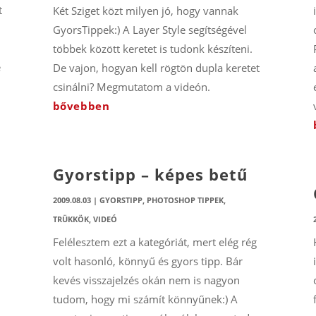
t
Két Sziget közt milyen jó, hogy vannak
GyorsTippek:) A Layer Style segítségével
többek között keretet is tudonk készíteni.
e
De vajon, hogyan kell rögtön dupla keretet
csinálni? Megmutatom a videón.
bővebben
Gyorstipp – képes betű
2009.08.03
|
GYORSTIPP
,
PHOTOSHOP TIPPEK,
TRÜKKÖK
,
VIDEÓ
Felélesztem ezt a kategóriát, mert elég rég
volt hasonló, könnyű és gyors tipp. Bár
kevés visszajelzés okán nem is nagyon
tudom, hogy mi számít könnyűnek:) A