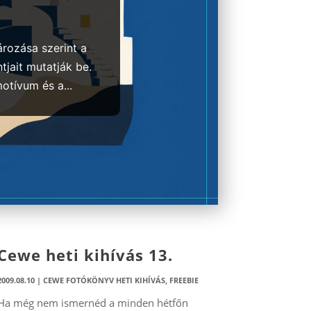
rozása szerint a
tjait mutatják be.
motívum és a...
Cewe heti kihívás 13.
2009.08.10
|
CEWE FOTÓKÖNYV HETI KIHÍVÁS
,
FREEBIE
Ha még nem ismernéd a minden hétfőn