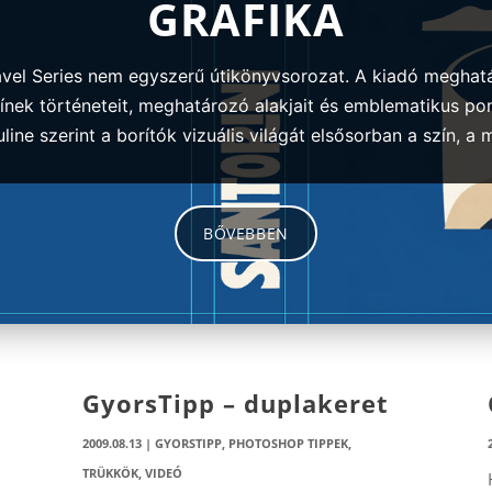
GRAFIKA
avel Series nem egyszerű útikönyvsorozat. A kiadó meghatá
nek történeteit, meghatározó alakjait és emblematikus pon
ine szerint a borítók vizuális világát elsősorban a szín, a 
BŐVEBBEN
GyorsTipp – duplakeret
2009.08.13
|
GYORSTIPP
,
PHOTOSHOP TIPPEK,
TRÜKKÖK
,
VIDEÓ