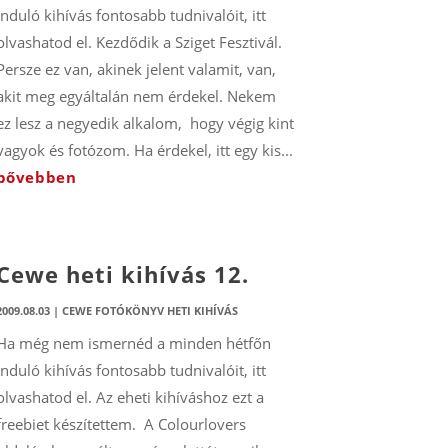
induló kihívás fontosabb tudnivalóit, itt
olvashatod el. Kezdődik a Sziget Fesztivál.
Persze ez van, akinek jelent valamit, van,
akit meg egyáltalán nem érdekel. Nekem
ez lesz a negyedik alkalom, hogy végig kint
vagyok és fotózom. Ha érdekel, itt egy kis...
bővebben
Cewe heti kihívás 12.
2009.08.03
|
CEWE FOTÓKÖNYV HETI KIHÍVÁS
Ha még nem ismernéd a minden hétfőn
induló kihívás fontosabb tudnivalóit, itt
olvashatod el. Az eheti kihíváshoz ezt a
freebiet készítettem. A Colourlovers