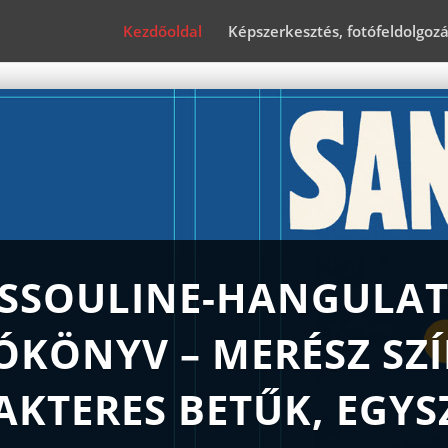
Kezdőoldal
Képszerkesztés, fotófeldolgoz
SSOULINE-HANGULA
ÓKÖNYV – MERÉSZ SZÍ
AKTERES BETŰK, EGYS