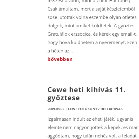
tetszést aratott, mint a Color Halftone:)
Csak ámultam, mert a saját készletemből
sose jutottak volna eszembe olyan ötletes
dolgok, mint amiket küldtetek. A győztes:
Gratulálok erzsocica, és kérek egy email-t,
hogy hova küldhetem a nyereményt. Ezen
a héten az...
bővebben
Cewe heti kihívás 11.
győztese
2009.08.02
|
CEWE FOTÓKÖNYV HETI KIHÍVÁS
Izgalmasan indult az eheti játék, ugyanis
eleinte nem nagyon jöttek a képek, és már
aggódtam, hogy talán nehéz volt a feladat.