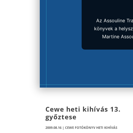
Az Assouline Tr
könyvek a helyszí
Martine Assoul
Cewe heti kihívás 13.
győztese
2009.08.16
|
CEWE FOTÓKÖNYV HETI KIHÍVÁS