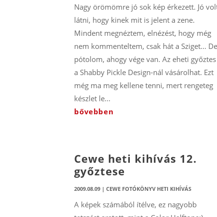
Nagy örömömre jó sok kép érkezett. Jó vol
látni, hogy kinek mit is jelent a zene.
Mindent megnéztem, elnézést, hogy még
nem kommenteltem, csak hát a Sziget... D
pótolom, ahogy vége van. Az eheti győztes
a Shabby Pickle Design-nál vásárolhat. Ezt
még ma meg kellene tenni, mert rengeteg
készlet le...
bővebben
Cewe heti kihívás 12.
győztese
2009.08.09
|
CEWE FOTÓKÖNYV HETI KIHÍVÁS
A képek számából ítélve, ez nagyobb