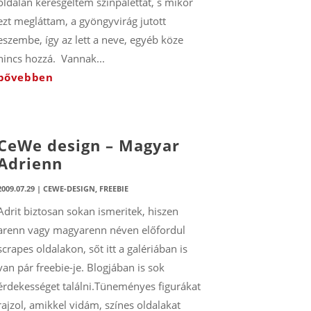
oldalán keresgéltem színpalettát, s mikor
ezt megláttam, a gyöngyvirág jutott
eszembe, így az lett a neve, egyéb köze
nincs hozzá. Vannak...
bővebben
CeWe design – Magyar
Adrienn
2009.07.29
|
CEWE-DESIGN
,
FREEBIE
Adrit biztosan sokan ismeritek, hiszen
arenn vagy magyarenn néven előfordul
scrapes oldalakon, sőt itt a galériában is
van pár freebie-je. Blogjában is sok
érdekességet találni.Tüneményes figurákat
rajzol, amikkel vidám, színes oldalakat