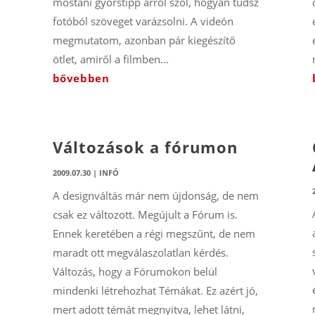
mostani gyorstipp arról szól, hogyan tudsz
fotóból szöveget varázsolni. A videón
megmutatom, azonban pár kiegészítő
ötlet, amiről a filmben...
bővebben
Változások a fórumon
2009.07.30
|
INFÓ
A designváltás már nem újdonság, de nem
csak ez változott. Megújult a Fórum is.
Ennek keretében a régi megszűnt, de nem
maradt ott megválaszolatlan kérdés.
Változás, hogy a Fórumokon belül
mindenki létrehozhat Témákat. Ez azért jó,
mert adott témát megnyitva, lehet látni,