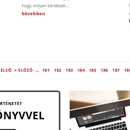
hogy milyen kérdések...
bővebben
 ELSŐ
« ELŐZŐ
...
181
182
183
184
185
186
187
18
ÖRTÉNETÉT
ÖNYVVEL