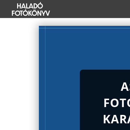
A
FOT
KAR