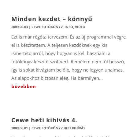
Minden kezdet – könnyű
2009.06.03
|
CEWE FOTÓKÖNYV
,
INFÓ
,
VIDEÓ
Ezt is már régóta tervezem. És az új programmal végre
el is készítettem. A teljesen kezdőknek egy kis
ismertető arról, hogy hogyan is kell használni a
fotókönyv készítő szoftvert. Remélem nem túl hosszú,
így is sokat kivágtam belőle, hogy ne legyen unalmas.
Az alapokhoz biztosan elég. Ha bármilyen...
bővebben
Cewe heti kihívás 4.
2009.06.01
|
CEWE FOTÓKÖNYV HETI KIHÍVÁS