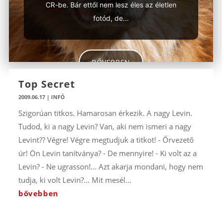
CR-be. Bár ettől nem lesz éles az életlen
fotód, de...
BŐVEBBEN
Top Secret
2009.06.17
|
INFÓ
Szigorúan titkos. Hamarosan érkezik. A nagy Levin.
Tudod, ki a nagy Levin? Van, aki nem ismeri a nagy
Levint?? Végre! Végre megtudjuk a titkot! - Őrvezető
úr! Ön Levin tanítványa? - De mennyire! - Ki volt az a
Levin? - Ne ugrasson!... Azt akarja mondani, hogy nem
tudja, ki volt Levin?... Mit mesél...
bővebben