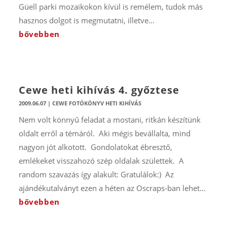
Güell parki mozaikokon kívül is remélem, tudok más
hasznos dolgot is megmutatni, illetve...
bővebben
Cewe heti kihívás 4. győztese
2009.06.07
|
CEWE FOTÓKÖNYV HETI KIHÍVÁS
Nem volt könnyű feladat a mostani, ritkán készítünk
oldalt erről a témáról. Aki mégis bevállalta, mind
nagyon jót alkotott. Gondolatokat ébresztő,
emlékeket visszahozó szép oldalak születtek. A
random szavazás így alakult: Gratulálok:) Az
ajándékutalványt ezen a héten az Oscraps-ban lehet...
bővebben