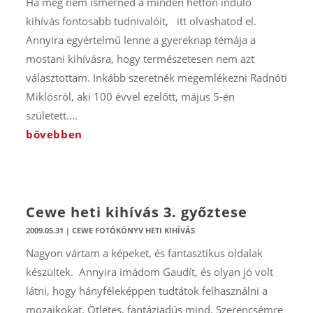
Ha még nem ismernéd a minden hétfőn induló
kihívás fontosabb tudnivalóit, itt olvashatod el.
Annyira egyértelmű lenne a gyereknap témája a
mostani kihívásra, hogy természetesen nem azt
választottam. Inkább szeretnék megemlékezni Radnóti
Miklósról, aki 100 évvel ezelőtt, május 5-én
született....
bővebben
Cewe heti kihívás 3. győztese
2009.05.31
|
CEWE FOTÓKÖNYV HETI KIHÍVÁS
Nagyon vártam a képeket, és fantasztikus oldalak
készültek. Annyira imádom Gaudít, és olyan jó volt
látni, hogy hányféleképpen tudtátok felhasználni a
mozaikokat. Ötletes, fantáziadús mind. Szerencsémre