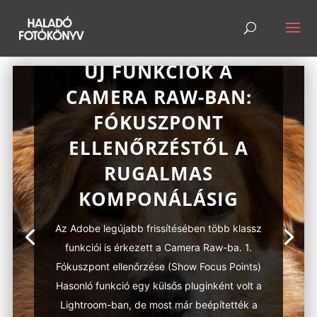
ÚJ FUNKCIÓK A
CAMERA RAW-BAN:
FÓKUSZPONT
ELLENŐRZÉSTŐL A
RUGALMAS
KOMPONÁLÁSIG
Az Adobe legújabb frissítésében több klassz
funkciói is érkezett a Camera Raw-ba. 1.
Fókuszpont ellenőrzése (Show Focus Points)
Hasonló funkció egy külsős pluginként volt a
Lightroom-ban, de most már beépítették a