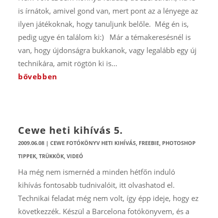
is írnátok, amivel gond van, mert pont az a lényege az
ilyen játékoknak, hogy tanuljunk belőle. Még én is,
pedig ugye én találom ki:) Már a témakeresésnél is
van, hogy újdonságra bukkanok, vagy legalább egy új
technikára, amit rögtön ki is...
bővebben
Cewe heti kihívás 5.
2009.06.08
|
CEWE FOTÓKÖNYV HETI KIHÍVÁS
,
FREEBIE
,
PHOTOSHOP
TIPPEK, TRÜKKÖK
,
VIDEÓ
Ha még nem ismernéd a minden hétfőn induló
kihívás fontosabb tudnivalóit, itt olvashatod el.
Technikai feladat még nem volt, így épp ideje, hogy ez
következzék. Készül a Barcelona fotókönyvem, és a