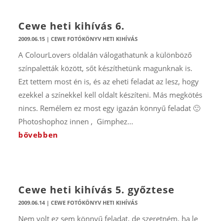
Cewe heti kihívás 6.
2009.06.15
|
CEWE FOTÓKÖNYV HETI KIHÍVÁS
A ColourLovers oldalán válogathatunk a különböző
színpaletták között, sőt készíthetünk magunknak is.
Ezt tettem most én is, és az eheti feladat az lesz, hogy
ezekkel a színekkel kell oldalt készíteni. Más megkötés
nincs. Remélem ez most egy igazán könnyű feladat 🙂
Photoshophoz innen , Gimphez...
bővebben
Cewe heti kihívás 5. győztese
2009.06.14
|
CEWE FOTÓKÖNYV HETI KIHÍVÁS
Nem volt ez sem könnyű feladat, de szeretném, ha le