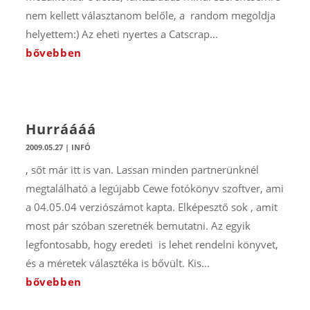
nem kellett választanom belőle, a random megoldja
helyettem:) Az eheti nyertes a Catscrap...
bővebben
Hurráááá
2009.05.27
|
INFÓ
, sőt már itt is van. Lassan minden partnerünknél
megtalálható a legújabb Cewe fotókönyv szoftver, ami
a 04.05.04 verziószámot kapta. Elképesztő sok , amit
most pár szóban szeretnék bemutatni. Az egyik
legfontosabb, hogy eredeti is lehet rendelni könyvet,
és a méretek választéka is bővült. Kis...
bővebben