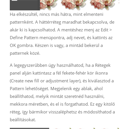
Ha elkészültél, nincs más hátra, mint elmenteni
patternként. A háttérréteg maradhat bekapcsolva, de
akár ki is kapcsolhatod. A mentéshez menj az Edit >
Define Pattern menüpontra, adj nevet, és kattints az
OK gombra. Készen is vagy, a mintád bekerül a
patternek közé.
A legegyszerűbben úgy használhatod, ha a Rétegek
panel alján kattintasz a fél fekete-fehér kör ikonra
(Create new fill or adjustment layer), és kiválasztod a
Pattern lehetőséget. Megjelenik egy ablak, ahol
beállíthatod, melyik mintát szeretnéd használni,
mekkora méretben, és el is forgathatod. Ez egy kitölő
réteg, így bármikor visszaléphetsz és módosíthatod a
beállításokat.