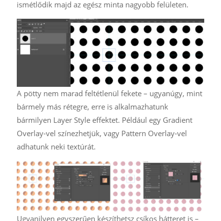
ismétlődik majd az egész minta nagyobb felületen.
A pötty nem marad feltétlenül fekete – ugyanúgy, mint
bármely más rétegre, erre is alkalmazhatunk
bármilyen Layer Style effektet. Például egy Gradient
Overlay-vel színezhetjük, vagy Pattern Overlay-vel
adhatunk neki textúrát.
Ugyanilyen egyszerűen készíthetsz csíkos hátteret is –