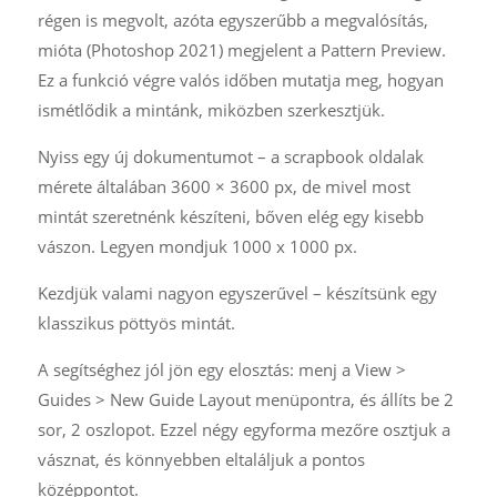
régen is megvolt, azóta egyszerűbb a megvalósítás,
mióta (Photoshop 2021) megjelent a Pattern Preview.
Ez a funkció végre valós időben mutatja meg, hogyan
ismétlődik a mintánk, miközben szerkesztjük.
Nyiss egy új dokumentumot – a scrapbook oldalak
mérete általában 3600 × 3600 px, de mivel most
mintát szeretnénk készíteni, bőven elég egy kisebb
vászon. Legyen mondjuk 1000 x 1000 px.
Kezdjük valami nagyon egyszerűvel – készítsünk egy
klasszikus pöttyös mintát.
A segítséghez jól jön egy elosztás: menj a View >
Guides > New Guide Layout menüpontra, és állíts be 2
sor, 2 oszlopot. Ezzel négy egyforma mezőre osztjuk a
vásznat, és könnyebben eltaláljuk a pontos
középpontot.