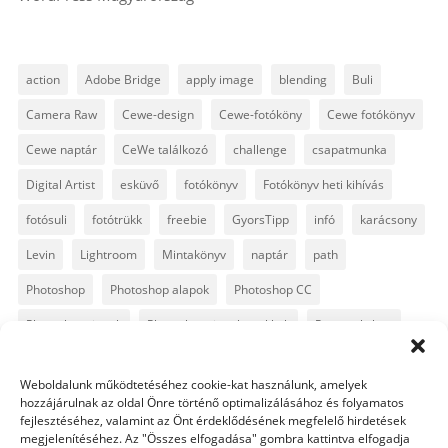
action
Adobe Bridge
apply image
blending
Buli
Camera Raw
Cewe-design
Cewe-fotóköny
Cewe fotókönyv
Cewe naptár
CeWe találkozó
challenge
csapatmunka
Digital Artist
esküvő
fotókönyv
Fotókönyv heti kihívás
fotósuli
fotótrükk
freebie
GyorsTipp
infó
karácsony
Levin
Lightroom
Mintakönyv
naptár
path
Photoshop
Photoshop alapok
Photoshop CC
Photoshop tippek
Photoshop tippek, trükkök
Postworkshop
PS pluginok
Quickpage
retusálás
scrapbook
Weboldalunk működtetéséhez cookie-kat használunk, amelyek
szövegszerkesztés
template
text
Topaz
trükkök
hozzájárulnak az oldal Önre történő optimalizálásához és folyamatos
fejlesztéséhez, valamint az Önt érdeklődésének megfelelő hirdetések
videó
vintage
megjelenítéséhez. Az "Összes elfogadása" gombra kattintva elfogadja