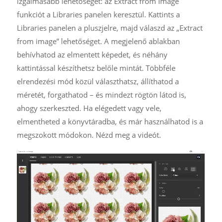
izgalmasabb lehetőséget: az Extract from Image
funkciót a Libraries panelen keresztül. Kattints a
Libraries panelen a pluszjelre, majd válaszd az „Extract
from image” lehetőséget. A megjelenő ablakban
behívhatod az elmentett képedet, és néhány
kattintással készíthetsz belőle mintát. Többféle
elrendezési mód közül választhatsz, állíthatod a
méretét, forgathatod – és mindezt rögtön látod is,
ahogy szerkeszted. Ha elégedett vagy vele,
elmentheted a könyvtáradba, és már használhatod is a
megszokott módokon. Nézd meg a videót.