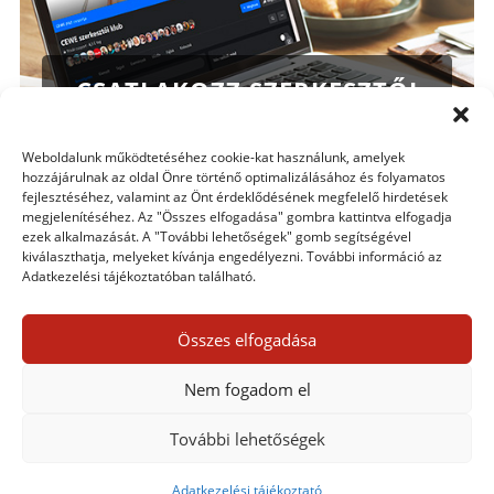
CSATLAKOZZ SZERKESZTŐI
CSOPORTUNKHOZ!
Weboldalunk működtetéséhez cookie-kat használunk, amelyek
hozzájárulnak az oldal Önre történő optimalizálásához és folyamatos
fejlesztéséhez, valamint az Önt érdeklődésének megfelelő hirdetések
megjelenítéséhez. Az "Összes elfogadása" gombra kattintva elfogadja
ezek alkalmazását. A "További lehetőségek" gomb segítségével
Bingó
kiválaszthatja, melyeket kívánja engedélyezni. További információ az
Adatkezelési tájékoztatóban található.
Nincs találat
Összes elfogadása
A keresett oldal nem található. Próbálja meg finomítani a
Nem fogadom el
keresést vagy használja a fenti navigációt, hogy megtalálja a
bejegyzést.
További lehetőségek
Adatkezelési tájékoztató
Adatkezelési tájékoztató