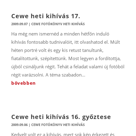
Cewe heti kihívás 17.
2009.09.07
|
CEWE FOTÓKÖNYV HETI KIHÍVÁS
Ha még nem ismernéd a minden hétfőn induló
kihívás fontosabb tudnivalóit, itt olvashatod el. Múlt
héten portré volt és egy kis retust tanultunk,
fiatalítottunk, szépítettünk. Most legyen a fordítottja,
újból csináljunk régit. Tehát a feladat valami új fotóból
régit varázsolni. A téma szabadon...
bővebben
Cewe heti kihívás 16. győztese
2009.09.06
|
CEWE FOTÓKÖNYV HETI KIHÍVÁS
Kedvelt volt ez a kihívás, mert sok kép érkezett és