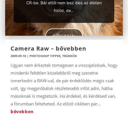
CR-be. Bár ettől nem lesz éles az életlen
fotód, de...
BŐVEBBEN
Camera Raw – bővebben
2009.09.10
|
PHOTOSHOP TIPPEK, TRÜKKÖK
Ugyan nem érkeztek tömegesen a visszajelzések, hogy
mindenki feltétlen közelebbről meg szeretne
ismerkedni a RAW-val, de pár érdeklődés mégis csak
volt, így megpróbálok részletesebb infót adni, hátha
másoknak is megtetszik. Ha érdekel, és kérdésed van,
a fórumban felteheted. Az előző cikkben pár...
bővebben