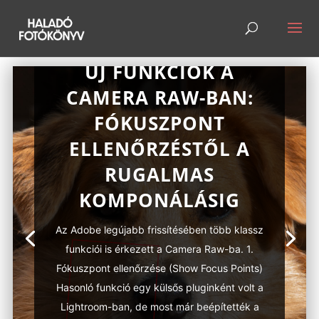
ÚJ FUNKCIÓK A
CAMERA RAW-BAN:
FÓKUSZPONT
ELLENŐRZÉSTŐL A
RUGALMAS
KOMPONÁLÁSIG
Az Adobe legújabb frissítésében több klassz
funkciói is érkezett a Camera Raw-ba. 1.
Fókuszpont ellenőrzése (Show Focus Points)
Hasonló funkció egy külsős pluginként volt a
Lightroom-ban, de most már beépítették a