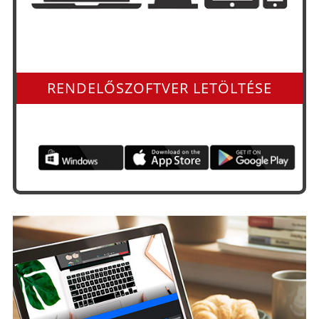
Minden operációs rendszerre és app-ként is
RENDELŐSZOFTVER LETÖLTÉSE