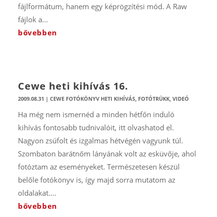
fájlformátum, hanem egy képrögzítési mód. A Raw
fájlok a...
bővebben
Cewe heti kihívás 16.
2009.08.31
|
CEWE FOTÓKÖNYV HETI KIHÍVÁS
,
FOTÓTRÜKK
,
VIDEÓ
Ha még nem ismernéd a minden hétfőn induló
kihívás fontosabb tudnivalóit, itt olvashatod el.
Nagyon zsúfolt és izgalmas hétvégén vagyunk túl.
Szombaton barátnőm lányának volt az esküvője, ahol
fotóztam az eseményeket. Természetesen készül
belőle fotókönyv is, így majd sorra mutatom az
oldalakat....
bővebben