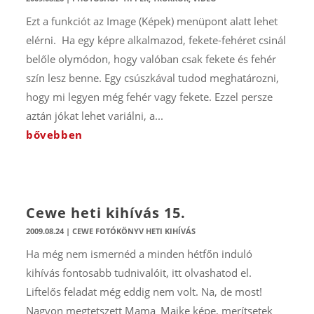
Ezt a funkciót az Image (Képek) menüpont alatt lehet
elérni. Ha egy képre alkalmazod, fekete-fehéret csinál
belőle olymódon, hogy valóban csak fekete és fehér
szín lesz benne. Egy csúszkával tudod meghatározni,
hogy mi legyen még fehér vagy fekete. Ezzel persze
aztán jókat lehet variálni, a...
bővebben
Cewe heti kihívás 15.
2009.08.24
|
CEWE FOTÓKÖNYV HETI KIHÍVÁS
Ha még nem ismernéd a minden hétfőn induló
kihívás fontosabb tudnivalóit, itt olvashatod el.
Liftelős feladat még eddig nem volt. Na, de most!
Nagyon megtetszett Mama_Maike képe, merítsetek