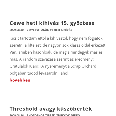
Cewe heti kihívás 15. győztese
2009.08.30
|
CEWE FOTÓKÖNYV HETI KIHÍVÁS
Kicsit tartottam ettől a kihívástól, hogy nem fogjátok
szeretni a liftelést, de nagyon sok klassz oldal érkezett.
Van, amiben hasonlóak, de mégis mindegyik más és
más. A random szavazása szerint az eredmény:
Gratulálok Klári!:) A nyereményt a Scrap Orchard
boltjában tudod levásárolni, ahol...
bővebben
Threshold avagy küszöbérték
2009.08.26
|
PHOTOSHOP TIPPEK, TRÜKKÖK
,
VIDEÓ