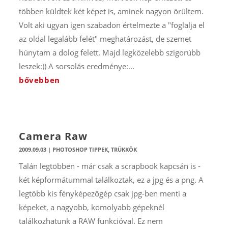
többen küldtek két képet is, aminek nagyon örültem.
Volt aki ugyan igen szabadon értelmezte a "foglalja el
az oldal legalább felét" meghatározást, de szemet
húnytam a dolog felett. Majd legközelebb szigorúbb
leszek:)) A sorsolás eredménye:...
bővebben
Camera Raw
2009.09.03
|
PHOTOSHOP TIPPEK, TRÜKKÖK
Talán legtöbben - már csak a scrapbook kapcsán is -
két képformátummal találkoztak, ez a jpg és a png. A
legtöbb kis fényképezőgép csak jpg-ben menti a
képeket, a nagyobb, komolyabb gépeknél
találkozhatunk a RAW funkcióval. Ez nem