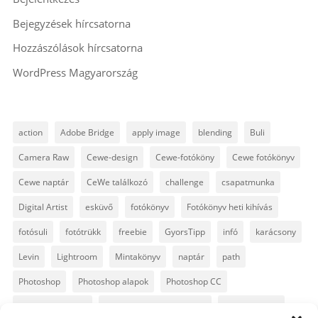
Bejegyzések hírcsatorna
Hozzászólások hírcsatorna
WordPress Magyarország
action
Adobe Bridge
apply image
blending
Buli
Camera Raw
Cewe-design
Cewe-fotóköny
Cewe fotókönyv
Cewe naptár
CeWe találkozó
challenge
csapatmunka
Digital Artist
esküvő
fotókönyv
Fotókönyv heti kihívás
fotósuli
fotótrükk
freebie
GyorsTipp
infó
karácsony
Levin
Lightroom
Mintakönyv
naptár
path
Photoshop
Photoshop alapok
Photoshop CC
Photoshop tippek
Photoshop tippek, trükkök
Postworkshop