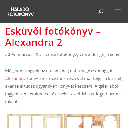
Esküvői fotókönyv –
Alexandra 2
2009. március 25.
|
Cewe fotókönyv
,
Cewe-design
,
freebie
Még adós vagyok az utolsó adag quickpage csomaggal.
Alexandra
könyvének második részével már teljes a készlet,
akár te is tudsz ugyanilyen könyvet készíteni. A galériából
ingyenesen letöltheted, és ezeket az oldalakat fogod benne
találni.