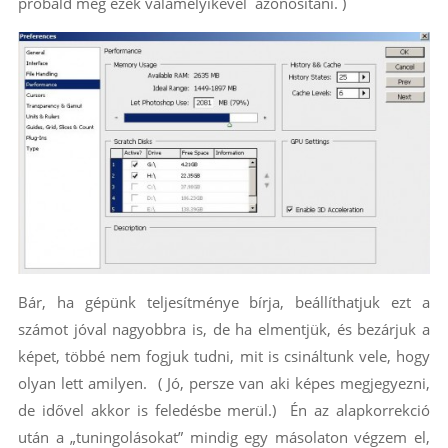
próbáld meg ezek valamelyikével azonosítani. )
Bár, ha gépünk teljesítménye bírja, beállíthatjuk ezt a
számot jóval nagyobbra is, de ha elmentjük, és bezárjuk a
képet, többé nem fogjuk tudni, mit is csináltunk vele, hogy
olyan lett amilyen. ( Jó, persze van aki képes megjegyezni,
de idővel akkor is feledésbe merül.) Én az alapkorrekció
után a „tuningolásokat” mindig egy másolaton végzem el,