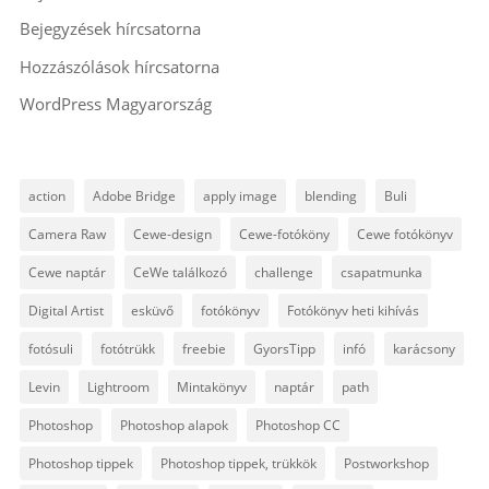
Bejegyzések hírcsatorna
Hozzászólások hírcsatorna
WordPress Magyarország
action
Adobe Bridge
apply image
blending
Buli
Camera Raw
Cewe-design
Cewe-fotóköny
Cewe fotókönyv
Cewe naptár
CeWe találkozó
challenge
csapatmunka
Digital Artist
esküvő
fotókönyv
Fotókönyv heti kihívás
fotósuli
fotótrükk
freebie
GyorsTipp
infó
karácsony
Levin
Lightroom
Mintakönyv
naptár
path
Photoshop
Photoshop alapok
Photoshop CC
Photoshop tippek
Photoshop tippek, trükkök
Postworkshop