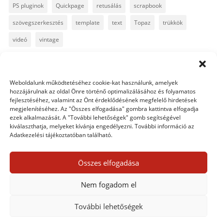
PS pluginok
Quickpage
retusálás
scrapbook
szövegszerkesztés
template
text
Topaz
trükkök
videó
vintage
Weboldalunk működtetéséhez cookie-kat használunk, amelyek
1 hozzászólás
hozzájárulnak az oldal Önre történő optimalizálásához és folyamatos
fejlesztéséhez, valamint az Önt érdeklődésének megfelelő hirdetések
megjelenítéséhez. Az "Összes elfogadása" gombra kattintva elfogadja
juma
2011. június 23. csütörtök-n 11:01 közelében
ezek alkalmazását. A "További lehetőségek" gomb segítségével
Húúúúúúúúú, gyönyörűűűűűű! Mindkettőn!!!!:-)
kiválaszthatja, melyeket kívánja engedélyezni. További információ az
Adatkezelési tájékoztatóban található.
Összes elfogadása
Egy hozzászólás elküldése
Nem fogadom el
Hozzászólás küldéséhez
be kell jelentkezni
.
További lehetőségek