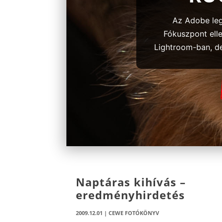
Az Adobe legú
Fókuszpont elle
Lightroom-ban, de 
Naptáras kihívás –
eredményhirdetés
2009.12.01
|
CEWE FOTÓKÖNYV