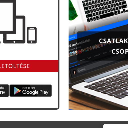
CSATLAK
CSO
és app-ként is
LETÖLTÉSE