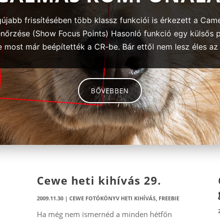
jabb frissítésében több klassz funkciói is érkezett a Cam
nőrzése (Show Focus Points) Hasonló funkció egy külsős p
most már beépítették a CR-be. Bár ettől nem lesz éles az é
BŐVEBBEN
Cewe heti kihívás 29.
2009.11.30
|
CEWE FOTÓKÖNYV HETI KIHÍVÁS
,
FREEBIE
Ha még nem ismernéd a minden hétfőn