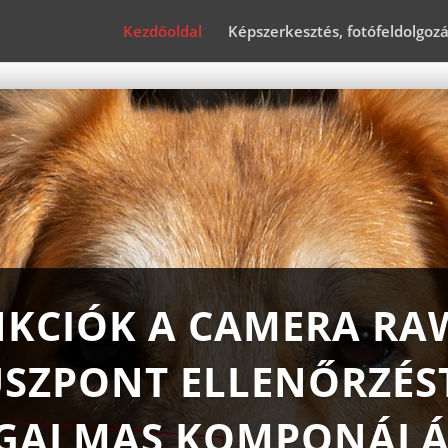
Kezdőoldal
Képszerkesztés, fotófeldolgoz
NKCIÓK A CAMERA RA
SZPONT ELLENŐRZÉS
GALMAS KOMPONÁLÁ