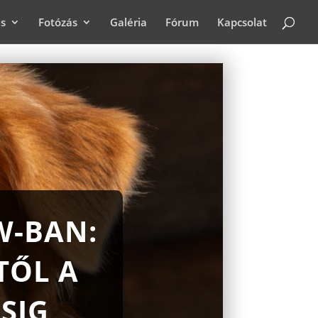
ás
Fotózás
Galéria
Fórum
Kapcsolat
W-BAN:
TŐL A
SIG