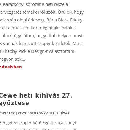
A Karácsonyi sorozat e heti része a
tervezgetés témakörről szólt. Örülök, hogy
sok szép oldal érkezett. Bár a Black Friday
már elmúlt, amikor megint akcióztak a
boltok, úgy látom, hogy több helyen most
is vannak leárazott szuper készletek. Most
a Shabby Pickle Design-t választottam,
nagyon sok...
bővebben
Cewe heti kihívás 27.
győztese
2009.11.22
|
CEWE FOTÓKÖNYV HETI KIHÍVÁS
Rengeteg szuper kép! Egész karácsonyi