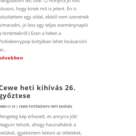
hangulatom lett tőle. 🙂 Annyira jó volt
olvasni, hogy kinek mit is jelent. Én is
készítettem egy oldal, ebből nem szeretnék
kimaradni, jó lesz egy teljes eseménynapló
a történtekről:) Ezen a héten a
Pickleberrypop boltjában lehet levásárolni
az...
bővebben
Cewe heti kihívás 26.
győztese
2009.11.15
|
CEWE FOTÓKÖNYV HETI KIHÍVÁS
Rengeteg kép érkezett, és annyira jók!
Nagyon tetszik, ahogy használtátok a
betűket, igyekeztem lelesni az ötleteket,