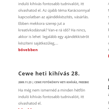
induló kihívás fontosabb tudnivalóit, itt
olvashatod el. Az újabb téma Karácsonnyal
kapcsolatban az ajándékkészítés, vásárlás.
Ebben mekkora szerep jut a
kreatívkodásnak? Van-e rá idő? Ha nincs,
akkor is lehet legalább egy ajándékkísérőt
készíteni sajátkezűleg,...
bővebben
Cewe heti kihívás 28.
2009.11.23
|
CEWE FOTÓKÖNYV HETI KIHÍVÁS
,
FREEBIE
Ha még nem ismernéd a minden hétfőn
induló kihívás fontosabb tudnivalóit, itt
olvashatod el.