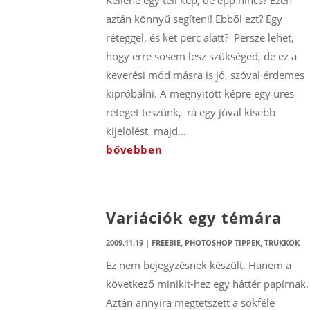
Kellene egy téli kép, de épp nincs? Ezen
aztán könnyű segíteni! Ebből ezt? Egy
réteggel, és két perc alatt? Persze lehet,
hogy erre sosem lesz szükséged, de ez a
keverési mód másra is jó, szóval érdemes
kipróbálni. A megnyitott képre egy üres
réteget teszünk, rá egy jóval kisebb
kijelölést, majd...
bővebben
Variációk egy témára
2009.11.19
|
FREEBIE
,
PHOTOSHOP TIPPEK, TRÜKKÖK
Ez nem bejegyzésnek készült. Hanem a
következő minikit-hez egy háttér papírnak.
Aztán annyira megtetszett a sokféle