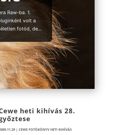
era Raw-ba. 1.
luginként volt a
letlen fotód, de...
Cewe heti kihívás 28.
győztese
2009.11.29
|
CEWE FOTÓKÖNYV HETI KIHÍVÁS