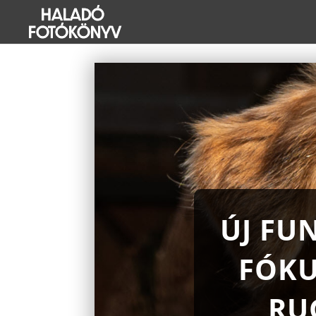
ÚJ FU
FÓKU
RU