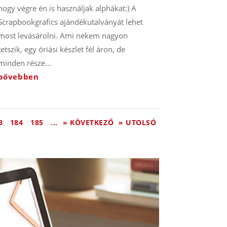
hogy végre én is használjak alphákat:) A
Scrapbookgrafics ajándékutalványát lehet
most levásárolni. Ami nekem nagyon
tetszik, egy óriási készlet fél áron, de
minden része...
bővebben
3
184
185
...
» KÖVETKEZŐ
» UTOLSÓ