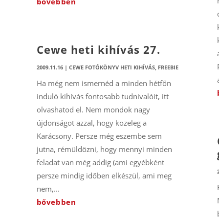
bővebben
Cewe heti kihívás 27.
2009.11.16
|
CEWE FOTÓKÖNYV HETI KIHÍVÁS
,
FREEBIE
Ha még nem ismernéd a minden hétfőn
induló kihívás fontosabb tudnivalóit, itt
olvashatod el. Nem mondok nagy
újdonságot azzal, hogy közeleg a
Karácsony. Persze még eszembe sem
jutna, rémüldözni, hogy mennyi minden
feladat van még addig (ami egyébként
persze mindig időben elkészül, ami meg
nem,...
bővebben