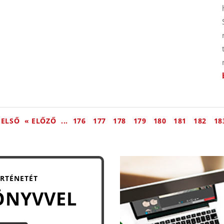
 ELSŐ
« ELŐZŐ
...
176
177
178
179
180
181
182
18
ÖRTÉNETÉT
ÖNYVVEL