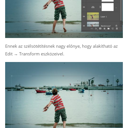
Ennek az szélsötétítésnek nagy előnye, hogy alakítható az
Edit → Transform eszközeivel.