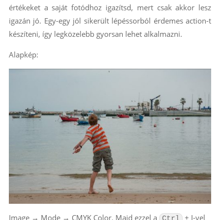
értékeket a saját fotódhoz igazítsd, mert csak akkor lesz
igazán jó. Egy-egy jól sikerült lépéssorból érdemes action-t
készíteni, így legközelebb gyorsan lehet alkalmazni.
Alapkép:
Image → Mode → CMYK Color. Majd ezzel a
+ J-vel
Ctrl