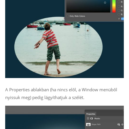
A Properties ablakban (ha nincs elől, a Window menüből
nyissuk meg) pedig lágyíthatjuk a szélét.