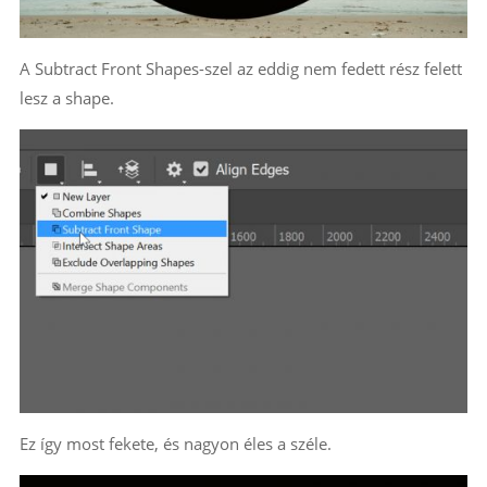
A Subtract Front Shapes-szel az eddig nem fedett rész felett
lesz a shape.
Ez így most fekete, és nagyon éles a széle.