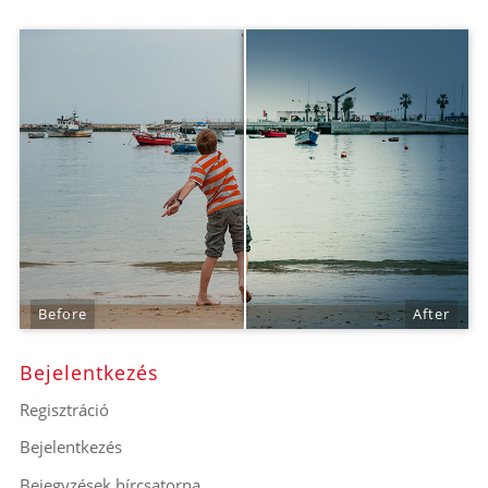
Before
After
Bejelentkezés
Regisztráció
Bejelentkezés
Bejegyzések hírcsatorna