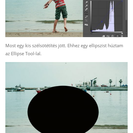
Most egy kis szélsötétítés jött. Ehhez egy ellipszist húztam
az Ellipse Tool-lal.