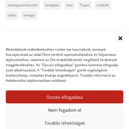
szövegszerkesztés
template
text
Topaz
trükkök
videó
vintage
0 hozzászólás
Weboldalunk működtetéséhez cookie-kat használunk, amelyek
hozzájárulnak az oldal Önre történő optimalizálásához és folyamatos
Trackbacks/Pingbacks
fejlesztéséhez, valamint az Önt érdeklődésének megfelelő hirdetések
megjelenítéséhez. Az "Összes elfogadása" gombra kattintva elfogadja
Készíts magadnak lookup table-t! | Haladó CEWE
ezek alkalmazását. A "További lehetőségek" gomb segítségével
kiválaszthatja, melyeket kívánja engedélyezni. További információ az
FOTÓKÖNYV
- […] Fotóeffekt – lépésről lépésre cikkben
Adatkezelési tájékoztatóban található.
említettem, hogy további érdekességet mutatok meg a
Color Lookup korrekciós rétegről. Az […]
Összes elfogadása
Egy hozzászólás elküldése
Nem fogadom el
Hozzászólás küldéséhez
be kell jelentkezni
.
További lehetőségek