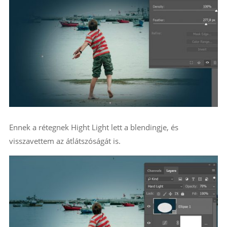
Ennek a rétegnek Hight Light lett a blendingje, és
visszavettem az átlátszóságát is.