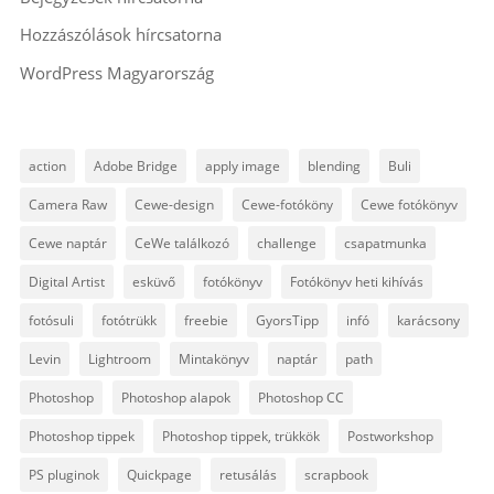
Hozzászólások hírcsatorna
WordPress Magyarország
action
Adobe Bridge
apply image
blending
Buli
Camera Raw
Cewe-design
Cewe-fotóköny
Cewe fotókönyv
Cewe naptár
CeWe találkozó
challenge
csapatmunka
Digital Artist
esküvő
fotókönyv
Fotókönyv heti kihívás
fotósuli
fotótrükk
freebie
GyorsTipp
infó
karácsony
Levin
Lightroom
Mintakönyv
naptár
path
Photoshop
Photoshop alapok
Photoshop CC
Photoshop tippek
Photoshop tippek, trükkök
Postworkshop
PS pluginok
Quickpage
retusálás
scrapbook