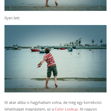
Ilyen lett:
Itt akár abba is hagyhattam volna, de még egy korrekciós
lehetőséget megnéztem, ez a
Color Lookup.
Itt nagyon