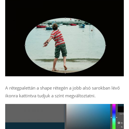
A rétegpalettán a shape rétegén a jobb alsó sarokban lévő
ikonra kattintva tudjuk a színt megváltoztatni.