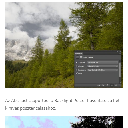
Az Absrtact csoportból a Backlight Poster hasonlatos a heti
kihívás poszterizálásához.