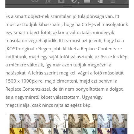
És a smart object-nek számtalan jó tulajdonsága van. Itt
most azt tudjuk kihasználni, hogy ha Ctrl+J-vel másolgatunk
egy smart object fotót, akkor a változtatás mindegyik
másolaton végrehajtódik. Itt ez most azt jelenti, hogy ha a
JKOST:original rétegen jobb klikkel a Replace Contents-re
kattintunk, majd egy saját fotót választunk, az össze kis kép
a miénkre változik, így már azon tudjuk megnézni a
hatásokat. A leírás szerint meg kell vágni a fotó másolatát
1500 x 1000px-re, majd elmenteni, majd ezt behívni a
Replace Contents-szel, de én nem bonyolítottam a dolgot,
és a nagyméretű képet választottam. Ugyanúgy
megcsinálja, csak nincs rajta az egész kép.