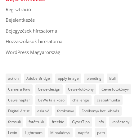
Regisztráció
Bejelentkezés
Bejegyzések hírcsatorna
Hozzászólások hírcsatorna
WordPress Magyarország
action
Adobe Bridge
apply image
blending
Buli
Camera Raw
Cewe-design
Cewe-fotóköny
Cewe fotókönyv
Cewe naptár
CeWe találkozó
challenge
csapatmunka
Digital Artist
esküvő
fotókönyv
Fotókönyv heti kihívás
fotósuli
fotótrükk
freebie
GyorsTipp
infó
karácsony
Levin
Lightroom
Mintakönyv
naptár
path