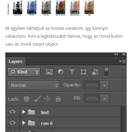
Itt egyben láthatjuk az összes variációt, így könnyű
választani. Ami a legklasszabb benne, hogy ez mind külön
van, és mind smart object.