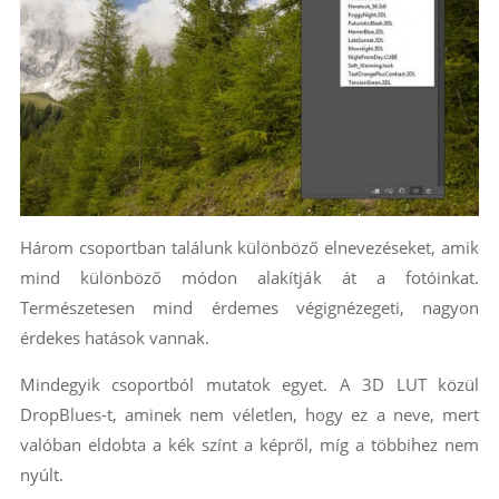
Három csoportban találunk különböző elnevezéseket, amik
mind különböző módon alakítják át a fotóinkat.
Természetesen mind érdemes végignézegeti, nagyon
érdekes hatások vannak.
Mindegyik csoportból mutatok egyet. A 3D LUT közül
DropBlues-t, aminek nem véletlen, hogy ez a neve, mert
valóban eldobta a kék színt a képről, míg a többihez nem
nyúlt.