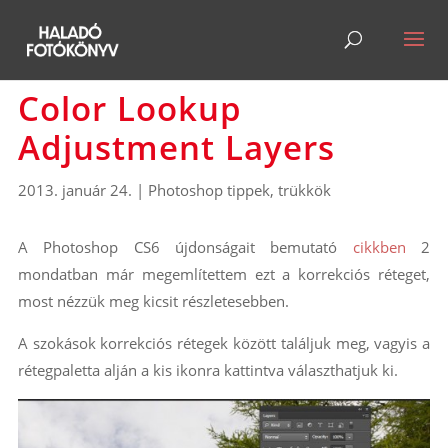
Color Lookup
Adjustment Layers
2013. január 24.
|
Photoshop tippek, trükkök
A Photoshop CS6 újdonságait bemutató
cikkben
2
mondatban már megemlítettem ezt a korrekciós réteget,
most nézzük meg kicsit részletesebben.
A szokások korrekciós rétegek között találjuk meg, vagyis a
rétegpaletta alján a kis ikonra kattintva választhatjuk ki.