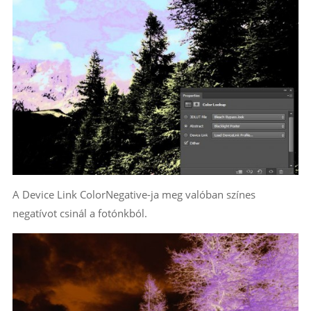
A Device Link ColorNegative-ja meg valóban színes
negatívot csinál a fotónkból.