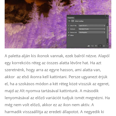
A paletta alján kis ikonok vannak, ezek balról nézve. Alapól
egy korrekciós réteg az összes alatta lévőre hat. Ha azt
szeretnénk, hogy arra az egyre hasson, ami alatta van,
akkor az első ikonra kell kattintani. Persze ugyanezt érjük
el, ha a szokásos módon a két réteg közé visszük az egeret,
majd az Alt nyomva tartásával kattintunk. A második
lenyomásával az előző variációt tudjuk ismét megnézni. Ha
még nem volt előző, akkor ez az ikon nem aktív. A
harmadik visszaállítja az eredeti állapotot. A negyedik ki