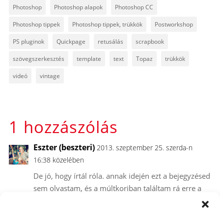
Photoshop
Photoshop alapok
Photoshop CC
Photoshop tippek
Photoshop tippek, trükkök
Postworkshop
PS pluginok
Quickpage
retusálás
scrapbook
szövegszerkesztés
template
text
Topaz
trükkök
videó
vintage
1 hozzászólás
Eszter (beszteri)
2013. szeptember 25. szerda-n
16:38 közelében
De jó, hogy írtál róla. annak idején ezt a bejegyzésed
sem olvastam, és a múltkoriban találtam rá erre a
korrekciós rétegre, és kezdtem el felfedezni! 🙂