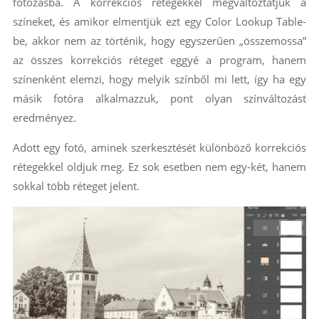
fotózásba. A korrekciós rétegekkel megváltoztatjuk a
színeket, és amikor elmentjük ezt egy Color Lookup Table-
be, akkor nem az történik, hogy egyszerűen „összemossa”
az összes korrekciós réteget eggyé a program, hanem
színenként elemzi, hogy melyik színből mi lett, így ha egy
másik fotóra alkalmazzuk, pont olyan színváltozást
eredményez.
Adott egy fotó, aminek szerkesztését különböző korrekciós
rétegekkel oldjuk meg. Ez sok esetben nem egy-két, hanem
sokkal több réteget jelent.