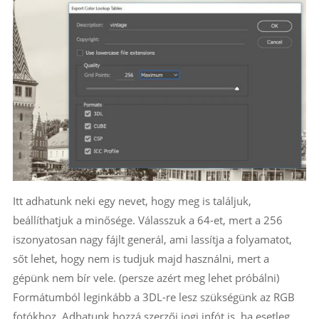
Itt adhatunk neki egy nevet, hogy meg is találjuk,
beállíthatjuk a minősége. Válasszuk a 64-et, mert a 256
iszonyatosan nagy fájlt generál, ami lassítja a folyamatot,
sőt lehet, hogy nem is tudjuk majd használni, mert a
gépünk nem bír vele. (persze azért meg lehet próbálni)
Formátumból leginkább a 3DL-re lesz szükségünk az RGB
fotókhoz. Adhatunk hozzá szerzői jogi infót is, ha esetleg