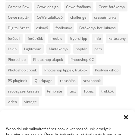
Camera Raw
Cewe-design
Cewe-fotóköny
Cewe fotókönyv
Cewe naptár
CeWe találkozó
challenge
csapatmunka
Digital Artist
esküvő
fotókönyv
Fotókönyv heti kihívás
fotósuli
fotótrükk
freebie
GyorsTipp
infó
karácsony
Levin
Lightroom
Mintakönyv
naptár
path
Photoshop
Photoshop alapok
Photoshop CC
Photoshop tippek
Photoshop tippek, trükkök
Postworkshop
PS pluginok
Quickpage
retusálás
scrapbook
szövegszerkesztés
template
text
Topaz
trükkök
videó
vintage
Weboldalunk működtetéséhez cookie-kat használunk, amelyek
1 hozzászólás
hozzájárulnak az oldal Önre történő optimalizálásához és folyamatos