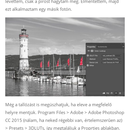
levettem, csak a pirost hagytam meg. Elmentettem, majd
ezt alkalmaztam egy másik fotón.
Még a tallózást is megúszhatjuk, ha eleve a megfelelő
helyre mentjük. Program Files > Adobe > Adobe Photoshop
CC 2015 (nálam, ha neked régebbi van, értelemszerűen az)
> Presets > 3DLUTs, így megtaláljuk a Proprties ablakban.