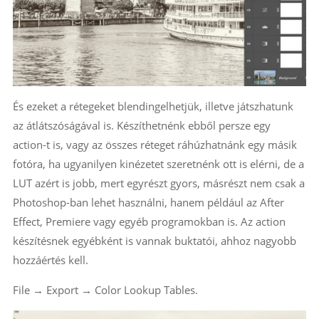
És ezeket a rétegeket blendingelhetjük, illetve játszhatunk
az átlátszóságával is. Készíthetnénk ebből persze egy
action-t is, vagy az összes réteget ráhúzhatnánk egy másik
fotóra, ha ugyanilyen kinézetet szeretnénk ott is elérni, de a
LUT azért is jobb, mert egyrészt gyors, másrészt nem csak a
Photoshop-ban lehet használni, hanem például az After
Effect, Premiere vagy egyéb programokban is. Az action
készítésnek egyébként is vannak buktatói, ahhoz nagyobb
hozzáértés kell.
File → Export → Color Lookup Tables.