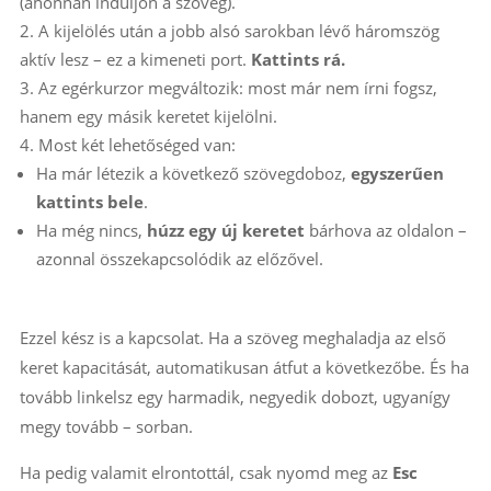
(ahonnan induljon a szöveg).
A kijelölés után a jobb alsó sarokban lévő háromszög
aktív lesz – ez a kimeneti port.
Kattints rá.
Az egérkurzor megváltozik: most már nem írni fogsz,
hanem egy másik keretet kijelölni.
Most két lehetőséged van:
Ha már létezik a következő szövegdoboz,
egyszerűen
kattints bele
.
Ha még nincs,
húzz egy új keretet
bárhova az oldalon –
azonnal összekapcsolódik az előzővel.
Ezzel kész is a kapcsolat. Ha a szöveg meghaladja az első
keret kapacitását, automatikusan átfut a következőbe. És ha
tovább linkelsz egy harmadik, negyedik dobozt, ugyanígy
megy tovább – sorban.
Ha pedig valamit elrontottál, csak nyomd meg az
Esc