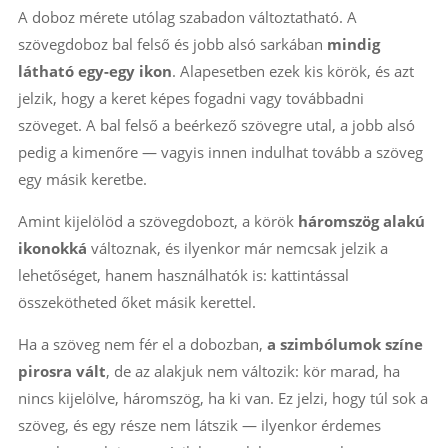
A doboz mérete utólag szabadon változtatható. A
szövegdoboz bal felső és jobb alsó sarkában
mindig
látható egy-egy ikon
. Alapesetben ezek kis körök, és azt
jelzik, hogy a keret képes fogadni vagy továbbadni
szöveget. A bal felső a beérkező szövegre utal, a jobb alsó
pedig a kimenőre — vagyis innen indulhat tovább a szöveg
egy másik keretbe.
Amint kijelölöd a szövegdobozt, a körök
háromszög alakú
ikonokká
változnak, és ilyenkor már nemcsak jelzik a
lehetőséget, hanem használhatók is: kattintással
összekötheted őket másik kerettel.
Ha a szöveg nem fér el a dobozban,
a szimbólumok színe
pirosra vált
, de az alakjuk nem változik: kör marad, ha
nincs kijelölve, háromszög, ha ki van. Ez jelzi, hogy túl sok a
szöveg, és egy része nem látszik — ilyenkor érdemes