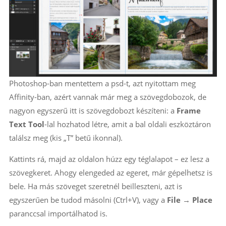
Photoshop-ban mentettem a psd-t, azt nyitottam meg
Affinity-ban, azért vannak már meg a szövegdobozok, de
nagyon egyszerű itt is szövegdobozt készíteni: a
Frame
Text Tool
-lal hozhatod létre, amit a bal oldali eszköztáron
találsz meg (kis „T” betű ikonnal).
Kattints rá, majd az oldalon húzz egy téglalapot – ez lesz a
szövegkeret. Ahogy elengeded az egeret, már gépelhetsz is
bele. Ha más szöveget szeretnél beilleszteni, azt is
egyszerűen be tudod másolni (Ctrl+V), vagy a
File → Place
paranccsal importálhatod is.