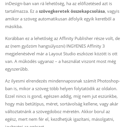
inDesign-ban van rá lehetőség, ha az előfizetésed azt is
tartalmazza. Ez a
szövegkeretek összekapcsolása
, vagyis
amikor a szöveg automatikusan átfolyik egyik keretből a
másikba.
Korábban ez a lehetőség az Affinity Publisher része volt, de
az (nem győzöm hangsúlyozni) INGYENES Affinity 3
megjelenésével már a Layout Studio eszközei között is ott
van. A működés ugyanaz – a használat viszont most még
egyszerűbb.
Az ilyesmi elrendezés mindennaposnak számít Photoshop-
ban is, mikor a szöveg több helyen folytatódik az oldalon.
Ezzel nincs is gond, egészen addig, míg nem jut eszünkbe,
hogy más betűtípus, méret, sortávolság kellene, vagy akár
változtatnánk a szövegdoboz méretén. Akkor borul az
egész, mert nem fér el, kezdhetjük igazítani, másolgatni,
javítgatni az egészet.