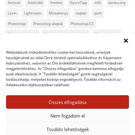
fotósuli
fotótrükk
freebie
GyorsTipp
infó
karácsony
Levin
Lightroom
Mintakönyv
naptár
path
Photoshop
Photoshop alapok
Photoshop CC
Photoshop tippek
Photoshop tippek, trükkök
Postworkshop
PS pluginok
Quickpage
retusálás
scrapbook
Weboldalunk működtetéséhez cookie-kat használunk, amelyek
szövegszerkesztés
template
text
Topaz
trükkök
hozzájárulnak az oldal Önre történő optimalizálásához és folyamatos
fejlesztéséhez, valamint az Önt érdeklődésének megfelelő hirdetések
videó
vintage
megjelenítéséhez. Az "Összes elfogadása" gombra kattintva elfogadja
ezek alkalmazását. A "További lehetőségek" gomb segítségével
kiválaszthatja, melyeket kívánja engedélyezni. További információ az
Adatkezelési tájékoztatóban található.
0 hozzászólás
Összes elfogadása
Egy hozzászólás elküldése
Nem fogadom el
Hozzászólás küldéséhez
be kell jelentkezni
.
További lehetőségek