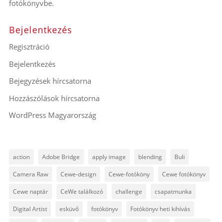
fotókönyvbe.
Bejelentkezés
Regisztráció
Bejelentkezés
Bejegyzések hírcsatorna
Hozzászólások hírcsatorna
WordPress Magyarország
action
Adobe Bridge
apply image
blending
Buli
Camera Raw
Cewe-design
Cewe-fotóköny
Cewe fotókönyv
Cewe naptár
CeWe találkozó
challenge
csapatmunka
Digital Artist
esküvő
fotókönyv
Fotókönyv heti kihívás