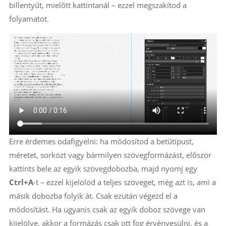
billentyűt, mielőtt kattintanál – ezzel megszakítod a
folyamatot.
Erre érdemes odafigyelni: ha módosítod a betűtípust,
méretet, sorközt vagy bármilyen szövegformázást, először
kattints bele az egyik szövegdobozba, majd nyomj egy
Ctrl+A
-t – ezzel kijelölöd a teljes szöveget, még azt is, ami a
másik dobozba folyik át. Csak ezután végezd el a
módosítást. Ha ugyanis csak az egyik doboz szövege van
kijelölve, akkor a formázás csak ott fog érvényesülni, és a