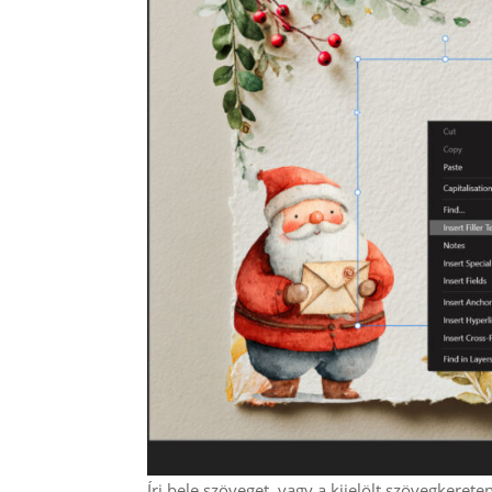
Írj bele szöveget, vagy a kijelölt szövegkerete