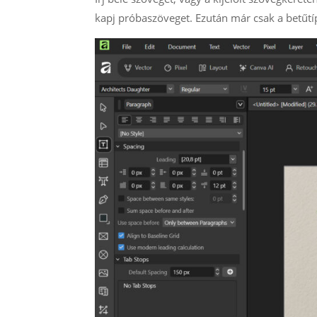
kapj próbaszöveget. Ezután már csak a betűtípu