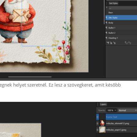
vegnek helyet szeretnél. Ez lesz a szövegkeret, amit később