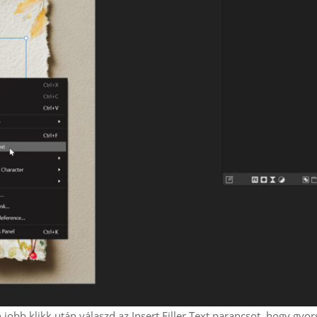
n jobb klikk után válaszd az Insert Filler Text parancsot, hogy gyo