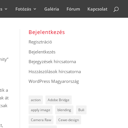
ás
Fotózás
Galéria
Fórum
Kapcsolat
Bejelentkezés
Regisztráció
Bejelentkezés
nity”
Bejegyzések hírcsatorna
,
Hozzászólások hírcsatorna
WordPress Magyarország
tik a
ak át
action
Adobe Bridge
csak
apply image
blending
Buli
Camera Raw
Cewe-design
t,