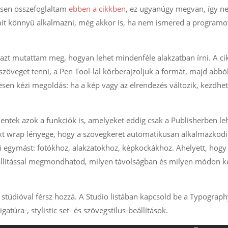
esen összefoglaltam
ebben a cikkben
, ez ugyanúgy megvan, így 
 amit könnyű alkalmazni, még akkor is, ha nem ismered a programo
n azt mutattam meg, hogyan lehet mindenféle alakzatban írni. A ci
szöveget tenni, a Pen Tool-lal körberajzoljuk a formát, majd abból
esen kézi megoldás: ha a kép vagy az elrendezés változik, kezdhe
lentek azok a funkciók is, amelyeket eddig csak a Publisherben le
ext wrap lényege, hogy a szövegkeret automatikusan alkalmazkod
 egymást: fotókhoz, alakzatokhoz, képkockákhoz. Ahelyett, hogy
eállítással megmondhatod, milyen távolságban és milyen módon k
stúdióval férsz hozzá. A Studio listában kapcsold be a Typograph
túra-, stylistic set- és szövegstílus-beállítások.