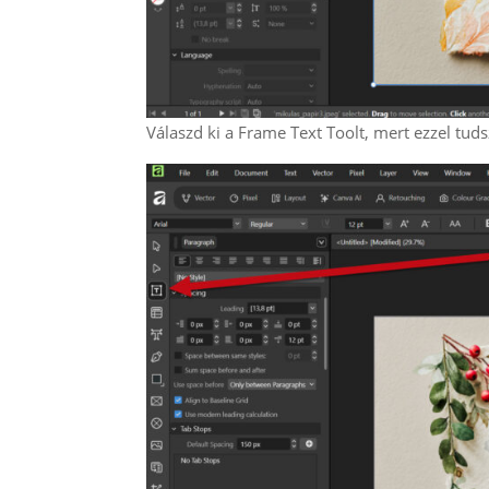
Válaszd ki a Frame Text Toolt, mert ezzel tuds