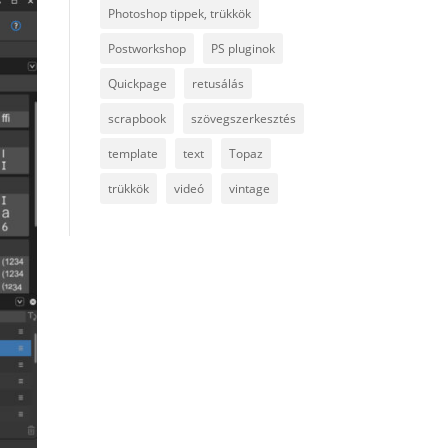
Photoshop tippek, trükkök
Postworkshop
PS pluginok
Quickpage
retusálás
scrapbook
szövegszerkesztés
template
text
Topaz
trükkök
videó
vintage