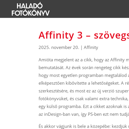
Affinity 3 – szöve
2025. november 20.
|
Affinity
Amióta megjelent az a cikk, hogy az Affinity m
bemutatását. Az évek során rengeteg cikk kés
hogy most egyetlen programban megtalálod a
elképesztően kibővítette a lehetőségeket. A ré
szerkesztésére, és most ez az új verzió szupe
fotókönyvüket, és csak valami extra technika
egy külső programba. Ezt a cikket azoknak i
az inDesign-ban van, így PS-ben ezt nem tudj
És akkor vágjunk is bele a közepébe: kezdjük 