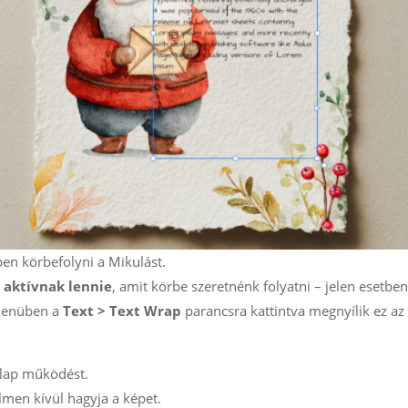
en körbefolyni a Mikulást.
 aktívnak lennie
, amit körbe szeretnénk folyatni – jelen esetben
 menüben a
Text > Text Wrap
parancsra kattintva megnyílik ez az
 alap működést.
elmen kívül hagyja a képet.