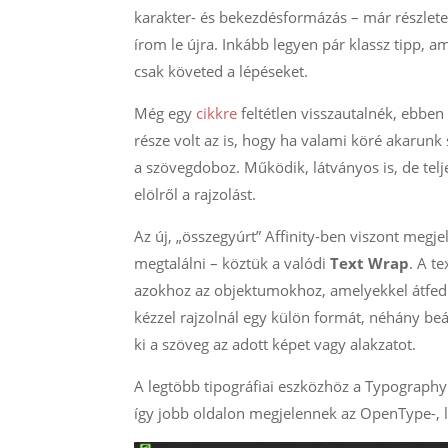
karakter- és bekezdésformázás – már részlet
írom le újra. Inkább legyen pár klassz tipp,
csak követed a lépéseket.
Még egy
cikkre
feltétlen visszautalnék, ebbe
része volt az is, hogy ha valami köré akarunk 
a szövegdoboz. Működik, látványos is, de telj
elölről a rajzolást.
Az új, „összegyúrt” Affinity-ben viszont megje
megtalálni – köztük a valódi
Text Wrap
. A t
azokhoz az objektumokhoz, amelyekkel átfedi
kézzel rajzolnál egy külön formát, néhány b
ki a szöveg az adott képet vagy alakzatot.
A legtöbb tipográfiai eszközhöz a Typography 
így jobb oldalon megjelennek az OpenType-, liga