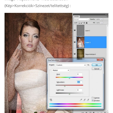
(Kép>Korrekciók>Színezet/telítettség) :