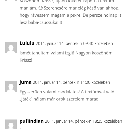
Köszönöm Krissz, újabb löketet kapott a textúra
mániám. 🙂 Szerencsére már elég késő van ahhoz,
hogy rávessem magam a ps-re. De persze holnap is
lesz baba-csucsuka!!!!
Lululu
2011. január 14. péntek-n 09:40 közelében
Ismét tanultam valami izgit! Nagyon köszönöm
Krissz!
juma
2011. január 14. péntek-n 11:20 közelében
Egyszerűen valami csodálatos! A textúrával való
„játék” nálam már örök szerelem marad!
pufiindian
2011. január 14. péntek-n 18:25 közelében