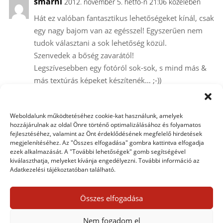
smarni
2012. november 5. hétfő-n 21:06 közelében
Hát ez valóban fantasztikus lehetőségeket kínál, csak
egy nagy bajom van az egésszel! Egyszerűen nem
tudok választani a sok lehetőség közül.
Szenvedek a bőség zavarától!
Legszívesebben egy fotóról sok-sok, s mind más &
más textúrás képeket készítenék… ;-))
Nagyon jó dolog ez, s nagyon 10x.
Weboldalunk működtetéséhez cookie-kat használunk, amelyek
hozzájárulnak az oldal Önre történő optimalizálásához és folyamatos
Trackbacks/Pingbacks
fejlesztéséhez, valamint az Önt érdeklődésének megfelelő hirdetések
megjelenítéséhez. Az "Összes elfogadása" gombra kattintva elfogadja
Már megint textúra | Haladó CEWE FOTÓKÖNYV
- […]
ezek alkalmazását. A "További lehetőségek" gomb segítségével
már volt többször is róla szó. Textúra mánia, Textúra,
kiválaszthatja, melyeket kívánja engedélyezni. További információ az
Adatkezelési tájékoztatóban található.
blending és egyéb finomságok, Textúra+ Ezeket találtam
hirtelen, de biztos…
Összes elfogadása
Egy hozzászólás elküldése
Nem fogadom el