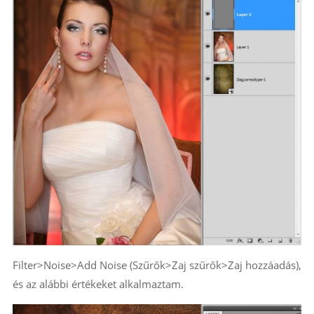
Filter>Noise>Add Noise (Szűrők>Zaj szűrők>Zaj hozzáadás),
és az alábbi értékeket alkalmaztam.