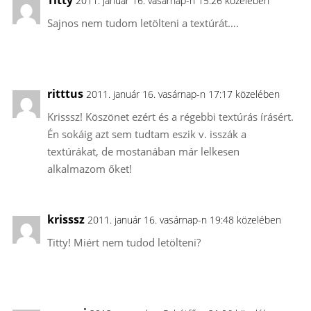
2011. január 16. vasárnap-n 15:26 közelében
Sajnos nem tudom letölteni a textúrát….
ritttus
2011. január 16. vasárnap-n 17:17 közelében
Krisssz! Köszönet ezért és a régebbi textúrás írásért.
Én sokáig azt sem tudtam eszik v. isszák a
textúrákat, de mostanában már lelkesen
alkalmazom őket!
krisssz
2011. január 16. vasárnap-n 19:48 közelében
Titty! Miért nem tudod letölteni?