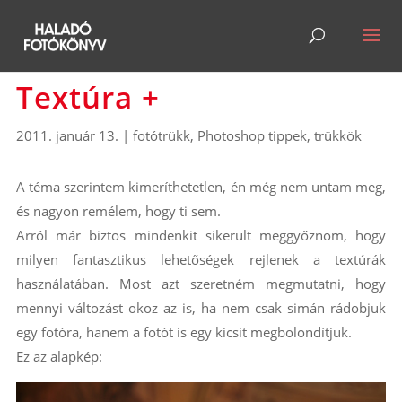
Textúra +
2011. január 13.
|
fotótrükk
,
Photoshop tippek, trükkök
A téma szerintem kimeríthetetlen, én még nem untam meg,
és nagyon remélem, hogy ti sem.
Arról már biztos mindenkit sikerült meggyőznöm, hogy
milyen fantasztikus lehetőségek rejlenek a textúrák
használatában. Most azt szeretném megmutatni, hogy
mennyi változást okoz az is, ha nem csak simán rádobjuk
egy fotóra, hanem a fotót is egy kicsit megbolondítjuk.
Ez az alapkép: