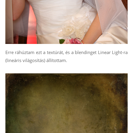
Erre ráhúztam ezt a textúrát, és a blendinget Linear Light-ra
(lineáris világosítás) állítottam.