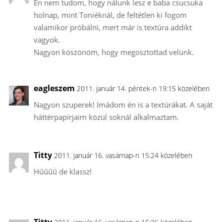
Én nem tudom, hogy nálunk lesz e baba csucsuka
holnap, mint Toniéknál, de feltétlen ki fogom
valamikor próbálni, mert már is textúra addikt
vagyok.
Nagyon köszönöm, hogy megosztottad velünk.
eagleszem
2011. január 14. péntek-n 19:15 közelében
Nagyon szuperek! Imádom én is a textúrákat. A saját
háttérpapírjaim közül soknál alkalmaztam.
Titty
2011. január 16. vasárnap-n 15:24 közelében
Hűűűű de klassz!
Titty