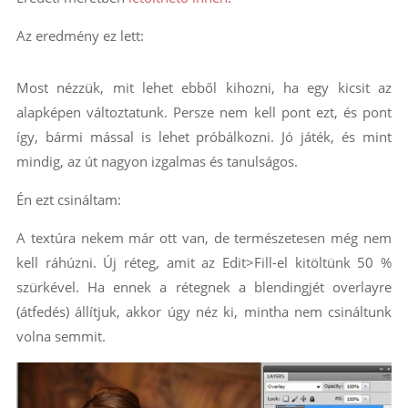
Az eredmény ez lett:
Most nézzük, mit lehet ebből kihozni, ha egy kicsit az
alapképen változtatunk. Persze nem kell pont ezt, és pont
így, bármi mással is lehet próbálkozni. Jó játék, és mint
mindig, az út nagyon izgalmas és tanulságos.
Én ezt csináltam:
A textúra nekem már ott van, de természetesen még nem
kell ráhúzni. Új réteg, amit az Edit>Fill-el kitöltünk 50 %
szürkével. Ha ennek a rétegnek a blendingjét overlayre
(átfedés) állítjuk, akkor úgy néz ki, mintha nem csináltunk
volna semmit.