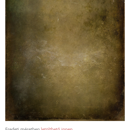
Eredeti méretben
letölthető innen
.