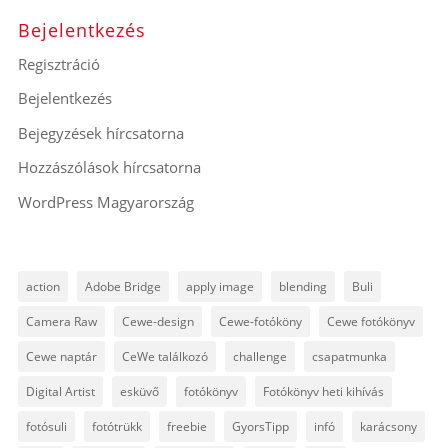
Bejelentkezés
Regisztráció
Bejelentkezés
Bejegyzések hírcsatorna
Hozzászólások hírcsatorna
WordPress Magyarország
action
Adobe Bridge
apply image
blending
Buli
Camera Raw
Cewe-design
Cewe-fotóköny
Cewe fotókönyv
Cewe naptár
CeWe találkozó
challenge
csapatmunka
Digital Artist
esküvő
fotókönyv
Fotókönyv heti kihívás
fotósuli
fotótrükk
freebie
GyorsTipp
infó
karácsony