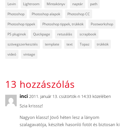
Levin
Lightroom
Mintakönyv
naptár
path
Photoshop
Photoshop alapok
Photoshop CC
Photoshop tippek
Photoshop tippek, trükkök
Postworkshop
PS pluginok
Quickpage
retusálás
scrapbook
szövegszerkesztés
template
text
Topaz
trükkök
videó
vintage
13 hozzászólás
inci
2011. január 13. csütörtök-n 14:33 közelében
Szia krisssz!
Nagyon klassz! Jövő héten lesz a lányom
szalagavatója, készítek hasonló fotót és biztosan ki