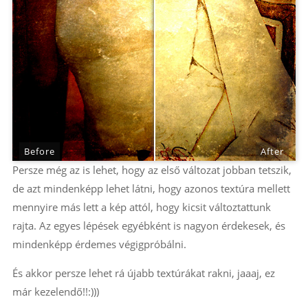
Before
After
Persze még az is lehet, hogy az első változat jobban tetszik,
de azt mindenképp lehet látni, hogy azonos textúra mellett
mennyire más lett a kép attól, hogy kicsit változtattunk
rajta. Az egyes lépések egyébként is nagyon érdekesek, és
mindenképp érdemes végigpróbálni.
És akkor persze lehet rá újabb textúrákat rakni, jaaaj, ez
már kezelendő!!:)))