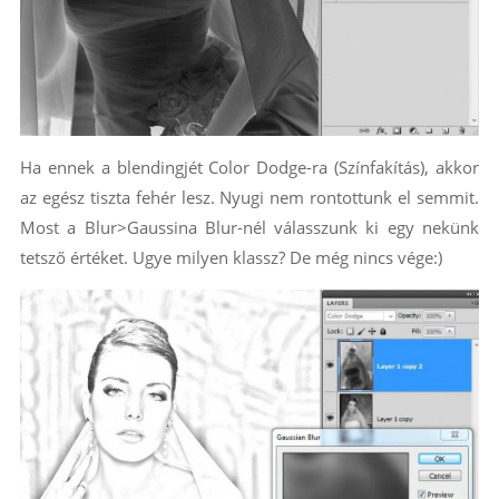
Ha ennek a blendingjét Color Dodge-ra (Színfakítás), akkor
az egész tiszta fehér lesz. Nyugi nem rontottunk el semmit.
Most a Blur>Gaussina Blur-nél válasszunk ki egy nekünk
tetsző értéket. Ugye milyen klassz? De még nincs vége:)