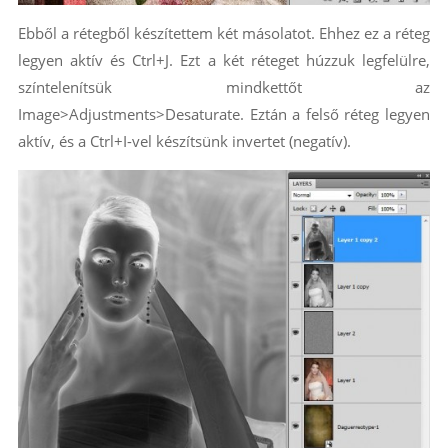
Ebből a rétegből készítettem két másolatot. Ehhez ez a réteg
legyen aktív és Ctrl+J. Ezt a két réteget húzzuk legfelülre,
színtelenítsük mindkettőt az
Image>Adjustments>Desaturate. Eztán a felső réteg legyen
aktív, és a Ctrl+I-vel készítsünk invertet (negatív).