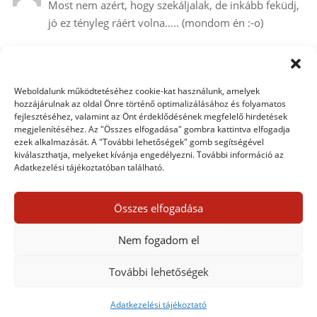
Most nem azért, hogy szekáljalak, de inkább feküdj,
jó ez tényleg ráért volna….. (mondom én :-o)
Holnap szeretnélek látni!!!!!!
GYÓGYÚLJ MEG!!! XXXXXXXXX
Weboldalunk működtetéséhez cookie-kat használunk, amelyek
hozzájárulnak az oldal Önre történő optimalizálásához és folyamatos
fejlesztéséhez, valamint az Önt érdeklődésének megfelelő hirdetések
megjelenítéséhez. Az "Összes elfogadása" gombra kattintva elfogadja
rubinka
2011. február 28. hétfő-n 11:41 közelében
ezek alkalmazását. A "További lehetőségek" gomb segítségével
Kösz a leírást, töltök és majd kipróbálom, kösz még
kiválaszthatja, melyeket kívánja engedélyezni. További információ az
Adatkezelési tájékoztatóban található.
egyszer :)!
Összes elfogadása
Egy hozzászólás elküldése
Nem fogadom el
Hozzászólás küldéséhez
be kell jelentkezni
.
További lehetőségek
Adatkezelési tájékoztató
Adatkezelési tájékoztató