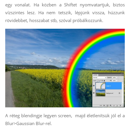
egy vonalat. Ha közben a Shiftet nyomvatartjuk, biztos
vízszintes lesz. Ha nem tetszik, lépjünk vissza, húzzunk
rövidebbet, hosszabat stb, szóval próbálkozzunk.
A réteg blendingje legyen screen, majd életlenítsük jól el a
Blur>Gaussian Blur-rel.