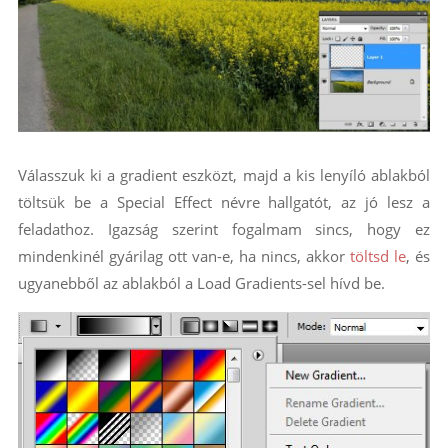
Válasszuk ki a gradient eszközt, majd a kis lenyíló ablakból
töltsük be a Special Effect névre hallgatót, az jó lesz a
feladathoz. Igazság szerint fogalmam sincs, hogy ez
mindenkinél gyárilag ott van-e, ha nincs, akkor
töltsd le
, és
ugyanebből az ablakból a Load Gradients-sel hívd be.