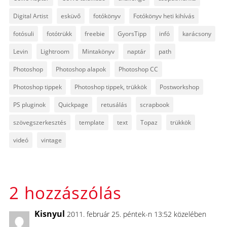
Digital Artist
esküvő
fotókönyv
Fotókönyv heti kihívás
fotósuli
fotótrükk
freebie
GyorsTipp
infó
karácsony
Levin
Lightroom
Mintakönyv
naptár
path
Photoshop
Photoshop alapok
Photoshop CC
Photoshop tippek
Photoshop tippek, trükkök
Postworkshop
PS pluginok
Quickpage
retusálás
scrapbook
szövegszerkesztés
template
text
Topaz
trükkök
videó
vintage
2 hozzászólás
Kisnyul
2011. február 25. péntek-n 13:52 közelében