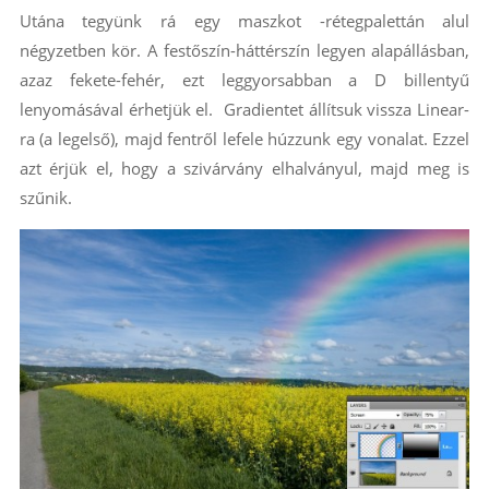
Utána tegyünk rá egy maszkot -rétegpalettán alul
négyzetben kör. A festőszín-háttérszín legyen alapállásban,
azaz fekete-fehér, ezt leggyorsabban a D billentyű
lenyomásával érhetjük el. Gradientet állítsuk vissza Linear-
ra (a legelső), majd fentről lefele húzzunk egy vonalat. Ezzel
azt érjük el, hogy a szivárvány elhalványul, majd meg is
szűnik.