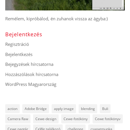
Remélem, kipróbálod, én zuhanok vissza az ágyba:)
Bejelentkezés
Regisztráció
Bejelentkezés
Bejegyzések hírcsatorna
Hozzászólások hírcsatorna
WordPress Magyarország
action
Adobe Bridge
apply image
blending
Buli
Camera Raw
Cewe-design
Cewe-fotóköny
Cewe fotókönyv
Cewe naptár
CeWe találkozó
challenge
csapatmunka