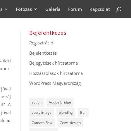
ás
Fotózás
Galéria
Fórum
Kapcsolat
Bejelentkezés
Regisztráció
Bejelentkezés
alaki
Bejegyzések hírcsatorna
xport
Hozzászólások hírcsatorna
WordPress Magyarország
 jóval
uszáj
action
Adobe Bridge
ől? A
 jóval
apply image
blending
Buli
oldja.
Camera Raw
Cewe-design