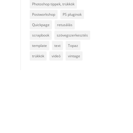
Photoshop tippek, trükkök
Postworkshop
PS pluginok
Quickpage
retusálás
scrapbook
szövegszerkesztés
template
text
Topaz
trükkök
videó
vintage