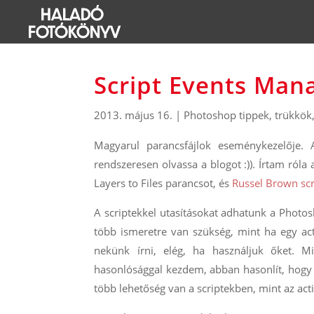
Script Events Man
2013. május 16.
|
Photoshop tippek, trükkök
Magyarul parancsfájlok eseménykezelője. 
rendszeresen olvassa a blogot :)). Írtam róla
Layers to Files parancsot, és
Russel Brown scr
A scriptekkel utasításokat adhatunk a Photos
több ismeretre van szükség, mint ha egy ac
nekünk írni, elég, ha használjuk őket. Mi
hasonlósággal kezdem, abban hasonlít, hogy 
több lehetőség van a scriptekben, mint az act