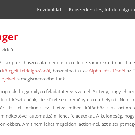
Kezdőoldal
Képszerkesztés, fotófeldolgoz
ager
,
videó
A scriptek használata nem ismeretlen számunkra (már, ha v
 a
kötegelt feldolgozásnál
, használhattuk az
Alpha készítésnél
az E
ipjeivel
is megismerkedhettünk.
hop-nak, hogy milyen feladatot végezzen el. Az tény, hogy ehhez
tion-t készítenénk, de közel sem reménytelen a helyzet. Nem m
ért is kell nekünk ez, illetve miben különbözik az action-t
mindkettővel automatizálni lehet feladatokat. A különbség, hogy
ion-ökben. Amit nem lehet megoldani action-nel, azt a script meg