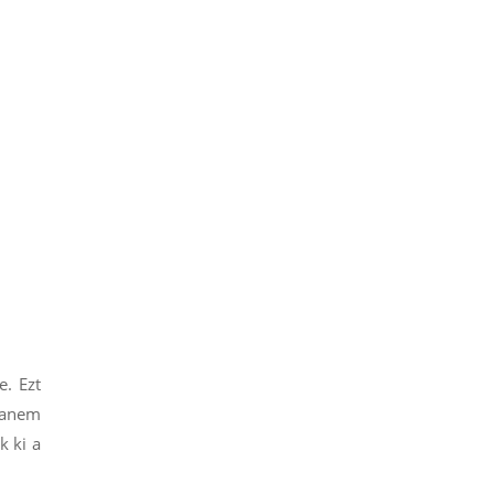
. Ezt
hanem
k ki a