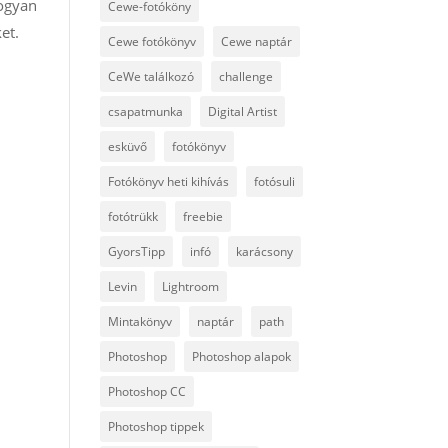
hogyan
Cewe-fotóköny
et.
Cewe fotókönyv
Cewe naptár
CeWe találkozó
challenge
csapatmunka
Digital Artist
esküvő
fotókönyv
Fotókönyv heti kihívás
fotósuli
fotótrükk
freebie
GyorsTipp
infó
karácsony
Levin
Lightroom
Mintakönyv
naptár
path
Photoshop
Photoshop alapok
Photoshop CC
Photoshop tippek