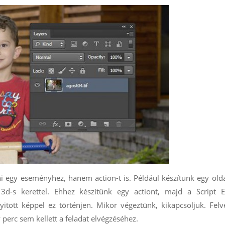
ni egy eseményhez, hanem action-t is. Például készítünk egy olda
 3d-s kerettel. Ehhez készítünk egy actiont, majd a Script E
tt képpel ez történjen. Mikor végeztünk, kikapcsoljuk. Felv
perc sem kellett a feladat elvégzéséhez.