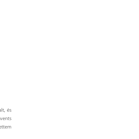
lt, és
vents
ettem