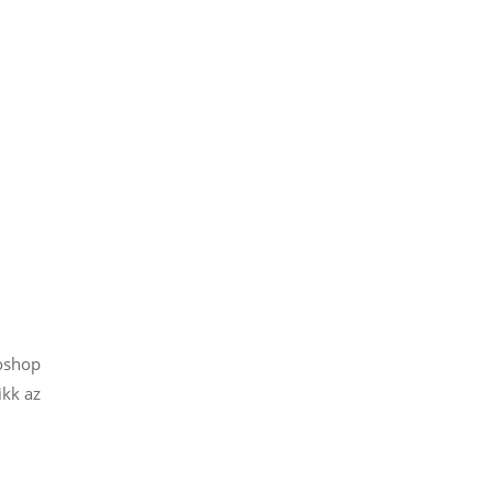
toshop
ikk az