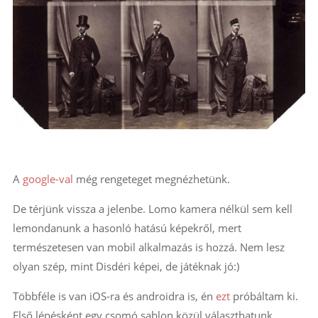
A
google-val
még rengeteget megnézhetünk.
De térjünk vissza a jelenbe. Lomo kamera nélkül sem kell
lemondanunk a hasonló hatású képekről, mert
természetesen van mobil alkalmazás is hozzá. Nem lesz
olyan szép, mint Disdéri képei, de játéknak jó:)
Többféle is van iOS-ra és androidra is, én
ezt
próbáltam ki.
Első lépésként egy csomó sablon közül választhatunk.