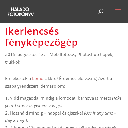
Ikerlencsés
fényképezőgép
2015. augusztus 13.
|
Mobilfotózás
,
Photoshop tippek,
trükkök
Emlékeztek a
Lomo
cikkre? Érdemes elolvasni:) Azért a
szabályrendszert idemásolom:
Vidd magaddal mindig a lomódat, bárhova is mész!
(Take
your Lomo everywhere you go)
Használd mindig – nappal és éjszaka!
(Use it any time –
day & night)
A lomográfia nem bolygatja meg az életedet, de részét