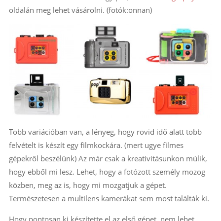
oldalán meg lehet vásárolni. (fotók:onnan)
Több variációban van, a lényeg, hogy rövid idő alatt több
felvételt is készít egy filmkockára. (mert ugye filmes
gépekről beszélünk) Az már csak a kreativitásunkon múlik,
hogy ebből mi lesz. Lehet, hogy a fotózott személy mozog
közben, meg az is, hogy mi mozgatjuk a gépet.
Természetesen a multilens kamerákat sem most találták ki.
Hogy pontosan ki készítette el az első gépet, nem lehet