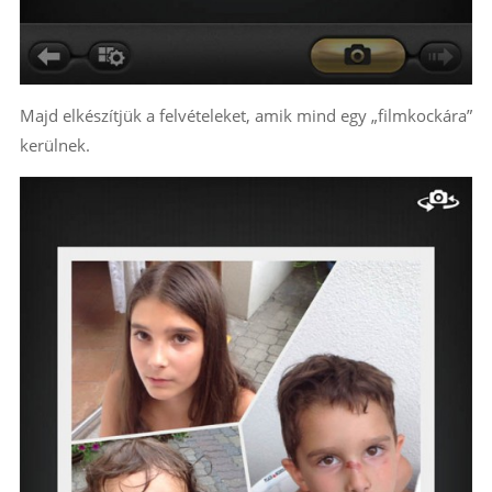
Majd elkészítjük a felvételeket, amik mind egy „filmkockára”
kerülnek.