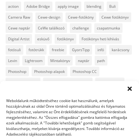
action
Adobe Bridge
apply image
blending
Buli
Camera Raw
Cewe-design
Cewe-fotóköny
Cewe fotókönyv
Cewe naptár
CeWe találkozó
challenge
csapatmunka
Digital Artist
esküvő
fotókönyv
Fotókönyv heti kihívás
fotósuli
fotótrükk
freebie
GyorsTipp
infó
karácsony
Levin
Lightroom
Mintakönyv
naptár
path
Photoshop
Photoshop alapok
Photoshop CC
Photoshop tippek
Photoshop tippek, trükkök
Postworkshop
PS pluginok
Quickpage
retusálás
scrapbook
Weboldalunk működtetéséhez cookie-kat használunk, amelyek
szövegszerkesztés
template
text
Topaz
trükkök
hozzájárulnak az oldal Önre történő optimalizálásához és folyamatos
fejlesztéséhez, valamint az Önt érdeklődésének megfelelő hirdetések
videó
vintage
megjelenítéséhez. Az "Összes elfogadása" gombra kattintva elfogadja
ezek alkalmazását. A "További lehetőségek" gomb segítségével
kiválaszthatja, melyeket kívánja engedélyezni. További információ az
Adatkezelési tájékoztatóban található.