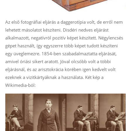
Az első fotográfiai eljárás a daggerotípia volt, de erről nem
lehetett másolatot készíteni. Disdéri nedves eljárást
alkalmazott, negatívról pozitív képet készített. Négylencsés
gépet használt, így egyszerre több képet tudott készíteni
egy üveglemezre. 1854-ben szabadalmaztatta eljárását,
amivel óriási sikert aratott. Jóval olcsóbb volt a többi
eljárásnál, és az arisztokrácia körében igen kedvelt volt
ezeknek a vizitkártyáknak a használata. Két kép a
Wikimedia-ból: