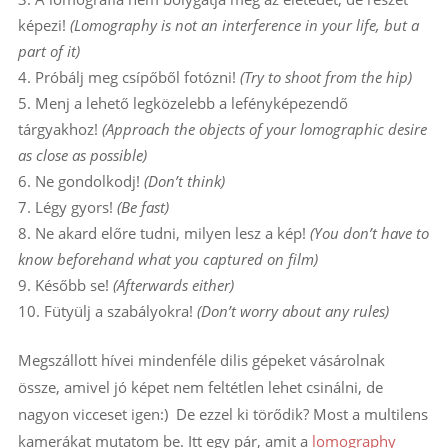
képezi!
(Lomography is not an interference in your life, but a
part of it)
Próbálj meg csípőből fotózni!
(Try to shoot from the hip)
Menj a lehető legközelebb a lefényképezendő
tárgyakhoz!
(Approach the objects of your lomographic desire
as close as possible)
Ne gondolkodj!
(Don’t think)
Légy gyors!
(Be fast)
Ne akard előre tudni, milyen lesz a kép!
(You don’t have to
know beforehand what you captured on film)
Később se!
(Afterwards either)
Fütyülj a szabályokra!
(Don’t worry about any rules)
Megszállott hívei mindenféle dilis gépeket vásárolnak
össze, amivel jó képet nem feltétlen lehet csinálni, de
nagyon vicceset igen:) De ezzel ki törődik? Most a multilens
kamerákat mutatom be. Itt egy pár, amit a
lomography