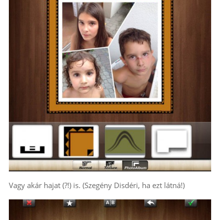
Vagy akár hajat (?!) is. (Szegény Disdéri, ha ezt látná!)