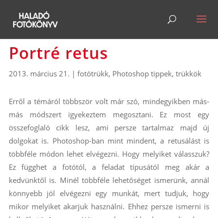
Portré retus
2013. március 21.
|
fotótrükk
,
Photoshop tippek, trükkök
Erről a témáról többször volt már szó, mindegyikben más-
más módszert igyekeztem megosztani. Ez most egy
összefoglaló cikk lesz, ami persze tartalmaz majd új
dolgokat is. Photoshop-ban mint mindent, a retusálást is
többféle módon lehet elvégezni. Hogy melyiket válasszuk?
Ez függhet a fotótól, a feladat típusától meg akár a
kedvünktől is. Minél többféle lehetőséget ismerünk, annál
könnyebb jól elvégezni egy munkát, mert tudjuk, hogy
mikor melyiket akarjuk használni. Ehhez persze ismerni is