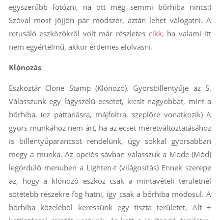
egyszerűbb fotózni, na ott még semmi bőrhiba nincs:)
Szóval most jöjjön pár módszer, aztán lehet válogatni. A
retusáló eszközökről volt már részletes
cikk
, ha valami itt
nem egyértelmű, akkor érdemes elolvasni.
Klónozás
Eszköztár Clone Stamp (Klónozó). Gyorsbillentyűje az S.
Válasszunk egy lágyszélű ecsetet, kicsit nagyobbat, mint a
bőrhiba. (ez pattanásra, májfoltra, szeplőre vonatkozik) A
gyors munkához nem árt, ha az ecset méretváltoztatásához
is billentyűparancsot rendelünk, úgy sokkal gyorsabban
megy a munka. Az opciós sávban válasszuk a Mode (Mód)
legördülő menüben a Lighten-t (világosítás) Ennek szerepe
az, hogy a klónozó eszköz csak a mintavételi területnél
sötétebb részekre fog hatni, így csak a bőrhiba módosul. A
bőrhiba közeléből keressünk egy tiszta területet, Alt +