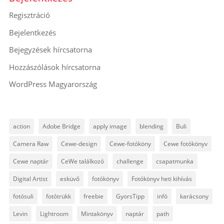
Regisztráció
Bejelentkezés
Bejegyzések hírcsatorna
Hozzászólások hírcsatorna
WordPress Magyarország
action
Adobe Bridge
apply image
blending
Buli
Camera Raw
Cewe-design
Cewe-fotóköny
Cewe fotókönyv
Cewe naptár
CeWe találkozó
challenge
csapatmunka
Digital Artist
esküvő
fotókönyv
Fotókönyv heti kihívás
fotósuli
fotótrükk
freebie
GyorsTipp
infó
karácsony
Levin
Lightroom
Mintakönyv
naptár
path