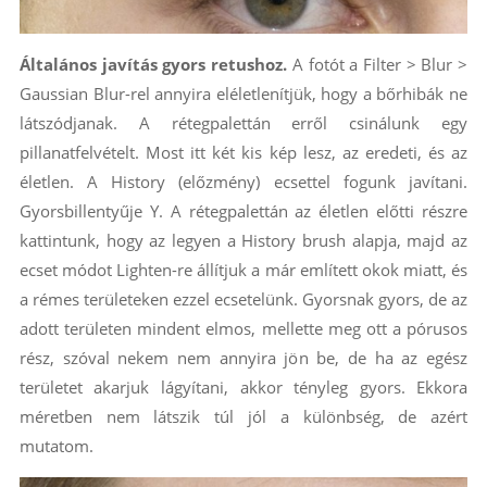
Általános javítás gyors retushoz.
A fotót a Filter > Blur >
Gaussian Blur-rel annyira eléletlenítjük, hogy a bőrhibák ne
látszódjanak. A rétegpalettán erről csinálunk egy
pillanatfelvételt. Most itt két kis kép lesz, az eredeti, és az
életlen. A History (előzmény) ecsettel fogunk javítani.
Gyorsbillentyűje Y. A rétegpalettán az életlen előtti részre
kattintunk, hogy az legyen a History brush alapja, majd az
ecset módot Lighten-re állítjuk a már említett okok miatt, és
a rémes területeken ezzel ecsetelünk. Gyorsnak gyors, de az
adott területen mindent elmos, mellette meg ott a pórusos
rész, szóval nekem nem annyira jön be, de ha az egész
területet akarjuk lágyítani, akkor tényleg gyors. Ekkora
méretben nem látszik túl jól a különbség, de azért
mutatom.