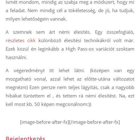
Ismét mondom, mindig az szabja meg a módszert, hogy mi
a feladat. Nem mindig cél a tökéletesség, de jó, ha tudjuk,
milyen lehetőségein vannak.
A szemnek sem árt némi élesítés. Egy összefoglaló,
részletes cikk
különböző élesítési technikákról volt már.
Ezek közül én leginkább a High Pass-os variációt szoktam
használni.
A végeredményt itt lehet látni. (középen van egy
mozgatható vonal, azzal lehet az előtte-utána változatot
megnézni) Ezen persze nem teljes lágyítás, csak a nagyobb
hibákat tüntettem el , és tettem rá némi élesítést. Na, ezt
kell most kb. 50 képen megcsinálnom:))
[image-before-after-fx][/image-before-after-fx]
Bejelentkezés