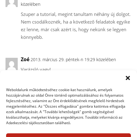
közelében
Szuper a tutorial, megint tanultam néhány új dolgot.
Nem csodálkoznék, ha a következő feladatok egyike
ez lenne, már csak azért is, hogy nekünk se legyen
könnyebb.
Zoé
2013. március 29. péntek-n 19:29 közelében
Varázsló vagy!
Ha lesz időm+energiám, akkor kipróbálom én is!
Az 50 képhez jó szorakozást!
Weboldalunk működtetéséhez cookie-kat használunk, amelyek
hozzájárulnak az oldal Önre történő optimalizálásához és folyamatos
fejlesztéséhez, valamint az Önt érdeklődésének megfelelő hirdetések
Margo
megjelenítéséhez. Az "Összes elfogadása" gombra kattintva elfogadja
2013. április 5. péntek-n 09:41 közelében
ezek alkalmazását. A "További lehetőségek" gomb segítségével
Köszönöm, Krisssz! Nekem ebből sosem elég a
kiválaszthatja, melyeket kívánja engedélyezni. További információ az
Adatkezelési tájékoztatóban található.
„képzés”:-)))