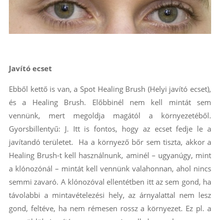
Javító ecset
Ebből kettő is van, a Spot Healing Brush (Helyi javító ecset),
és a Healing Brush. Előbbinél nem kell mintát sem
vennünk, mert megoldja magától a környezetéből.
Gyorsbillentyű: J. Itt is fontos, hogy az ecset fedje le a
javítandó területet. Ha a környező bőr sem tiszta, akkor a
Healing Brush-t kell használnunk, aminél – ugyanúgy, mint
a klónozónál – mintát kell vennünk valahonnan, ahol nincs
semmi zavaró. A klónozóval ellentétben itt az sem gond, ha
távolabbi a mintavételezési hely, az árnyalattal nem lesz
gond, feltéve, ha nem rémesen rossz a környezet. Ez pl. a