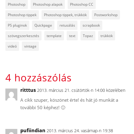
Photoshop
Photoshop alapok
Photoshop CC
Photoshop tippek
Photoshop tippek, trükkök
Postworkshop
PS pluginok
Quickpage
retusálás
scrapbook
szövegszerkesztés
template
text
Topaz
trükkök
videó
vintage
4 hozzászólás
ritttus
2013. március 21. csütörtök-n 14:00 közelében
A cikk szuper, köszönet érte! és hát jó munkát a
további 50 képhez! 🙂
pufiindian
2013. március 24. vasárnap-n 19:38