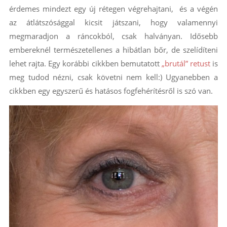
érdemes mindezt egy új rétegen végrehajtani, és a végén
az átlátszósággal kicsit játszani, hogy valamennyi
megmaradjon a ráncokból, csak halványan. Idősebb
embereknél természetellenes a hibátlan bőr, de szelídíteni
lehet rajta. Egy korábbi cikkben bemutatott
„brutál” retust
is
meg tudod nézni, csak követni nem kell:) Ugyanebben a
cikkben egy egyszerű és hatásos fogfehérítésről is szó van.