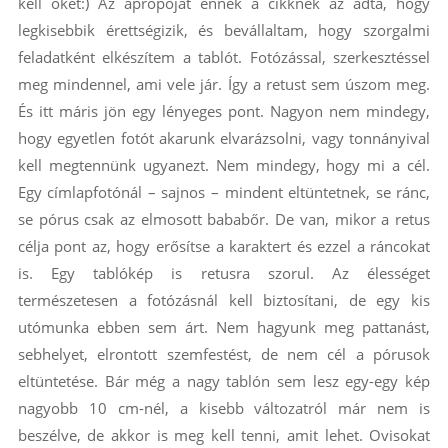
kell őket:) Az apropóját ennek a cikknek az adta, hogy
legkisebbik érettségizik, és bevállaltam, hogy szorgalmi
feladatként elkészítem a tablót. Fotózással, szerkesztéssel
meg mindennel, ami vele jár. Így a retust sem úszom meg.
És itt máris jön egy lényeges pont. Nagyon nem mindegy,
hogy egyetlen fotót akarunk elvarázsolni, vagy tonnányival
kell megtennünk ugyanezt. Nem mindegy, hogy mi a cél.
Egy címlapfotónál – sajnos – mindent eltüntetnek, se ránc,
se pórus csak az elmosott bababőr. De van, mikor a retus
célja pont az, hogy erősítse a karaktert és ezzel a ráncokat
is. Egy tablókép is retusra szorul. Az élességet
természetesen a fotózásnál kell biztosítani, de egy kis
utómunka ebben sem árt. Nem hagyunk meg pattanást,
sebhelyet, elrontott szemfestést, de nem cél a pórusok
eltüntetése. Bár még a nagy tablón sem lesz egy-egy kép
nagyobb 10 cm-nél, a kisebb változatról már nem is
beszélve, de akkor is meg kell tenni, amit lehet. Ovisokat