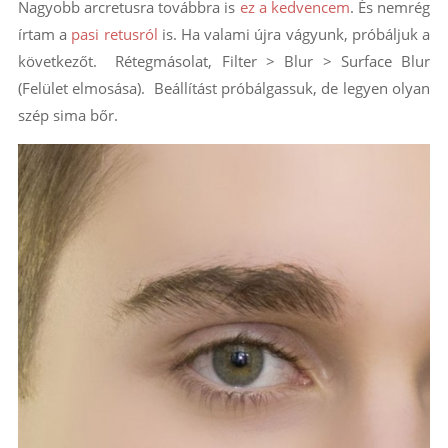
Nagyobb arcretusra továbbra is
ez a kedvencem
. És nemrég
írtam a
pasi retusról
is. Ha valami újra vágyunk, próbáljuk a
következőt. Rétegmásolat, Filter > Blur > Surface Blur
(Felület elmosása). Beállítást próbálgassuk, de legyen olyan
szép sima bőr.